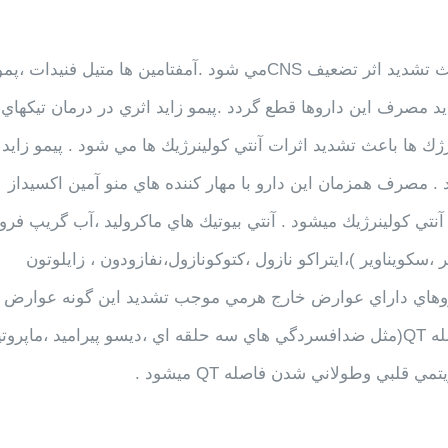
مصرف همزمان اين دارو با الكل وداروهاي مضعف CNS باعث تشديد اثر تضعيف CNSمي شود .آمفتامين ها متيل فنيد
د مصرف اين داروها قطع گردد .پيمو زايد اثري در درمان تيكهاي
ژك ها باعث تشديد اثرات آنتي كولينرژيك ها مي شود . پيمو زايد
. مصرف همزمان اين دارو با مهار كننده هاي منو آمين اكسيداز
 وتقويت اثرات آنتي كولينرژيك ميشود . آنتي بيوتیك هاي ماكروليد ،آب گريپ فر
،نلفيناوير ،ريتوناوير ،سكويناوير )،ايتراكو نازول ،كتوكونازول،نفازودون ، زايلوتون
اروهاي داراي عوارض خارج هرمي موجب تشديد اين گونه عوارض 
شوند.مصرف همزمان پيموزايد با داروهاي طولاني كننده فاصله QT(مثل ضدافسردگي هاي سه حلقه اي ،ديسو پيراميد ،ماپ
قلبي وطولاني شدن فاصله QT ميشود .