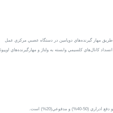
طريق مهار گيرنده‌هاي دوپامين در دستگاه عصبي مركزي عمل
همچنين باعث افزايش turn over دوپامين و انسداد كانال‌هاي كلسيمي وابسته به ولتاژ و مهارگيرنده‌هاي اوپ
 مدفوعي(20%)‌ است.