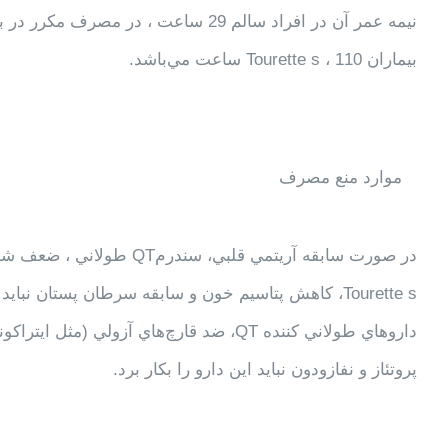
بيماران Tourette s ، 110 ساعت مي‌باشد.
موارد منع مصرف
Tourette s، كاهش پتاسيم خون و سابقه سرطان پستان نب
داروهاي طولاني كننده QT، ضد قارچ‌هاي آزولي 
پروتئاز‌ و نفازودون نبايد اين دارو را بكار برد.