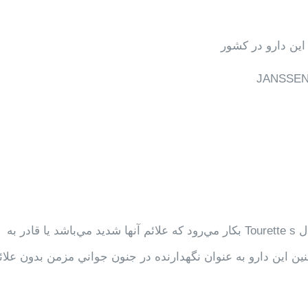
این دارو در کشور
JANSSEN
براي تخفيف تيك‌هاي صوتي و حركتي در بيماران مبتلا به اختلال Tourette s بكار مي‌رود كه علائم آنها شديد مي‌باشد يا قادر به
چنين اين دارو به عنوان نگهدارنده در جنون جواني مزمن بدون علائ