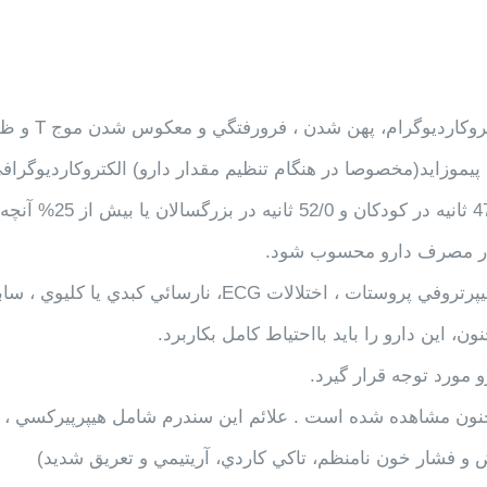
. پيموزايد ممكن است باعث طولاني شدن فاصله QT در الكتروكارديوگر
ف پيموزايد(مخصوصا در هنگام تنظيم مقدار دارو) الكتروكارديوگراف
بايد به طور منظم انجام شود. طولاني شدن QT بيشتر از 47/0 ثانيه در كودكان و 52/0 ثانيه در بزرگسالان يا بيش از 25% آنچه
دار مصرف دارو محسوب شود.
2. در صورت گلوكوم با زاويه بسته ، سابقه ايلئوس فلجي ، هيپرتروفي پروستات ، اختلالات ECG، نارسائي كبدي يا كلي
 اين دارو را بايد بااحتياط كامل بكاربرد.
 جنون مشاهده شده است . علائم اين سندرم شامل هيپرپيركسي ،
ض و فشار خون نامنظم، تاكي كاردي، آريتيمي‌ و تعريق شديد)