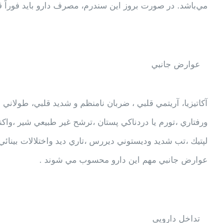
مي‌باشد. در صورت بروز اين سندرم، مصرف دارو بايد فوراً 
عوارض جانبي
ورفتاري ،تورم يا دردناكي پستان ،ترشح غير طبيعي شير ،واك
لپتيك ،تب شديد وديستوني ديررس ،تاري ديد واختلالات بين
عوارض جانبي مهم اين دارو محسوب مي شوند .
تداخل دارویی