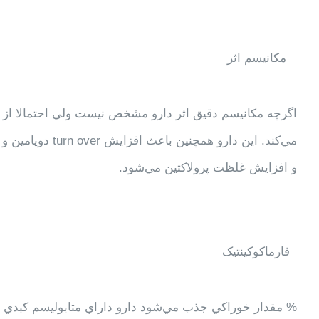
مکانیسم اثر
اگرچه مكانيسم دقيق اثر دارو مشخص نيست ولي احتمالا از 
مي‌كند. اين دارو 
و افزايش غلظت پرولاكتين مي‌شود.
فارماکوکينتيک
% مقدار خوراكي جذب مي‌شود دارو داراي متابوليسم کبدي و دفع ادراري (50-40%) و