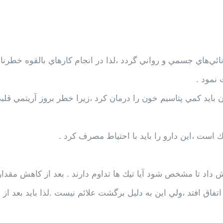
ئي‌هاي جسمي و رواني گردد ،لذا در انجام كارهاي بالقوه خطرنا
 نمود .
ن بايد كمي پتاسيم خون را درمان كرد ،زيرا خطر بروز آريتمي قلب
ش داد تا مشخص شود آيا تيك ها تداوم دارند . بعد از كاهش مقدار
ق افتد ،ولي اين به دليل برگشت علائم نيست .لذا بايد بعد از