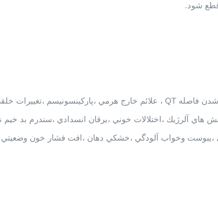
قطع شود.
آكاتيزيا، آريتمي قلبي ، ضربان نامنظم و شديد قلبي، طولاني شدن فاصله QT ، علائم خارج هرمي ،پاركينسونیسم ،تغييرات خ
نش هاي آلرژيك ،اختلالات خوني ،يرقان انسدادي ،سندرم بد خيم ن
ائي ،يبوست وخواب آلودگي ،خشكي دهان ،افت فشار خون وضعيتي 