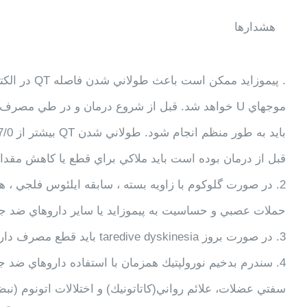
هشدارها
موجهاي U خواهد شد. قبل از شروع درمان و در طي مصر
قبل از درمان بوده است بايد ملاكي براي قطع يا كاهش مق
حملات عصبي و حساسيت به پيموزايد يا ساير داروهاي ضد جنون،
3. در صورت بروز taredive dyskinesia بايد قطع مصرف دارو مورد توجه قرار گيرد.
4. سندرم بدخيم نورولپتيك همزمان با استفاده داروهاي ضد
سفتي عضلات، علائم رواني(كاتاتونيك) و اختلالات اتونوم (نب