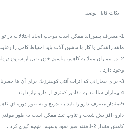
نکات قابل توصيه
1- مصرف پيموزايد ممكن است موجب ايجاد اختلالات در توانا
مانند رانندگي يا كار با ماشين آلات بايد احتياط كامل را رعايت
2- در بيماران مبتلا به كاهش پتاسيم خون ،قبل از شروع درما
وجود دارد .
3- براي بيماراني كه اثرات آنتي كولينرژيك براي آن ها خطرناك است ،اين دارو را بايد با احتياط مصرف كرد .
4-بيماران سالمند به مقادير كمتري از دارو نياز دارند .
5-مقدار مصرف دارو را بايد به تدريج و به طور دوره اي كاه
دارو ،افزايش شدت و تناوب تيك ممكن است به طور موقتي اتفا
كاهش مقدار 2-1هفته صبر نمود وسپس نتيجه گيري كرد .