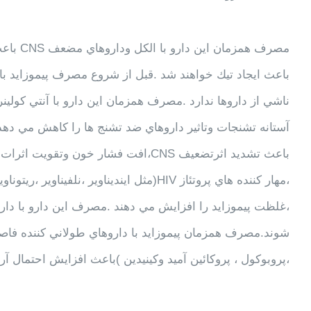
باعث ايجاد تيك خواهند شد .قبل از شروع مصرف پيموزايد باي
ناشي از داروها ندارد .مصرف همزمان اين دارو با آنتي كولينر
آستانه تشنجات وتاثير داروهاي ضد تشنج ها را كاهش مي دهد 
باعث تشديد اثرتضعيف CNS،افت فشار خون
،مهار كننده هاي پروتئاز HIV(مثل اينديناوير 
،غلظت پيموزايد را افزايش مي دهند .مصرف اين دارو با د
،پروبوكول ، پروكائين آميد وكينيدين )باعث افزايش احتمال آريتمي 