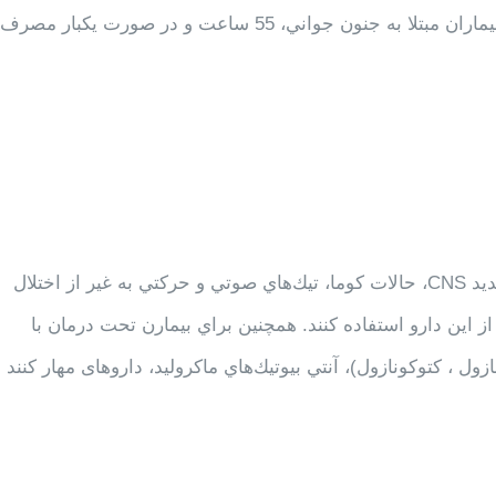
نيمه عمر آن در افراد سالم 29 ساعت ، در مصرف مكرر در بيماران مبتلا به جنون جواني، 55 ساعت و در صورت يكبا
در صورت سابقه آريتمي قلبي، سندرمQT طولاني ، ضعف شديد CNS، حالات كوما، تيك‌هاي صوتي و حركتي به غير از اختلال
ايد از اين دارو استفاده كنند. همچنين براي بيمارن تحت درمان با
(مثل ايتراكونازول ، كتوكونازول)، آنتي بيوتيك‌هاي ماكروليد‌،‌ داروهای مهار كنند