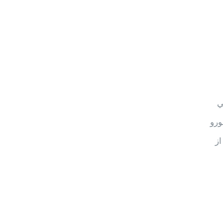
لقي
ورو
از