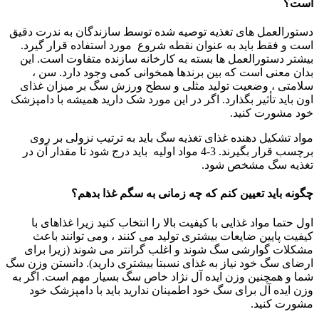
است؟
دستورالعمل های تغذیه توصیه شده توسط سازندگان به ندرت دقیق
است و فقط باید به عنوان نقطه شروع مورد استفاده قرار گیرد.
بیشتر دستورالعمل ها بسته به کارخانه سازنده متفاوت است. این
بدان معنی است که بین برندها همخوانی کمی وجود دارد. سن ،
سلامتی ، وضعیت تولید مثلی و سطح ورزش سگ بر میزان غذای
اون باید تأثیر بگذارد. اگر در این مورد شک دارید همیشه با دامپزشک
خود مشورت کنید.
مواد تشکیل دهنده غذای تغذیه سگ باید به ترتیب نزولی بر روی
برچسب قرار بگیرند. 3-4 مواد اولیه باید درج شود تا مقدار آن در
تغذیه سگ مشخص شود.
چگونه باید تعیین کنم که چه زمانی به سگم غذا بدهم؟
اول حتما مواد غذایی با کیفیت بالا را انتخاب کنید زیرا غذاهای با
کیفیت پایین ضایعات بیشتری تولید می کنند ، ومی توانند باعث
مشکلات گوارشی سگ شوند و اغلب گرانتر می شوند (زیرا برای
ارضای سگ خود نیاز به غذای نسبتا بیشتری دارید). دانستن وزن سگ
شما و همچنین وزن ایده آل نژاد خاص سگ بسیار مهم است. اگر به
وزن ایده آل برای سگ خود اطمینان ندارید باید با دامپزشک خود
مشورت کنید.