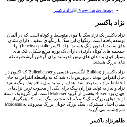
View Larger Image
نژاد باکسر
نژاد باکسر یک نژاد سگ با موی متوسط ​​و کوتاه است که در آلمان
توسعه یافته است. رنگهای این سگ با رنگهای سفید ، دارای نشان
های سفید یا بدون رنگ هستند. نژاد باکسر brachycephalic (آنها
جمجمه های کوتاه دارند) ، دارای یک پوزه مربع شکل ، فک های
بسیار قوی و دندان های نیش قدرتمند برای گرفتن گوشت به تکه
های بزرگ هستند.
نژاد باکسراز Bulldog انگلیسی قدیمی و Bullenbeisser که اکنون در
حال انقراض بودند ، پرورش داده شد که به واسطه انقراض به جای
انحطاط نژاد ، منقرض شد. هدف از تولید مثل ، افزایش رنگ سفید
نژاد و نیاز به تولید هزاران سگ برای یکی از محبوب ترین نژادهای
جهان بود. Boxer بخشی از گروه Molosser است. این گروه یک دسته
از نژادهای بزرگ سگ کاملاً ساخته شده سگ است که همگی از
همان اجداد مشترک ، سگ بزرگ چوپان بزرگ معروف به Molossus
سرچشمه می گیرند.
ظاهرنژاد باکسر