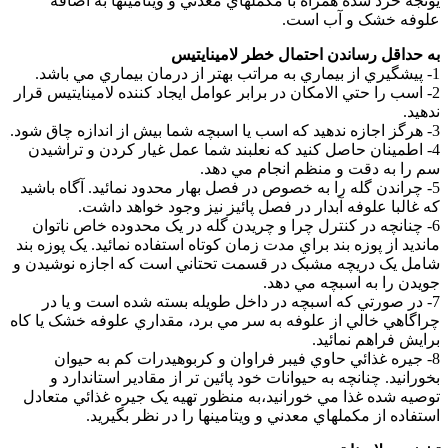
يونجه خرد شده همراه با مکملهاي معدني و ويتامينها به اضافه
علوفه خشک و آب است.
به حداقل رساندن احتمال خطر لامينايتيس
1- پيشگيري از بيماري به مراتب بهتر از درمان بيماري مي باشد.
2- اسب را حتي الامکان در برابر عوامل ايجاد کننده لامينايتيس قرار
ندهيد.
3- هرگز اجازه ندهيد که اسب يا اسبچه شما بيش از اندازه چاق شود.
4- اطمينان حاصل کنيد که نعلبند شما عمل غيار کردن و تراشيدن
سم را به دقت و منظم انجام مي دهد.
5- چراندن گله را به خصوص در فصل بهار محدود نمائيد. آگاه باشيد
که غالبا علوفه آبدار در فصل پائيز نيز وجود خواهد داشت.
6- چنانچه در کنترل چرا و چريدن گله در يک محدوده خاص ناتوان
مانديد از پوزه بند براي مدت زمان کوتاه استفاده نمائيد. يک پوزه بند
شامل يک دريچه مشبک در قسمت تحتاني است که اجازه نوشيدن و
جويدن را به اسبچه مي دهد.
7- در صورتي که اسبچه در داخل طويله بسته شده است و يا در
چراگاهي خالي از علوفه به سر مي برد، مقداري علوفه خشک يا کاه
برايش فراهم نمائيد.
8- جيره غذائي حاوي فيبر فراوان و کربوهيدرات کم به حيوان
بخورانيد. چنانچه به حيوانات خود پائين تر از مقادير استاندارد و
توصيه شده غذا مي خورانيد،به منظور تهيه يک جيره غذائي متعادل
استفاده از مکملهاي معدني و ويتامينها را در نظر بگيريد.