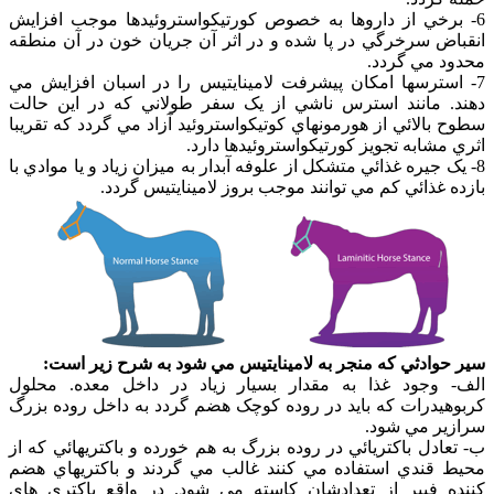
6- برخي از داروها به خصوص کورتيکواستروئيدها موجب افزايش
انقباض سرخرگي در پا شده و در اثر آن جريان خون در آن منطقه
محدود مي گردد.
7- استرسها امکان پيشرفت لامينايتيس را در اسبان افزايش مي
دهند. مانند استرس ناشي از يک سفر طولاني که در اين حالت
سطوح بالائي از هورمونهاي کوتيکواستروئيد آزاد مي گردد که تقريبا
اثري مشابه تجويز کورتيکواستروئيدها دارد.
8- يک جيره غذائي متشکل از علوفه آبدار به ميزان زياد و يا موادي با
بازده غذائي کم مي توانند موجب بروز لامينايتيس گردد.
سير حوادثي که منجر به لامينايتيس مي شود به شرح زير است:
الف- وجود غذا به مقدار بسيار زياد در داخل معده. محلول
کربوهيدرات که بايد در روده کوچک هضم گردد به داخل روده بزرگ
سرازير مي شود.
ب- تعادل باکتريائي در روده بزرگ به هم خورده و باکتريهائي که از
محيط قندي استفاده مي کنند غالب مي گردند و باکتريهاي هضم
کننده فيبر از تعدادشان کاسته مي شود. در واقع باکتري هاي