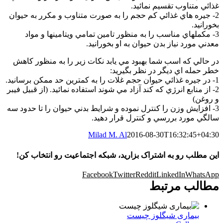
غذائي متناوب تقسيم نمائيد.
2- جيره هاي غذائي کم حجم را به صورت متناوب و مکرر به حيوان
بخورانيد.
3- مکملهاي مناسب را به منظور تامين تمامي ويتامينها و مواد
معدني مورد نياز بدن حيوان به او بخورانيد.
در حالي که اسب شما بهبود مي يابد نکات زير را به منظور کاهش
خطر حمله اي ديگر در نظر بگيريد:
1- در جيره غذائي حيوان حجم غلات را به کمترين حد ممکن برسانيد.
2- از منابع انرژي که کند آزاد مي شوند استفاده نمائيد. (از قبيل فيبر
و روغن)
3- افزايش وزن را کنترل نموده و شرايط بدني حيوان را تا حدود سه
سالگي مورد بررسي و کنترل قرار دهيد.
Milad M. Al
2016-08-30T16:32:45+04:30
این مطلب رو به اشتراک بزارید، شبکه اجتماعیت رو انتخاب کن!
Facebook
Twitter
Reddit
LinkedIn
WhatsApp
مطالب مرتبط
بیماری شیگلوز چیست