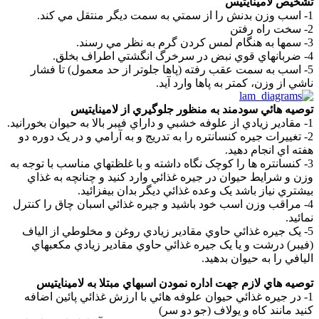
تشخيص لامينايتيس
1- اسب وزن بدنش را از سمتي به سمت ديگر منتقل مي کند.
2- سخت راه رفتن
3- سمها به هنگام لمس کردن گرم به نظر مي رسند.
4- ضربانهاي قوي نبض در سرخرگ انگشتي اطراف بخلق.
5- اسب به سمت عقب رفته (پاها جلوتر از حد معمول) تا فشار
ناشي از وزن، کمتر به پاها وارد آيد.
توصيه هائي سودمند به منظور جلوگيري از لامينايتيس
1- مقادير زيادي از علوفه خشبي و داراي فيبر بالا به حيوان بخورانيد.
2- تغييرات جيره کنسانتره را به تدريج و به آرامي و در يک دوره دو
هفته اي انجام دهيد.
3- کنسانتره ها را کوچک نگاه داشته و با غلظتهاي مناسب با توجه به
وزن و شرايط حيوان در جيره غذائي وارد کنيد و چنانچه به غذاي
بيشتري نياز باشد يک وعده غذائي ديگر بدان بيفزائيد.
4- مراقب وزن اسب خود باشيد و جيره غذائي اسبان چاق را کنترل
نمائيد.
5- يک جيره غذائي حاوي مقادير زيادي روغن و مخلوطي از الياف
(فيبر) درشت و يا يک جيره غذائي حاوي مقادير زيادي مکعبهاي
اليافي را به حيوان بدهيد.
توصيه هاي لازم جهت اداره نمودن اسبهاي مبتلا به لامينايتيس
1- در جيره غذائي حيوان علوفه هائي با ارزش غذائي پائين اضافه
کنيد مانند کاه و يولاف (جو دو سر)