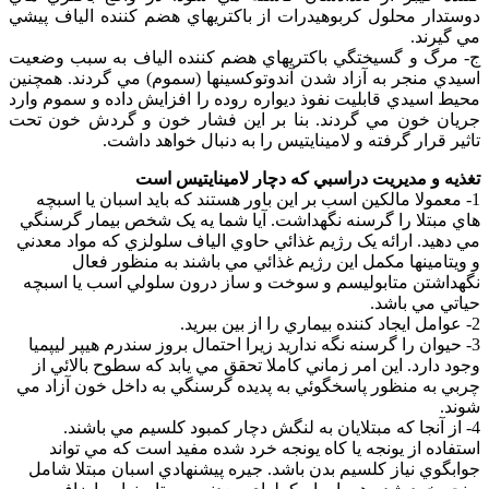
دوستدار محلول کربوهيدرات از باکتريهاي هضم کننده الياف پيشي
مي گيرند.
ج- مرگ و گسيختگي باکتريهاي هضم کننده الياف به سبب وضعيت
اسيدي منجر به آزاد شدن آندوتوکسينها (سموم) مي گردند. همچنين
محيط اسيدي قابليت نفوذ ديواره روده را افزايش داده و سموم وارد
جريان خون مي گردند. بنا بر اين فشار خون و گردش خون تحت
تاثير قرار گرفته و لامينايتيس را به دنبال خواهد داشت.
تغذيه و مديريت دراسبي که دچار لامينايتيس است
1- معمولا مالکين اسب بر اين باور هستند که بايد اسبان يا اسبچه
هاي مبتلا را گرسنه نگهداشت. آيا شما يه يک شخص بيمار گرسنگي
مي دهيد. ارائه يک رژيم غذائي حاوي الياف سلولزي که مواد معدني
و ويتامينها مکمل اين رژيم غذائي مي باشند به منظور فعال
نگهداشتن متابوليسم و سوخت و ساز درون سلولي اسب يا اسبچه
حياتي مي باشد.
2- عوامل ايجاد کننده بيماري را از بين ببريد.
3- حيوان را گرسنه نگه نداريد زيرا احتمال بروز سندرم هيپر ليپميا
وجود دارد. اين امر زماني کاملا تحقق مي يابد که سطوح بالائي از
چربي به منظور پاسخگوئي به پديده گرسنگي به داخل خون آزاد مي
شوند.
4- از آنجا که مبتلايان به لنگش دچار کمبود کلسيم مي باشند.
استفاده از يونجه يا کاه يونجه خرد شده مفيد است که مي تواند
جوابگوي نياز کلسيم بدن باشد. جيره پيشنهادي اسبان مبتلا شامل