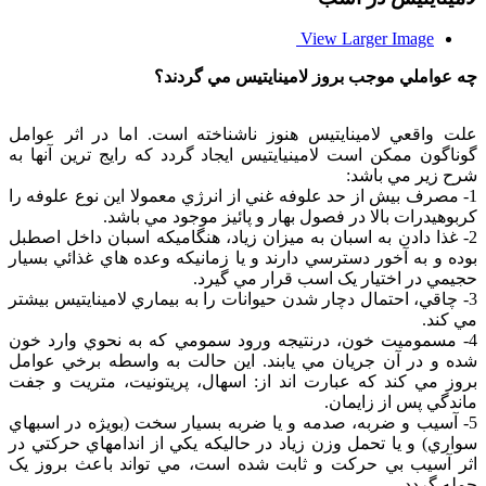
View Larger Image
چه عواملي موجب بروز لامينايتيس مي گردند؟
علت واقعي لامينايتيس هنوز ناشناخته است. اما در اثر عوامل
گوناگون ممکن است لامينيايتيس ايجاد گردد که رايج ترين آنها به
شرح زير مي باشد:
1- مصرف بيش از حد علوفه غني از انرژي معمولا اين نوع علوفه را
کربوهيدرات بالا در فصول بهار و پائيز موجود مي باشد.
2- غذا دادن به اسبان به ميزان زياد، هنگاميکه اسبان داخل اصطبل
بوده و به آخور دسترسي دارند و يا زمانيکه وعده هاي غذائي بسيار
حجيمي در اختيار يک اسب قرار مي گيرد.
3- چاقي، احتمال دچار شدن حيوانات را به بيماري لامينايتيس بيشتر
مي کند.
4- مسموميت خون، درنتيجه ورود سمومي که به نحوي وارد خون
شده و در آن جريان مي يابند. اين حالت به واسطه برخي عوامل
بروز مي کند که عبارت اند از: اسهال، پريتونيت، متريت و جفت
ماندگي پس از زايمان.
5- آسيب و ضربه، صدمه و يا ضربه بسيار سخت (بويژه در اسبهاي
سواري) و يا تحمل وزن زياد در حاليکه يکي از اندامهاي حرکتي در
اثر آسيب بي حرکت و ثابت شده است، مي تواند باعث بروز يک
حمله گردد.