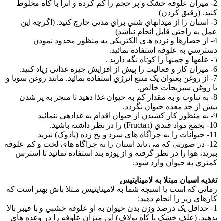
2- ميزان علوفه خشک و پر حجم را کم کرده و آنرا با کاه مخلوط
کنيد. (رقيق کردن)
3- اسبان را از ميدانهاي شني براي مدتي خارج کنيد. (اگرچه اين
عمل به راحتي قابل انجام نباشد)
4- از حصارها و نرده هاي الکتريکي به منظور محدود نمودن
دسترسي به علوفه استفاده نمائيد.
5- علفها و چمنها را کوتاه نگه داريد .
6- ميزان کار و فعاليت را پيش از افزايش جيره غذائي زياد کنيد.
7- از روغن بعنوان يک منبع انرژي استفاده نمائيد. مانند روغن سويا و
يا روغن سبزيجات خالص.
8- به تناوب و به مقدار کم به حيوان غذا دهيد تا منجر به پر شدن
بيش از حد معده حيوان نگردد.
9- به منظور کار کشيدن از حيوان اقدام به غذادهي ننمائيد.
10- بجمع مواد قندي (Fructan) را در نظر داشته باشيد.
11- حيوانات را به چراگاه هاي سرد و يخ زده (پادوک) نبريد.
12- در صورتي که مي بايد اسبان را به چراگاه هاي لخت و کم علوفه
ببريد، هوا را در نظر گرفته و از پوزه بند استفاده نمائيد تا استرس
کمتري به حيوان وارد شود.
تغذيه اسبان مبتلا به لامينايتيس
زماني که اسب يا اسبچه شما به لامينايتيس مبتلا باش بهتر است که
کارهاي زير را انجام دهيد:
1- حداقل يک درصد وزن بدن حيوان به او علوفه خشبي و با فيبر بالا
بدهيد. (علف خشک يا کاه يولاف) اين ميزان علوفه را در وعده هاي