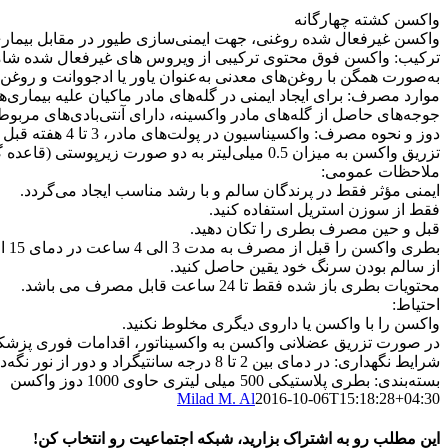
واکسن کشته چهارگانه
واکسن غیرفعال شده روغنی، جهت ایمنی‌سازی طیور در مقابل بیماری
به‌صورت همگن با روغن‌های معدنی به‌عنوان یاور یا ادجووانت و روغن 
موارد مصرف: برای ایجاد ایمنی در گله‌های مادر ماکیان علیه بیماری‌
جوجه‌های حاصل از گله‌های مادر واکسینه، دارای آنتی‌بادی‌های مربوط 
دوز و نحوه مصرف: واکسیناسیون در پولت‌های مادر، 3 تا 4 هفته قبل از شروع تخم‌گذاری یعنی در سن 16 الی 20 هفتگی انجام شود.
تزریق واکسن به میزان 0.5 میلی‌لیتر به دو صورت زیرپوستی (قاعده گردن) و داخل عضلانی (عضله ران و یا سینه) انجام می‌شود.
ملاحظات عمومی:
ایمنی مؤثر فقط در پرندگان سالم و با رشد مناسب ایجاد می‌گردد.
فقط از سوزن استریل استفاده کنید.
قبل و حین مصرف بطری را تکان دهید.
بطری واکسن را قبل از مصرف به مدت 3 الی 4 ساعت در دمای 15 الی 20 درجه سانتیگراد نگه دارید.
از سالم بودن سرنگ خود یقین حاصل کنید.
محتویات بطری باز شده فقط تا 24 ساعت قابل مصرف می باشد.
احتیاط:
واکسن را با واکسن یا داروی دیگری مخلوط نکنید.
در صورت تزریق عضلانی واکسن به واکسیناتور، اقدامات فوری پزشک
شرایط نگهداری: در دمای بین 2 تا 8 درجه سانتیگراد و دور از نور نگه‌داری شود واکسن از یخ‌زدگی محافظت گردد.
بسته‌بندی: بطری پلاستیکی 500 میلی لیتری حاوی 1000 دوز واکسن
Milad M. Al
2016-10-06T15:18:28+04:30
این مطلب رو به اشتراک بزارید، شبکه اجتماعیت رو انتخاب کن!