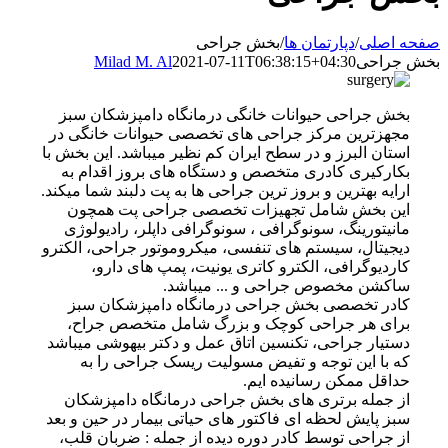
صفحه اصلی
/
دپارتمان ها
/
بخش جراحی
بخش جراحی
2021-07-11T06:38:15+04:30
Milad M. Al
بخش جراحی حیوانات خانگی درمانگاه دامپزشکان سبز
مجهزترین مرکز جراحی های تخصصی حیوانات خانگی در
استان البرز و در سطح ایران کم نظیر میباشد. این بخش با
بکارکیری کادری متخصص و دستگاه های بروز اقدام به
ارایه بهترین و بروز ترین جراحی ها به پت دلبند شما میکند.
این بخش شامل تجهیزات تخصصی جراحی پت همچون
مانیتورینگ، سونوگرافی ، سونوگرافی داپلر، رادیولوژی
دیجیتال، سیستم های تنفسی، میکروموتور جراحی، الکترو
کاردیوگرافی، الکترو کاتری یونیت، پمپ های دارو،
ساکشن مخصوص جراحی و ... میباشد.
کادر تخصصی بخش جراحی درمانگاه دامپزشکان سبز
برای هر جراحی کوچک و بزرگ شامل متخصص جراح،
دستیار جراحی، تکنسین اتاق عمل و دکتر بیهوشی میباشد
که با این توجه و تفیض مسولیت ریسک جراحی را به
حداقل ممکن رسانیده ایم.
از جمله برتری های بخش جراحی درمانگاه دامپزشکان
سبز پایش لحظه ای فاکتور های حیاتی بیمار در حین و بعد
از جراحی توسط کادر دوره دیده از جمله : ضربان قلب،