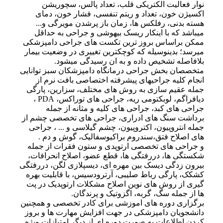
نوار فعالیت الکتریکی قلب، تعداد پالس، سچوریشن
اکسیژن خون، تعداد و ریتم تنفسی، فشار خون، دمای
هسته بدنی، رفلکس ها، زمان باز پرشدن مویرگی و...
میباشد که با اینکار ریسک بیهوشی و جراحی به حداقل
ممکن براساس بروز ترین تکست های جراحی دامپزشکی
میرسد؛ بدینوسیله که کوچکترین تغییری در وضعیت بیمار
بلافاصله تشخیص داده و به ان رسیدگی میشود.
متخصصان بخش جراحی درمانگاه دامپزشکان سبز توانایی
انجام کلیه جراحیهای پیشرفته اختصاصی بافت نرم از
جمله عقیم سازی به روش های مختلف، سزارین، پارگی
دیافراگم، لوبکتومی ریه، جراحی های توراکس، PDA ،
جراحی های کبد، جراحی های کلیه و مثانه از جمله
برداشت سنگ های ادراری، جراحی های تخصصی چشم از
جمله انتروپیون، اکتروپیون، چشم گیلاسی و ... ، جراحی
های اصلاح فتق،سندروم براکیوسفالیک، گوش و دم .
و جراحی های تخصصی ارتوپدی و ستون فقرات از جمله
شکستگی ها، دررفتگی ها، قطع عضو، اصلاح انحرافات،
بیرون زدگی دیسک بین مهره ای، دیسپلازی لگن، دررفتگی
کشکک، پارگی رباط صلیبی، آرترودسیس، با قابلیت بهره
گیری از روش های نوین اصلاح مشکلات ارتوپدیک در پت
ها از جمله سگ، گربه، اگزوتیک و پرندگان.
برگزاری دوره های اموزشی برای کادر تخصصی و همچنین
دانشجویان دامپزشکی در جهت افزایش مهارت ها و بروز
کردن اطلاعات به صورت دوره ای از دیگر امتیازات ویژه