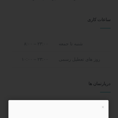
ساعات کاری
شنبه تا جمعه
۲۳:۰۰ – ۸:۰۰
روز های تعطیل رسمی
۲۳:۰۰ – ۱۰:۰۰
درپارتمان ها
×
سونوگرافی
رادیولوژی