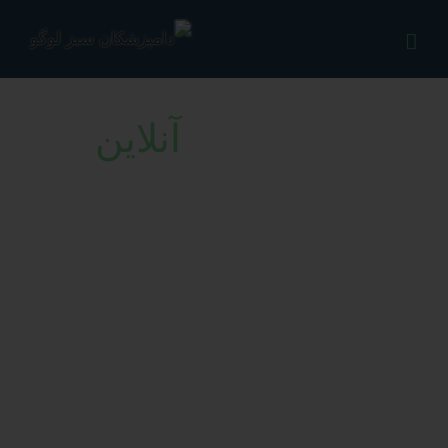
Ski
t
conten
رزرو وقت
آنلاین
به سادگی و بدون مراجعه به درمانگاه
دامپزشکان سبز کرج، وقت ویزیت خود
را رزرو نمایید.