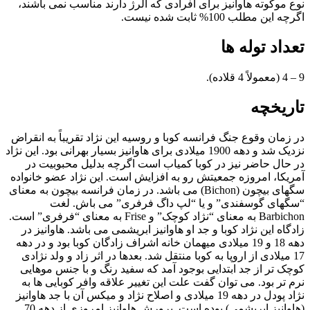
نوع موکوته هاوانیز برای افرادی که آلرژ دارند مناسب نمی باشند،
اگرچه این مطلب 100% ثابت شده نیست.
تعداد توله ها
9 – 4 (معمولاً 4 قلاده).
تاریخچه
در زمان وقوع جنگ فرانسه کوبا و روسیه این نژاد تقریباً به انقراض
نزدیک شد و دهه 1900 میلادی برای هاوانیز بسیار بهرانی بود. این نژاد
در حال حاضر نیز در کوبا کمیاب است اگرچه بدلیل محبوبیت در
آمریکا، امروزه جمعیتش رو به افزایش است. این نژاد عضو خانواده
سگهای بیچون (Bichon) می باشد. در زمان فرانسه بیچون به معنای
“سگهای گوسفندی” و یا “لپ داگ فرفری” می باش. لغت
Barbichon به معنای “نژاد کوچک” و Frise به معنای “فرفری” است.
زادگاه این نژاد کوبا و جد او هاوانیز ابریشمی می باشد. هاوانیز در
دهه 18 و 19 میلادی میهمان خانه اشراف زادگان کوبا بود و در دهه
17 میلادی از اروپا به کوبا منتقل شد. بعدها در اثر زاد و ولد نژادی
کوچک تر از جد ابتدایی بوجود آمد که سفید رنگ و با جنس موهایی
نرم تر بود. می توان گفت علت این تغییر علاقه وافر کوبایی ها به
نژاد پودل در دهه 19 میلادی و اصلاح نژاد و میکس آن با جد هاوانیز
(هاوانیز ابریشمی) بوده است. پرورش هاوانیز امروزی از دهه 70