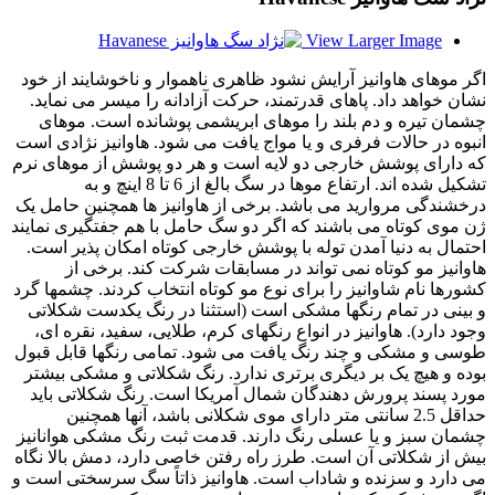
View Larger Image
اگر موهای هاوانیز آرایش نشود ظاهری ناهموار و ناخوشایند از خود
نشان خواهد داد. پاهای قدرتمند، حرکت آزادانه را میسر می نماید.
چشمان تیره و دم بلند را موهای ابریشمی پوشانده است. موهای
انبوه در حالات فرفری و یا مواج یافت می شود. هاوانیز نژادی است
که دارای پوشش خارجی دو لایه است و هر دو پوشش از موهای نرم
تشکیل شده اند. ارتفاع موها در سگ بالغ از 6 تا 8 اینچ و به
درخشندگی مروارید می باشد. برخی از هاوانیز ها همچنین حامل یک
ژن موی کوتاه می باشند که اگر دو سگ حامل با هم جفتگیری نمایند
احتمال به دنیا آمدن توله با پوشش خارجی کوتاه امکان پذیر است.
هاوانیز مو کوتاه نمی تواند در مسابقات شرکت کند. برخی از
کشورها نام شاوانیز را برای نوع مو کوتاه انتخاب کردند. چشمها گرد
و بینی در تمام رنگها مشکی است (استثنا در رنگ یکدست شکلاتی
وجود دارد). هاوانیز در انواع رنگهای کرم، طلایی، سفید، نقره ای،
طوسی و مشکی و چند رنگ یافت می شود. تمامی رنگها قابل قبول
بوده و هیچ یک بر دیگری برتری ندارد. رنگ شکلاتی و مشکی بیشتر
مورد پسند پرورش دهندگان شمال آمریکا است. رنگ شکلاتی باید
حداقل 2.5 سانتی متر دارای موی شکلانی باشد، آنها همچنین
چشمان سبز و یا عسلی رنگ دارند. قدمت ثبت رنگ مشکی هوانانیز
بیش از شکلاتی آن است. طرز راه رفتن خاصی دارد، دمش بالا نگاه
می دارد و سزنده و شاداب است. هاوانیز ذاتاً سگ سرسختی است و