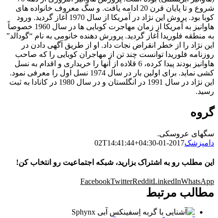
شروع و تا پایان قرن 20 ادامه یافت. و سگ معروف خانواده های
کوبا بود. پروش این نژاد در آمریکا از سال 1970 آغاز گردید. ورود
هاوانیز به آمریکا از زمان مهاجرت کوبایی ها در سال 1960 خصوصاً
به منطقه فلوریدا آغاز گردید. پرورش دهنده خانومی به نام “گودالد”
این نژاد را از خطر انقراض نجات داد. او از طریق آگهی دادن در
روزنامه فلوریدا توانست چند تن از مهاجران کوبایی را که صاحب
هاوانیز بودند پیدا کرده، 6 قلاده از آنها را خریداری و اقدام به نسل
کشی نماید. برای اولین بار در سال 1974 نسل اول را معرفی نمود.
این نژاد در سال 1991 در انگلستان و در سال 1980 در کانادا به ثبت
رسید.
گروه
سگهای عروسکی.
دامپزشک
2017-01-02T14:41:44+04:30
این مطلب رو به اشتراک بزارید، شبکه اجتماعیت رو انتخاب کن!
Facebook
Twitter
Reddit
LinkedIn
WhatsApp
مطالب مرتبط