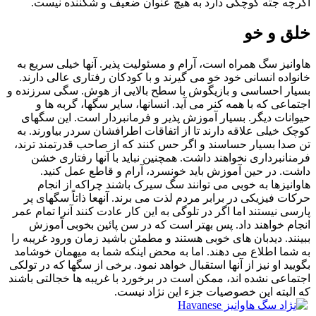
اگرچه جثه کوچکی دارد به هیچ عنوان ضعیف و شکننده نیست.
خلق و خو
هاوانیز سگ همراه است، آرام و مسئولیت پذیر. آنها خیلی سریع به
خانواده انسانی خود خو می گیرند و با کودکان رفتاری عالی دارند.
بسیار احساسی و بازیگوش با سطح بالایی از هوش. سگی سرزنده و
اجتماعی که با همه کنر می آید. انسانها، سایر سگها، گربه ها و
حیوانات دیگر. بسیار آموزش پذیر و فرمانبردار است. این سگهای
کوچک خیلی علاقه دارند تا از اتفاقات اطرافشان سردر بیاورند. به
تن صدا بسیار حساسند و اگر حس کنند که از صاحب قدرتمند ترند،
فرمنانبرداری نخواهند داشت. همچنین نباید با آنها رفتاری خشن
داشت. در حین آموزش باید خونسرد، آرام و قاطع عمل کنید.
هاوانیزها به خوبی می توانند سگ سیرک باشند چراکه از انجام
حرکات فیزیکی در برابر مردم لذت می برند. آنهعا ذاتاً سگهای پر
پارسی نیستند اما اگر در تلوگی به این کار عادت کنند آنرا تمام عمر
انجام خواهند داد. پس بهتر است که در سن پائین بخوبی آموزش
ببینند. دیدبان های خوبی هستند و مطمئن باشید زمان ورود غریبه را
به شما اطلاع می دهند. اما به محض اینکه شما به میهمان خوشامد
بگویید او نیز از آنها استقبال خواهد نمود. برخی از سگها که در تولکی
اجتماعی نشده اند، ممکن است در برخورد با غریبه ها خجالتی باشند
که البته این خصوصیات جزء این نژاد نیست.