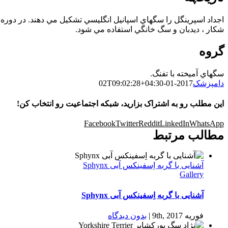
شكار ، ديدبان و سگ خانگي استفاده مي شود.
گروه
سگهاي آميخته با تفنگ.
دامپزشک
2017-01-02T09:02:28+04:30
این مطلب رو به اشتراک بزارید، شبکه اجتماعیت رو انتخاب کن!
Facebook
Twitter
Reddit
LinkedIn
WhatsApp
مطالب مرتبط
آشنایی با گربه اِسفینکس آبی Sphynx
Gallery
آشنایی با گربه اِسفینکس آبی Sphynx
فوریه 9th, 2017
|
بدون ديدگاه