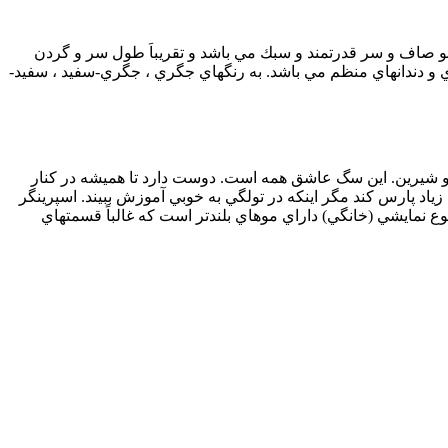
و صاف و سر قدرتمند و سبك مي باشد و تقريباَ طول سر و گردن
ي و دندانهاي منظم مي باشد. به رنگهاي جگري ، جگري-سفيد ، سفيد-
اع و شيرين. اين سگ عاشق همه است. دوست دارد تا هميشه در كنار
زياد پارس كند مگر اينكه در تولگي به خوبي آموزش ببيند. اسپرينگر
ع نمايشي (خانگي) داراي موهاي بلندتر است كه غالباً قسمتهاي