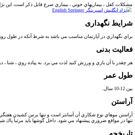
مشكلات كفل ، بيماريهاي خوني ، بيماري صرع قابل ذكر است. اين نژاد ا
شرایط نگهداری
براي نگهداري در آپارتمان مناسب مي باشد به شرط آنكه در طول روز
فعالیت بدنی
هر چقدر با آن بازي و ورزش كنيد لذت مي برد. به پياده روي ، شنا ، دو
طول عمر
بين 12-10 سال.
آراستن
آراستن موهاي نوع شكاري آن آسانتر است و تنها برس كشيدن هفتگي كفا
تنها در مواقع ضروري پيشنهاد مي شود. داخل گوشها بايد مرتباً پاك شو
تاریخچه