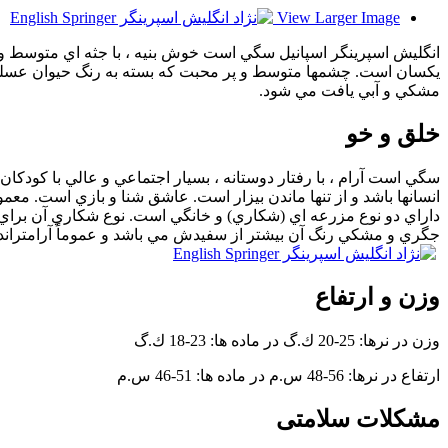
View Larger Image
انگليش اسپرينگر اسپانيل سگي است خوش بنيه ‏، با جثه اي متوسط و
يكسان است. چشمها متوسط و پر محبت كه بسته به رنگ حيوان عسلي و ي
مشكي و آبي يافت مي شود.
خلق و خو
سگي است آرام ، با رفتار دوستانه ، بسيار اجتماعي و عالي با كودكا
انسانها باشد و از تنها ماندن بيزار است. عاشق شنا و بازي است. معمو
داراي دو نوع مزرعه اي (شكاري) و خانگي است. نوع شكاري آن براي ش
جگري و مشكي رنگ آن بيشتر از سفيدش مي باشد و عموماً آرامتراند.
وزن و ارتفاع
وزن در نرها: 25-20 ك.گ در ماده ها: 23-18 ك.گ
ارتفاع در نرها: 56-48 س.م در ماده ها: 51-46 س.م
مشکلات سلامتی