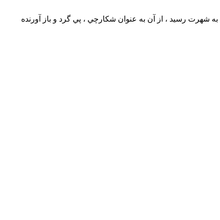
سپانيل انگليسي تشكيل مي دهند. در دوره رونسانس بهترين همراه شكارچيان بوده است. در سال 1700 در آمريكا به شهرت رسيد ، از آن به عنوان شكارچي ، پي گرد و باز آورنده