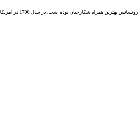
اجداد اسپرينگل را سگهاي ا