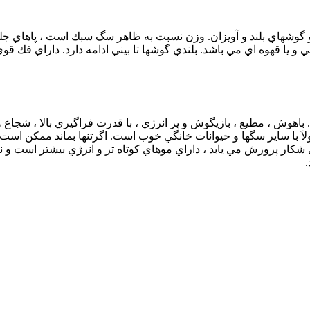
 گوشهاي بلند و آويزان. وزن نسبت به ظاهر سگ سبك است ، پاهاي جل
ا قهوه اي مي باشد. بلندي گوشها تا بيني ادامه دارد. داراي فك قو
ن. باهوش ، مطيع ، بازيگوش و پر انرژي ، با قدرت فراگيري بالا ، شج
لاَ با ساير سگها و حيوانات خانگي خوب است. اگرتنها بماند ممكن است 
كار پرورش مي يابد ، داراي موهاي كوتاه تر و انرژي بيشتر است و نو