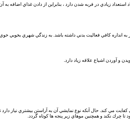
ستعداد زيادي در فربه شدن دارد ، بنابراين از دادن غذاي اضافه به آن 
 به انداره كافي فعاليت بدني داشته باشد. به زندگي شهري بخوبي خو
يدن و آوردن اشياع علاقه زياد دارد.
يت مي كند. حال آنكه نوع نمايشي آن به آراستن بيشتري نياز دارد تا
د تا چرك نكند و همچنين موهاي زير پنجه ها كوتاه گردد.