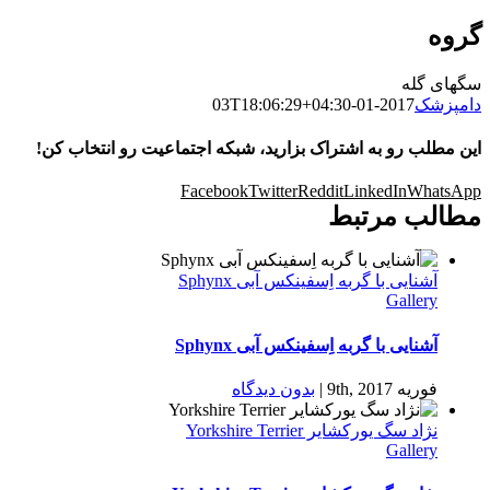
گروه
سگهای گله
دامپزشک
2017-01-03T18:06:29+04:30
این مطلب رو به اشتراک بزارید، شبکه اجتماعیت رو انتخاب کن!
Facebook
Twitter
Reddit
LinkedIn
WhatsApp
مطالب مرتبط
آشنایی با گربه اِسفینکس آبی Sphynx
Gallery
آشنایی با گربه اِسفینکس آبی Sphynx
فوریه 9th, 2017
|
بدون ديدگاه
نژاد سگ یورکشایر Yorkshire Terrier
Gallery