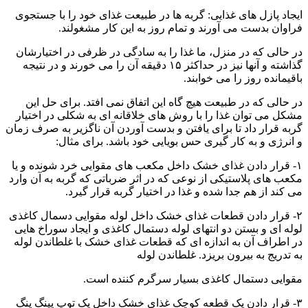
ایجاد پازل های غذایی: گربه ها در طبیعت غذای خود را با جستجوی
فراوان بدست می آورند و تمام روز به این کار مشغولند.
در حالی که در منزل، ما غذا را به سادگی در ظرفی در اختیارشان
گذاشته و آنها نیز در حداکثر ۱۵ دقیقه آن را می خورند و در نتیجه
باقیمانده روز را می خوابند.
در حالی که در طبیعت هیچ گاه این اتفاق نمی افتد. برای حل این
مشکل می توان غذا را با روش های خلاقانه ای به شکلی در اختیار
گربه قرار داد تا برای یافتن و بدست آوردن آن ناگزیر به صرف زمان
و انرژی و به کار گیری حس بویایی خود باشد. برای مثال:
۱- قرار دادن غذای خشک داخل مکعب های مقوایی خرد شونده و یا
مکعب های پلاستیکی از نوعی که در اثر ضرباتی که گربه به آن وارد
می کند از هم جدا شده و غذا در اختیار گربه قرار گیرد.
۲- قرار دادن قطعات غذای خشک داخل لوله مقوایی دسمال کاغذی
لوله ای و بستن دو انتهای لوله دستمال کاغذی و ایجاد سوراخ هایی
در اطراف آن به اندازه ای که قطعات غذای خشک با غلطاندن لوله
به تدریج به بیرون بریزد. غلطاندن لوله
مقوایی دستمال کاغذی بسیار سرگرم کننده است.
۳- قرار دادن یک قطعه کوچک غذای خشک داخل یک توپ پینگ پنگ