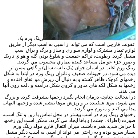
رينگ ورم يک
عفونت قارچي است که مي تواند از اسبي به اسب ديگر از طريق
لوازم تيمار مشترک و لوازم سواري و ساز و برگ و يراق اسب
منتقل گردد. رطوبت، تراکم جمعيت و شلوغ بودن گله و هواي تاريک
و نمور جزء عوامل مساعد کننده بيماري محسوب مي گردند.
رينگ ورم اغلب در اسبان جوان (يک تا سه سال) و گاهي مسن تر
ديده مي شود. در حيونات ضعيف و ناتوان رينگ ورم در ابتدا به شکل
زخمهاي کوچک ظاهر گشته و به دنبال آن ريزش مو اتفاق افتاده و
زخمها به شکل لکه هاي مدور و کروي شکل درآمده و دلمه روي آنها
مي بندد.
در اينحالت چنانچه درمان انجام نگيرد زخمها پيشرفت کرده و بزرگ
مي شوند، موها شکننده تر و ريزش موها بيشتر شده و زخمها التهاب
پيدا مي کنند و متورم مي گردند.
زخمهاي رينگ ورم در اسب بيشتر در محل تماس با زين و تنگ اسب،
صورت (اطراف چشم) و پاها ايجاد مي گردد. ممکن است اين زخمها
با خراش شديد همراه باشند. ميزان انتقال قارچ مولد رينگ ورم
بسيار سريع بوده و به راحتي مي تواند از اسبي به اسب ديگر منتقل
شود. چنانچه در يک گله اسب به بيماري رينگ ورم مشکوک شديد،