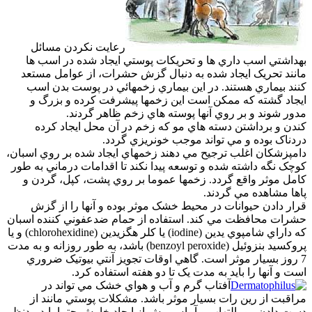
رعايت نکردن مسائل
بهداشتي اسب داري ها و تحريکات پوستي ايجاد شده در اسب ها
مانند تحريک ايجاد شده به دنبال گزش حشرات، از عوامل مستعد
کنند بيماري هستند. در اين بيماري زخمهائي در پوست بدن اسب
ايجاد گشته که ممکن است اين زخمها پيشرفت کرده و بزرگ و
مدور شوند و بر روي آنها پوسته هاي زخم ظاهر گردند.
کندن و برداشتن دسته هاي مو که زخم در آن محل ايجاد کرده
دردناک بوده و مي تواند موجب خونريزي گردد.
دامپزشکان اغلب ترجيح مي دهند زخمهاي ايجاد شده بر روي اسبان،
کوچک نگه داشته شده و توسعه پيدا نکند تا اقدامات درماني به طور
کامل موثر واقع گردد. زخمها عموما بر روي پشت، کپل، گردن و
پاها مشاهده مي گردند.
قرار دادن حيوانات در محيط خشک موثر بوده و آنها را از گزش
حشرات محافظت مي کند. استفاده از حمام ضدعفوني کننده اسبان
که داراي شامپوي يدين (iodine) يا کلر هگزيدين (chlorohexidine) و يا
پروکسيد بنزوئيل (benzoyl peroxide) باشد، به طور روزانه و به مدت
7 روز بسيار موثر است. گاهي اوقات تجويز آنتي بيوتيک ضروري
است و آنها را بايد به مدت يک تا دو هفته استفاده کرد.
آفتاب گرم و آب و هواي خشک مي تواند در
مراقبت از رين رات بسيار موثر باشد. مشکلات پوستي مانند از
دست دادن مو، التهاب و آماس پيش از ايجاد خارش حتما بايد مدنظر