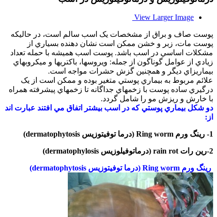
View Larger Image
پوست صاف و براق از مشخصات يک اسب سالم است، در حاليکه
پوست مات، زبر و خشن ممکن است نشان دهنده بسياري از
مشکلات اساسي در اسب باشد. پوست اسب هميشه با حمله تعداد
زيادي از عوامل گوناگون از جمله: ويروسها، باکتريها و ميکروبهاي
بيماريزاي ديگر و همچنين گزش حشرات مواجه است.
علائم مربوط به بيماري پوستي متغير بوده و ممکن است از يک
درگيري ساده پوست با زخمهاي جداگانه تا زخمهاي پيشرفته همراه
با خارش و ريزش مو را شامل گردد.
دو شکل بيماري پوستي که در اسب بيشتر اتفاق مي افتند عبارت اند
از:
1- رينگ ورم Ring worm (درما توفيتوزيس dermatophytosis)
2-رين رات
rain rot (درماتوفيلوزيس dermatophylosis)
رينگ ورم Ring worm (درما توفيتوزيس dermatophytosis)