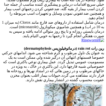
خيلي سريع اقدامات درماني و پيشگيري کننده مناسب از جمله جدا
کردن اسب بيمار از بقيه گله، ضدعفوني کردن زخمهاي اسب بيمار
و همچنين ضدعفوني نمودن وسايل و تجهيزات اسب مربوطه را
انجام دهيد.
درمان شامل استفاده از داروهاي ضد قارچ مانند Clorox (به ميزان 1
به 10 در اب) و همچنين شامپوي ميکونازول (miconazole) است.
درمان بايستي روزانه و تا پنج روز متوالي ادامه يافته و سپس به
صورت هفتگي انجام گيرد تا زخمها به خوبي التيام يابند.
رين رات
rain rot (درماتوفيلوزيس dermatophylosis)
به عنوان يک تاول مرطوب و گرم شناخته مي شود. اندامهاي حرکتي
خصوصا قسمتهاي انتهائي آن درگير شده ولي ممکن است به يک
مسموميت عمومي تبديل گردد. عمل بيماري نوعي باکتري است که
خصوصياتي شبيه قارچها دارد. اين باکتري در خاک ، به ويژه در
خاکهاي مرطوب و در زمين هائي که در امتداد نهرها و رودخانه ها
قرار دارند مشاهده مي گردد.حيوانات بيمار اغلب بعنوان مخزن
عفونت محسوب گشته در انتشار بيماري نقش دارند.