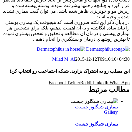
قرار گيرد و چنانچه زخمها پيشرفت نموده، پوسته پوسته شده و
ريزش مو و خونريزي ظاهر شده باشد، مي توان گفت بيماري تشديد
شده و وخيم است.
در پايان ذکر اين نکته ضروري است که هيچوقت يک بيماري پوستي
را نبايد ساده انگاشته و به آن اهميت ندهيم، بلکه براي تشخيص هر
بيماري پوستي و درمان آن مطالعه و تحقيق و تفحص بيشتري نموده
تا بهترين روشهاي درمان و پيشگيري را انجام دهيم .
Milad M. Al
2015-12-12T09:10:16+04:30
این مطلب رو به اشتراک بزارید، شبکه اجتماعیت رو انتخاب کن!
Facebook
Twitter
Reddit
LinkedIn
WhatsApp
مطالب مرتبط
بیماری شیگلوز چیست
Gallery
بیماری شیگلوز چیست