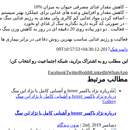
– کاهش مقدار غذای مصرفی حیوان به میزان %10
– کاهش مقدار و افزایش وعده های غذایی برای عملکرد بهتر سیستم
– اضافه کردن مواد غذایی کم کالری ولی مغذی به رژیم غذایی سگ مان
– در صورتی که گربه دارید نگذارید سگ از غذای او بخورد
– فعالیت . دو دور پیاده روی 20 دقیقه ای در روز به کاهش وزن سگ شما کمک می کند .
فعالیت و رژیم غذایی مناسب بهترین روش دفاعی در برابر بیماری ها
دامپزشک
2017-12-09T10:57:53+04:30
این مطلب رو به اشتراک بزارید، شبکه اجتماعیت رو انتخاب کن!
Facebook
Twitter
Reddit
LinkedIn
WhatsApp
مطالب مرتبط
درباره نژاد باکسر boxer و آشنایی کامل با نژاد این سگ
Gallery
درباره نژاد باکسر boxer و آشنایی کامل با نژاد این سگ
دسامبر 2nd, 2019
|
بدون ديدگاه