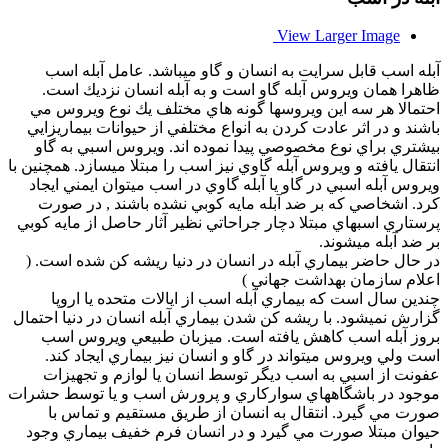
View Larger Image
آبله اسب قابل سرايت به انسان و گاو ميباشد. عامل آبله اسب
ظاهرا همان ويروس آبله گاو است و به آبله انسان نزديك است.
احتمالا هر سه اين ويروسها گونه هاي مختلف يك نوع ويروس مي
باشند و در اثر عادت كردن به انواع مختلفي از حيوانات بيماريزايي
بيشتري براي نوع مخصوصي پيدا نموده اند. ويروس اسبي به گاو
انتقال يافته و ويروس آبله گاوي نيز اسب را مبتلا ميسازد. همچنين با
ويروس آبله اسبي در گاو يا آبله گاوي در اسب ميتوان ايمني ايجاد
كرد. اشخاصي كه بر ضد آبله مايه كوبي نشده باشند , در صورت
پرستاري اسبهاي مبتلا دچار جراحاتي نظير آثار حاصل از مايه كوبي
بر ضد آبله ميشوند.
در حال حاضر بيماري آبله در انسان در دنيا ريشه كن شده است. (
اعلام سازمان بهداشت جهاني )
چندين سال است كه بيماري آبله اسب از ايالات متحده يا اروپا
گزارش نميشود. با ريشه كن شدن بيماري آبله انسان در دنيا احتمال
بروز آبله اسب كاهش يافته است. ميزبان طبيعي ويروس اسب
است ولي ويروس ميتواند در گاو و انسان نيز بيماري ايجاد كند.
عفونت از اسبي به اسب ديگر توسط انسان يا لوازم و تجهيزات
موجود در باشگاههاي سواركاري و پرورش اسب و يا توسط حشرات
صورت مي گيرد. انتقال به انسان از طريق مستقيم و تماس با
حيوان مبتلا صورت مي گيرد و در انسان فرم خفيف بيماري وجود