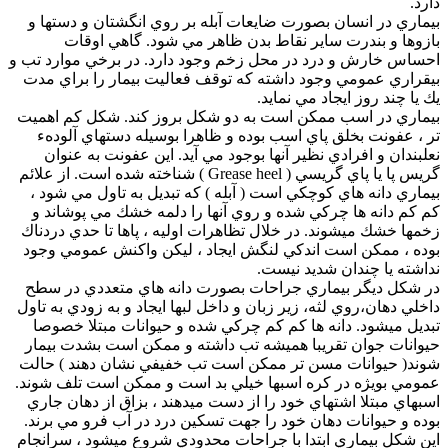
دارد.
بيماري در انسان بصورت ضايعات آبله بر روي انگشتان و دستها و
بازوها و بندرت ساير نقاط بدن ظاهر مي شود. گاهي اوقات
احساس خارش و درد در محل زخم وجود دارد. در برخي موارد تب و
بيقراري عمومي وجود داشته كه توقف فعاليت بيمار را براي مدت
يك يا چند روز ايجاد مي نمايد.
بيماري در اسب ممكن است به دو شكل بروز كند. شكل كم اهميت
تر ، عفونت بخلق پاي اسب بوده و ظاهرا بوسيله دستهاي آلودهء
نعلبندان و افرادي نظير آنها بوجود مي آيد. اين عفونت به عنوان
گريس پا يا پاي گريسي ( Grease heel ) شناخته شده است. از علائم
بيماري دانه هاي كوچكي است ( آبله ) كه تبديل به تاول مي شود ،
كم كم دانه ها چركي شده و روي آنها را دلمه خشك مي پوشاند و
زخمها خشك ميشوند. در خلال تظاهرات اوليه ، پاها تا حدي دردناك
بوده ، ممكن است اندكي لنگش ايجاد ، ليكن واكنش عمومي وجود
نداشته يا چندان شديد نيست.
در شكل ديگر بيماري جراحات بصورت دانه هاي متعددي در سطح
داخلي دهان،روي لثه، زير زبان و داخل لبها ايجاد و به زودي به تاول
تبديل ميشود. دانه ها كم كم چركي شده و حيوانات مبتلا خصوصا
حيوانات جوان تقريبا هميشه تب داشته و ممكن است بشدت بيمار
شوند( حيوانات مسن تر ممكن است تب خفيفي نشان دهند ) حالت
عمومي بويژه در كره اسبها خيلي بد است و ممكن است تلف شوند.
اسبهاي مبتلا اشتهاي خود را از دست ميدهند ، بزاق از دهان جاري
بوده و حيوانات دهان خود را جهت تسكين درد در آب فرو مي برند.
اين شكل بيماري ابتدا با جراحات محدودي شروع ميشود ، سرانجام