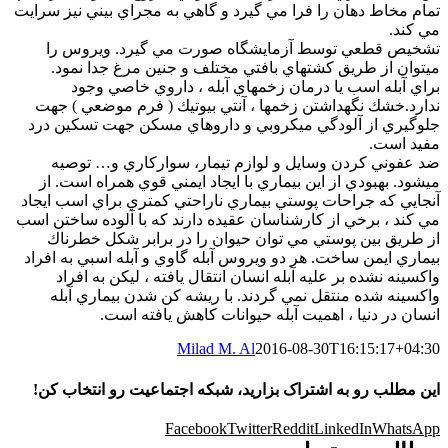
تمام مخاط دهان را فرا مي گيرد و گاهي به مجراي بيني نيز سرايت
مي كند.
تشخيص قطعي توسط آزمايشگاه صورت مي گيرد. ويروس را
ميتوان از طريق كشتهاي بافتي مختلف و جنين مرغ جدا نمود.
براي آبله اسب يا درمان زخمهاي آبله ، داروي خاصي وجود
ندارد.خشك نگهداشتن زخمها ، آنتي بيوتيك ( فرم موضعي ) جهت
جلوگيري از آلودگي ميكروبي و داروهاي مسكن جهت تسكين درد
مفيد است.
ضد عفوني كردن وسايل و لوازم تيمار، سواركاري و… توصيه
ميشود. بهبودي از اين بيماري با ايجاد ايمني قوي همراه است. از
آنجايي كه جراحات پوستي بيماري ناراحتي كمتري براي اسب ايجاد
مي كند ، برخي از كارشناسان عقيده دارند كه با آلوده ساختن اسب
از طريق بين پوستي مي توان حيوان را در برابر شكل خطرناك
بيماري ايمن ساخت. هر دو ويروس آبله گاوي و آبله اسبي به افراد
واكسينه نشده بر عليه آبله انسان انتقال يافته ، ليكن به افراد
واكسينه شده منتقل نمي گردند. با ريشه كن شدن بيماري آبله
انسان در دنيا ، اهميت آبله حيوانات كاهش يافته است.
Milad M. Al
2016-08-30T16:15:17+04:30
این مطلب رو به اشتراک بزارید، شبکه اجتماعیت رو انتخاب کن!
Facebook
Twitter
Reddit
LinkedIn
WhatsApp