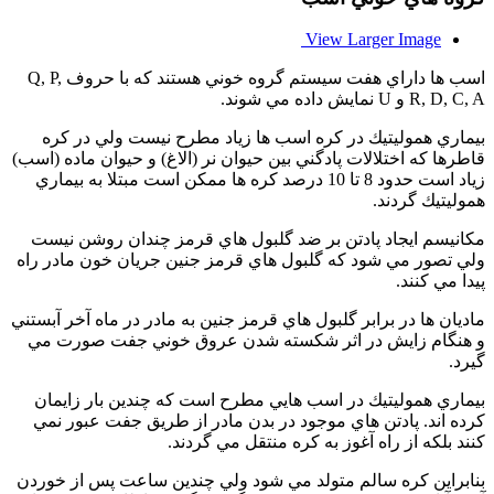
View Larger Image
اسب ها داراي هفت سيستم گروه خوني هستند كه با حروف Q, P,
R, D, C, A و U نمايش داده مي شوند.
بيماري هموليتيك در كره اسب ها زياد مطرح نيست ولي در كره
قاطرها كه اختلالات پادگني بين حيوان نر (الاغ) و حيوان ماده (اسب)
زياد است حدود 8 تا 10 درصد كره ها ممكن است مبتلا به بيماري
هموليتيك گردند.
مكانيسم ايجاد پادتن بر ضد گلبول هاي قرمز چندان روشن نيست
ولي تصور مي شود كه گلبول هاي قرمز جنين جريان خون مادر راه
پيدا مي كنند.
ماديان ها در برابر گلبول هاي قرمز جنين به مادر در ماه آخر آبستني
و هنگام زايش در اثر شكسته شدن عروق خوني جفت صورت مي
گيرد.
بيماري هموليتيك در اسب هايي مطرح است كه چندين بار زايمان
كرده اند. پادتن هاي موجود در بدن مادر از طريق جفت عبور نمي
كنند بلكه از راه آغوز به كره منتقل مي گردند.
بنابراين كره سالم متولد مي شود ولي چندين ساعت پس از خوردن