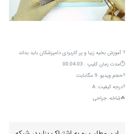
? آموزش بخیه زیبا و پر کاربردی دامپزشکان باید بداند
⏱مدت زمان کلیپ : 00:04:03
?حجم ویدیو: 9 مگابایت
?درجه کیفیت: A
☘شاخه: جراحی
این مطلب رو به اشتراک بزارید، شبکه