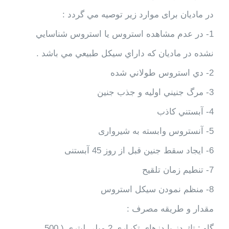
در ماديان برای موارد زير توصيه مي گردد :
1- در عدم مشاهده استروس يا استروس شناسايي
نشده در ماديان كه داراي سيكل طبيعي مي باشد .
2- دي استروس طولاني شده
3- مرگ جنيني اوليه و جذب جنين
4- آبستني كاذب
5- آنستروس وابسته به شیرواری
6- ايجاد سقط جنین قبل از روز 45 آبستنی
7- تنطيم زمان تلقيح
8- منظم نمودن سيكل استروس
مقدار و طريقه مصرف :
گاو : تك دز يا دزهاي تكراري 2 ميلي ليتري ( 500