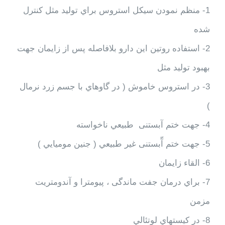
1- منظم نمودن سيكل استروس براي توليد مثل كنترل
شده
2- استفاده روتين اين دارو بلافاصله پس از زايمان جهت
بهبود توليد مثل
3- در استروس خاموش ( در گاوهاي با جسم زرد نرمال
)
4- جهت ختم آبستنی طبيعي ناخواسته
5- جهت ختم آّبستنی غير طبيعي ( جنين موميايي )
6- القاء زايمان
7- براي درمان جفت ماندگی ، پيومترا و آندومتريت
مزمن
8- در كيستهاي لوتئالي