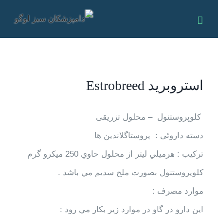
Ski
t
conten
استروبريد Estrobreed
كلوپروستنول – محلول تزریقی
دسته داروئی : پروستاگلاندين ها
تركيب : هرميلي ليتر از محلول حاوي 250 ميكرو گرم
كلوپروستنول بصورت ملح سديم مي باشد .
موارد مصرف :
اين دارو در گاو در موارد زير بكار مي رود :