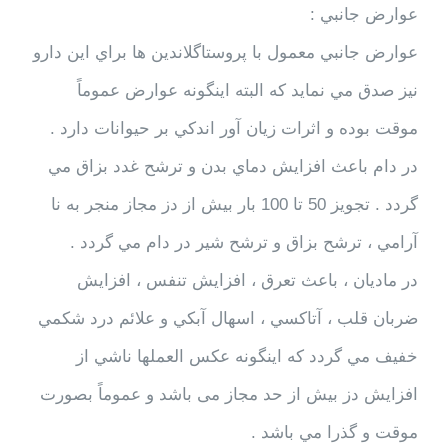
عوارض جانبي :
عوارض جانبي معمول با پروستاگلاندين ها براي اين دارو
نيز صدق مي نمايد كه البته اينگونه عوارض عموماً
موقت بوده و اثرات زيان آور اندكي بر حيوانات دارد .
در دام باعث افزايش دماي بدن و ترشح غدد بزاق مي
گردد . تجويز 50 تا 100 بار بيش از دز مجاز منجر به نا
آرامي ، ترشح بزاق و ترشح شير در دام مي گردد .
در ماديان ، باعث تعرق ، افزايش تنفس ، افزايش
ضربان قلب ، آتاكسي ، اسهال آبكي و علائم درد شكمي
خفيف مي گردد كه اينگونه عكس العملها ناشي از
افزايش دز بيش از حد مجاز می باشد و عموماً بصورت
موقت و گذرا مي باشد .