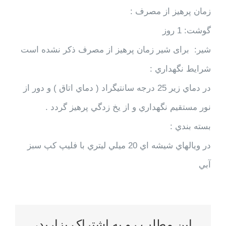
زمان پرهيز از مصرف :
گوشت: 1 روز
شير: برای شیر زمان پرهیز از مصرف ذكر نشده است
شرايط نگهداري :
در دماي زير 25 درجه سانتيگراد ( دماي اتاق ) و دور از
نور مستقيم نگهداري و از يخ زدگي پرهيز گردد .
بسته بندي :
در ويالهاي شيشه اي 20 ميلي ليتري با فليپ كپ سبز
آبي
این مطلب رو به اشتراک بزارید،