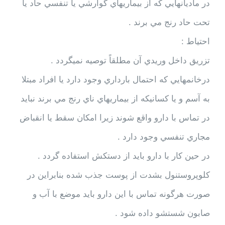
در ماديانهايي كه از بيماريهاي گوارشي يا تنفسي حاد يا
تحت حاد رنج مي برند .
احتياط :
تزريق داخل وريدي آن مطلقاً توصيه نميگردد .
درخانمهايي كه احتمال بارداري وجود دارد يا افراد مبتلا
به آسم و يا كسانيكه از بيماريهاي ناي رنج مي برند نبايد
در تماس با دارو واقع شوند زيرا امكان سقط يا انقباض
مجاري تنفسي وجود دارد .
در حين كار با دارو بايد از دستكش استفاده گردد .
كلوپروستنول بشدت از پوست جذب شده بنابراين در
صورت هرگونه تماس با اين دارو بايد موضع با آب و
صابون شستشو داده شود .