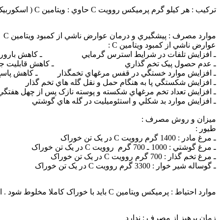
ترکيب : هر کيلو گرم پرميکس روويت C حاوي : ويتامين C ( اسکوربيک اسيد ) 150000 ميلي گرم
موارد مصرف : پيشگيري و درمان عوارض ناشي از کمبود ويتامين C
عوارض ناشي از کمبود ويتامين C :
ـ افزايش تلفات در شرايط استرس گرمايي ـ کاهش بارور
ـ عدم حصول پيک تخم گذاري ـ کاهش قابليت جوجه
ـ افزايش موارد خستگي در قفس مرغهاي تخمگذار ـ کاهش پاسخ 
ـ افزايش شکستگي پا به هنگام حمل و نقل گله هاي تخم گذار
ـ افزايش تعداد تخم مرغهاي شکسته و پوسته نازک پس از چهل هفتگي
ـ افزايش موارد بد شکلي و استئوميليت در گله هاي گوشتي
ميزان و روش مصرف :
طيور :
ـ مرغ مادر : 1400 گرم روويت C در يک تن خوراک
ـ مرغ گوشتي : 1000 ـ 700 گرم روويت C در يک تن خوراک
ـ مرغ تخم گذار : 700 گرم روويت C در يک تن خوراک
ـ گوساله شير خوار : 3300 گرم روويت C در يک تن خوراک
موارد احتياط : پرميکس ويتامين C بايد با خوراک کاملا مخلوط شود . ابتدا مقدار مصرفي را در 10 کيلو گرم غذا مخلوط کرده سپس آنرا به يک تن غذا اضافه نمائيد .
زمان پرهيز از مصرف : ندارد