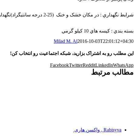
شرايط نگهداري : در مکان خشک و خنک (25-2 درجه سانتیگراد)نگهداري شود
بسته بندي : کيسه هاي 10 کيلو گرمي
Milad M. Al
2016-10-03T22:01:12+04:30
این مطلب رو به اشتراک بزارید، شبکه اجتماعیت رو انتخاب کن!
Facebook
Twitter
Reddit
LinkedIn
WhatsApp
مطالب مرتبط
Rabisyva , واکسن هاری