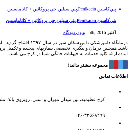
پني‌كاسين Penikacin,پني سيلين جي پروكائين + كانامايسين
پني‌كاسين Penikacin,پني سيلين جي پروكائين + كانامايسين
اکتبر 5th, 2016
|
بدون ديدگاه
درمانگاه دامپزشکی د
باشد. همچنین درمان و پیگیری تخصصی بیماریهای پیچیده و تکمیل پر
آماده ارائه کلیه خدمات به حیوانات خانگی شما در کرج می باشد.
درباره این مجموعه بیشتر بدانید!
اطلاعات تماس
کرج عظیمیه، بین میدان مهران و اسبی، روبروی بانک مل
۰۲۶-۳۲۵۶۸۲۹۹