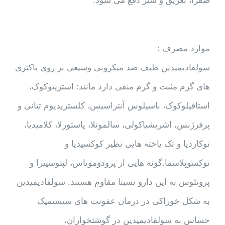
صفرا، تعریق و شیر دفع می شود.
موارد مصرف :
سولفادیمیدین طیف ضد میکروبی وسیعی بر روی باکتری
های گرم مثبت و گرم منفی دارد مانند: استرپتوکوک،
استافیلوکوک، باسیلوس آنتراسیس، کلستریدیوم تتانی و
پرفرژنس، اشریشیاکولی، سالمونلا، پاستورلا، کلامیدیا،
نوکاردیا و تک یاخته هایی نظیر کوکسیدیا و
توکسوپلاسما.گونه هایی از پزودوموناس، لپتوسپیرا و
پروتئوس به این دارو نسبتا مقاوم هستند. سولفادیمیدین
به شکل خوراکی در درمان عفونت های سیستمیک
حساس به سولفادیمیدین در گوشتخواران،