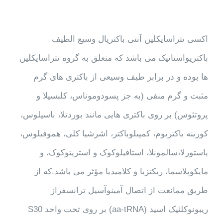
اکسی تتراسایکلین آنتی باکتریال وسیع الطیف
باکتریواستاتیک می باشد که متعلق به گروه تتراسایکلین
ها بوده و در برابر طیف وسیعی از باکتری های گرم
مثبت و گرم منفی (به جز پسودوموناس، کلبسیلا و
پروتئوس) بر روی باکتری هایی مانند بوردتلا، باسیلوس،
کورینه باکتریوم، کمپیلوباکتر، اشرشیا کلی، هموفیلوس،
پاستورلا،سالمونلا، استافیلوکوک و استرپتوکوک، و
مایکوپلاسما، ریکتزیا و کلامیدیا مؤثر می باشد.که از
طریق ممانعت از اتصال آمینوآسیل ترانسفراز
ریبونوکلئیک اسید (aa-tRNA) بر روی تحت واحد S30