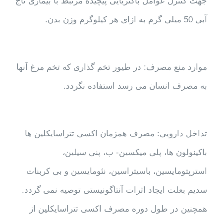
جهت کنترل عوامل باکتریایی پیچیده مرتبط با بیماری تاج
آبی 50 میلی گرم به ازای هر کیلوگرم وزن بدن.
موارد منع مصرف: در طیور تخم گذاری که تخم مرغ آنها
به مصرف انسان می رسد استفاده نگردد.
تداخل دارویی: مصرف همزمان اکسی تتراسایکلین ها
باکینولون ها، پلی میکسین- ب، پنی سیلین،
استرپتومایسین، باسیتراسین، نئومایسین و بی کربنات
سدیم بعلت ایجاد اثرات آنتاگونیستی توصیه نمی گردد.
همچنین در طول دوره مصرف اکسی تتراسایکلین از