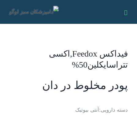
Ski
t
conten
فیداکس Feedox,اکسی
تتراسایکلین50%
پودر مخلوط در دان
دسته دارویی:آنتی بیوتیک