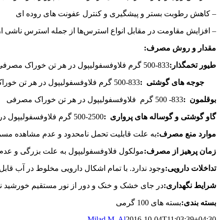
– کاهش رطوبت بستر و پیشگیری و کنترل عفونت های روده ای
– افزایش مقاومت در مقابل انواع استرس‌ها از جمله استرس ناشی از
مقدار و روش مصرف:
طیور تخمگذار:
833-500 گرم فلاوفسفولیپول در هر تن خوراک مصرفی
جوجه های گوشتی :
833-500 گرم فلاوفسفولیپول در هر تن خوراک مصرفی
بوقلمون :
833- 500 گرم فلاوفسفولیپول در هر تن خوراک مصرفی
گاو گوشتی و گوساله های پرواری :
2500-500 گرم فلاوفسفولیپول در هر تن خوراک مصرفی
موارد منع مصرف:
به علت قابلیت تحمل نامحدود و عدم مشاهده مسموم
زمان پرهیز از مصرف:
مولکول فلاوفسفولیپول به علت بزرگی و عدم 
تداخلات دارویی:
وجود ندارد. با تمام اشکال دارویی مخلوط در آب قابل
شرایط نگهداری:
در جای خشک و خنک و دور از نور مستقیم خورشید ن
بسته بندی:
بسته های 100 گرمی
Milad M. Al
2016-10-04T11:03:39+04:30