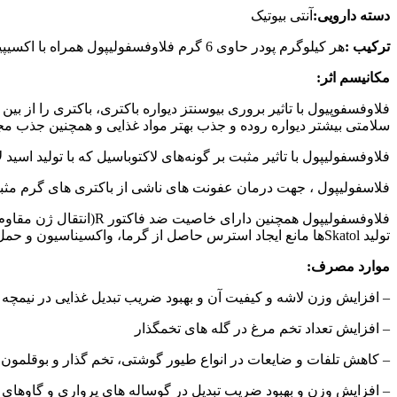
دسته دارویی:
آنتی بیوتیک
ترکیب :
هر کیلوگرم پودر حاوی 6 گرم فلاوفسفولیپول همراه با اکسیپیان مناسب می‌باشد که
مکانیسم اثر:
فلاوفسفوپیول با تاثیر بروری بیوسنتز دیواره باکتری، باکتری را از بین
سلامتی بیشتر دیواره روده و جذب بهتر مواد غذایی و همچنین جذب مج
فلاوفسفولیپول با تاثیر مثبت بر گونه
های لاکتوباسیل که با تولید اسید
فلاسفولیپول ، جهت درمان عفونت های ناشی از باکتری های گرم مثبت
فلاوفسفولیپول همچنین دارای خاصیت ضد فاکتور
R
(انتقال ژن مقاوم
تولید
Skatol
ها مانع ایجاد استرس حاصل از گرما، واکسیناسیون و حمل 
موارد مصرف:
– افزایش وزن لاشه و کیفیت آن و بهبود ضریب تبدیل غذایی در نیمچه
– افزایش تعداد تخم مرغ در گله های تخمگذار
– کاهش تلفات و ضایعات در انواع طیور گوشتی، تخم گذار و بوقلمون
– افزایش وزن و بهبود ضریب تبدیل در گوساله های پرواری و گاوهای