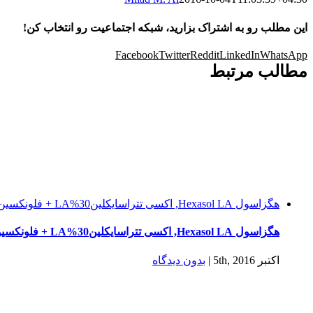
این مطلب رو به اشتراک بزارید، شبکه اجتماعیت رو انتخاب کن!
Facebook
Twitter
Reddit
LinkedIn
WhatsApp
مطالب مرتبط
هگزاسول Hexasol LA, اکسی تتراسایکلین30%LA + فلونکسین مگلومین
هگزاسول Hexasol LA, اکسی تتراسایکلین30%LA + فلونکسین مگلومین
اکتبر 5th, 2016
|
بدون ديدگاه