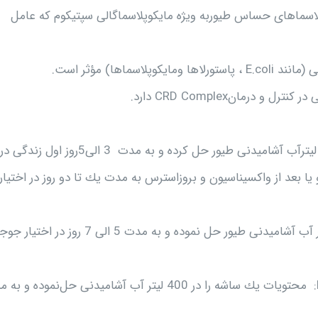
اسماهای حساس‌ طيوربه‌ ويژه‌ مايكوپلاسماگالی سپتيكوم‌ كه‌ عامل‌
اها) مؤثر است‌.
رمان‌CRD Complex دارد.
پيشگيری CRDو CRD Complex: محتويات‌ يك‌ساشه را در 200 ليترآب‌ آشاميدنی طيور حل‌ كرده‌ و به مدت‌ ‌ 3 الی5روز اول‌ زندگی در
رار دهيد. اين‌ مقداردارو بايد در سن‌ 4 هفتگی و يا بعد از واكسيناسيون‌ و بروزاسترس‌ به‌ مدت‌ يك‌ تا دو روز در اختيار
درمان‌CRDو : CRD Complex محتويات‌ يكساشه‌ را در 200 ليتر آب‌ آشاميدنی طيور حل‌ نموده‌ و به ‌مدت‌ 5 الی 7
درمان‌ سينوويت‌ عفونی طيور ناشی از Mycoplasma Synoviae: محتويات‌ يك‌ ساشه‌ را در 400 ليتر آب‌ آشاميدنی حل‌نموده‌ 