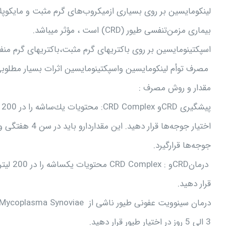
لينكومايسين‌ بر روی بسياری ازميكروب‌های گرم‌ مثبت‌ و مايكوپل
بيماری مزمن‌تنفسی طيور (CRD) است‌ ، مؤثر میباشد.
اسپكتينومايسين‌ بر روی باكتریهای گرم‌ مثبت‌،باكتریهای گرم‌ منفی (مانند E.coli ، پاستورلاها ومايكوپلاسم
مصرف‌ توأم‌ لينكومايسين‌ واسپكتينومايسين‌ اثرات‌ بسيار مطلوبی در كنترل‌ و د
مقدار و روش مصرف ‌:
اختيار جوجه‌ها ق
جوجه‌ها قرارگيرد.
قرار دهيد.
3 الی 5 روز در اختيار طيور قرار دهيد.