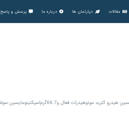
مقالات
دپارتمان ها
درباره ما
پرسش و پاسخ
تركيب‌ :هرساشه 150 گرمی لینکوپک حاوی 33.3 گرم‌ لينكومايسين‌ هیدرو كلريد مونوهيدرات‌ فعال و66.7گرم‌اسپكتينوم