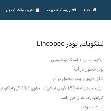
Ski
خانه
ورود / عضویت
تعیین وقت آنلاین
t
conten
لينكوپك‌, پودر Lincopec
لينكومايسين‌ + اسپكتينومايسين‌
پودر محلول در آب
شکل دارویی :پودر محلول در آب
تتراهيدرات فعال‌ می باشد.
موارد مصرف ‌: