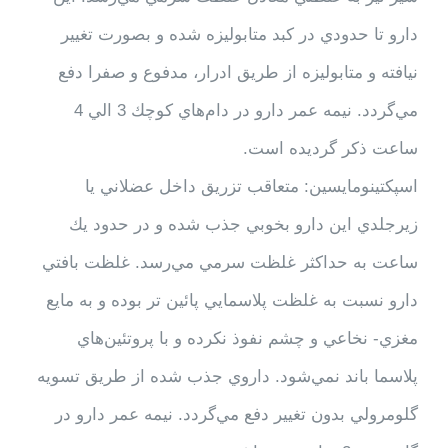
دارو تا حدودي در كبد متابوليزه شده و بصورت تغيير
نيافته و متابوليزه از طريق ادرار، مدفوع و صفرا دفع
مي‌گردد. نيمه عمر دارو در دام‌هاي كوچك 3 الي 4
ساعت ذكر گرديده است.
اسپكتينومايسين: متعاقب تزريق داخل عضلاني يا
زيرجلدي اين دارو بخوبي جذب شده و در حدود يك
ساعت به حداكثر غلظت سرمي مي‌رسد. غلظت بافتي
دارو نسبت به غلظت پلاسمايي پائين تر بوده و به مايع
مغزي- نخاعي و چشم نفوذ نكرده و با پروتئين‌هاي
پلاسما باند نمي‌شود. داروي جذب شده از طريق تسويه
گلومرولي بدون تغيير دفع مي‌گردد. نيمه عمر دارو در