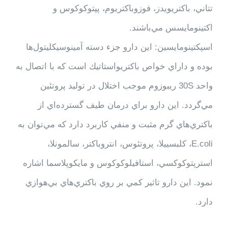
تتاني، باكتريويدز، فوزوباكتريوم، پپتوكوكوس و
اكتينومايسس مي‌باشند.
اسپكتينومايسين: اين دارو جزء دسته آمينوسيكليتول‌ها
بوده و داراي خواص باكتريواستاتيك است كه با اتصال به
واحد 30S ريبوزوم موجب اختلال در توليد پروتئين
مي‌گردد. اين دارو براي درمان طيف گسترده‌اي از
باكتري‌هاي گرم مثبت و منفي كاربرد دارد كه مي‌توان به
E.coli، كلبسييلا، پروتئوس، انتروباكتر، سالمونلا،
استرپتوكوكسي، استافيلوكوكوس و مايكوپلاسما اشاره
نمود. اين دارو تاثير كمي بر روي باكتري‌هاي بي‌هوازي
دارد.