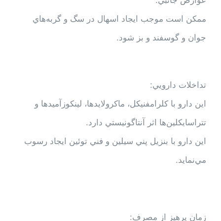
عوارض جانبي:
ممكن است موجب ايجاد اسهال در سگ و گربه‌هاي
جوان و گوسفند و بز شود.
تداخلات دارويي:
اين دارو با كلرامفنيكل، ماكرولايدها، لينكوزآميدها و
تتراسايكلين‌ها اثر آنتاگونيستي دارد.
اين دارو با بنزيل پني سيلين و فني توئين ايجاد رسوب
مي‌نمايد.
زمان پرهيز از مصرف: