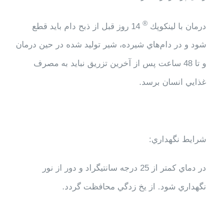
®
درمان با لينكوپك
14 روز قبل از ذبح دام بايد قطع
شود و در دام‌هاي شيرده، شير توليد شده در حين درمان
و تا 48 ساعت پس از آخرين تزريق نبايد به مصرف
غذايي انسان برسد.
شرایط نگهداري:
در دماي كمتر از 25 درجه سانتيگراد و دور از نور
نگهداري شود. از يخ زدگي محافظت گردد.