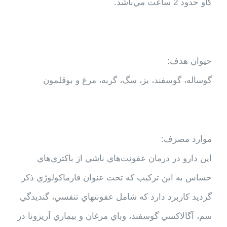
گاو حدود 2 ساعت مي‌باشد.
حیوان هدف:
گوساله، گوسفند، بز، سگ، گربه، مرغ و بوقلمون
موارد مصرف:
اين دارو در درمان عفونت‌هاي ناشي از باكتري‌هاي
حساس به اين تركيب كه تحت عنوان فارماكولوژي ذكر
گرديد كاربرد دارد كه شامل عفونتهاي تنفسي، گنديدگي
سم، آگالاكسي گوسفند، وباي مرغان و بيماري‌ آريزونا در