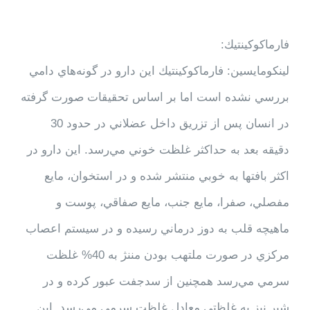
فارماكوكينتيك:
لينكومايسين: فارماكوكينتيك اين دارو در گونه‌هاي دامي
بررسي نشده است اما بر اساس تحقيقات صورت گرفته
در انسان پس از تزريق داخل عضلاني در حدود 30
دقيقه بعد به حداكثر غلظت خوني مي‌رسد. اين دارو در
اكثر بافتها به خوبي منتشر شده و در استخوان، مايع
مفصلي، صفرا، مايع جنب، مايع صفاقي، پوست و
ماهيچه قلب به دوز درماني رسيده و در سيستم اعصاب
مركزي در صورت ملتهب بودن مننژ به 40% غلظت
سرمي مي‌رسد همچنين از سدجفت عبور كرده و در
شير نيز به غلظتي معادل غلظت سرمي مي‌رسد. اين