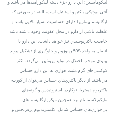
لينكومايسين: اين دارو جزء دسته لينكوزاميدها مي‌باشد و
آنتي بيوتيكي باكتريو استاتيك است، البته در صورتي كه
ارگانيسم بيماريزا دارای حساسیت بسيار بالایی باشد و
غلظت بالايي از دارو در محل عفونت وجود داشته باشد
خاصيت باكتريوسيدي نيز خواهد داشت. اين دارو با
اتصال به واحد 50S ريبوزوم و جلوگيري از تشكيل پیوند
پپتيدي موجب اختلال در توليد پروتئين مي‌گردد. اكثر
كوكسي‌هاي گرم مثبت‌ هوازي به اين دارو حساس
مي‌باشند از ديگر باكتري‌هاي حساس مي‌توان از كورينه
باكتريوم ديفتريا، نوكارديا استروئيدس و گونه‌هاي
مايكوپلاسما نام برد همچنين میکروارگانیسم های
بي‌هوازي‌هاي حساس شامل: كلستريديوم پرفرنجس و