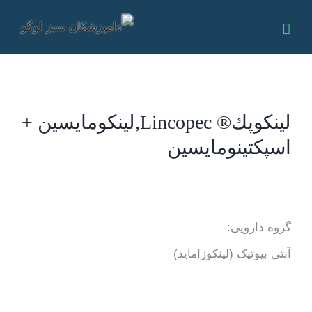
Ski
t
conten
لينكوپك® Lincopec,لينكومايسين +
اسپكتينومايسين
گروه دارویی:
آنتی بیوتیک (لينكوزامايد)