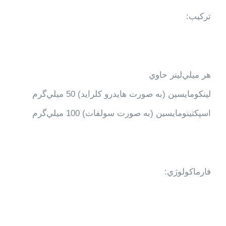
ترکیب:
هر ميلي‌ليتر حاوي
لينكومايسين (به صورت هايدرو كلرايد) 50 ميلي‌گرم
اسپكتينومايسين (به صورت سولفات) 100 ميلي‌گرم
فارماكولوژي: