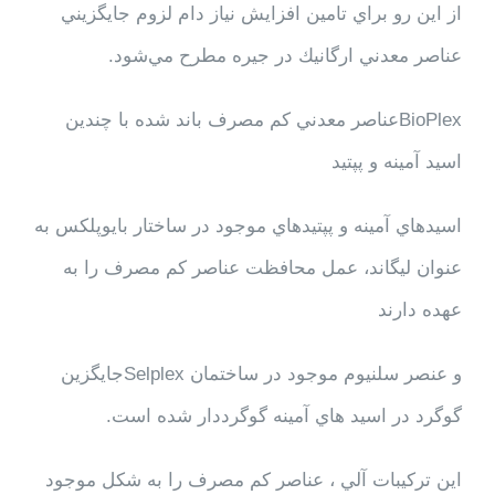
از اين رو براي تامين افزايش نياز دام لزوم جايگزيني
عناصر معدني ارگانيك در جيره مطرح مي‌شود.
BioPlex
عناصر معدني كم مصرف باند شده با چندين
اسيد آمينه و پپتيد
اسيدهاي آمينه و پپتيدهاي موجود در ساختار بايوپلكس به
عنوان ليگاند، عمل محافظت عناصر كم مصرف را به
عهده دارند
و عنصر سلنيوم موجود در ساختمان
Selplex
جايگزين
گوگرد در اسيد هاي آمينه گوگرددار شده است.
اين تركيبات آلي ، عناصر كم مصرف را به شكل موجود