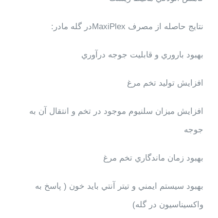
نتايج حاصله از مصرف
MaxiPlex
در گله مادر:
بهبود باروري و قابليت جوجه درآوري
افزايش توليد تخم مرغ
افزايش ميزان سلنيوم موجود در تخم و انتقال آن به
جوجه
بهبود زمان ماندگاري تخم مرغ
بهبود سيستم ايمني و تيتر آنتي بايد خون ( پاسخ به
واكسيناسيون در گله)