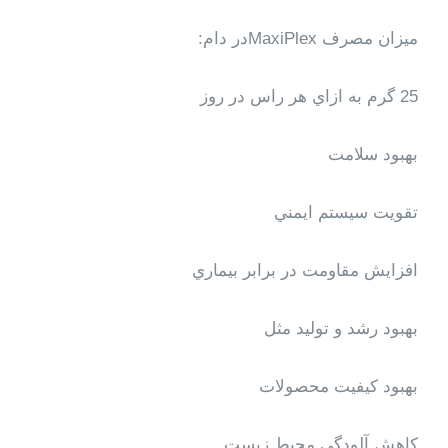
ميزان مصرف
MaxiPlex
در دام:
25 گرم به ازاي هر راس در روز
بهبود سلامت
تقويت سيستم ايمني
افزايش مقاومت در برابر بيماري
بهبود رشد و توليد مثل
بهبود كيفيت محصولات
كاهش آلودگي محيط زيست