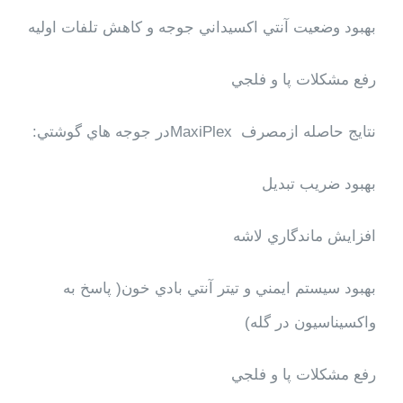
بهبود وضعيت آنتي اكسيداني جوجه و كاهش تلفات اوليه
رفع مشكلات پا و فلجي
نتايج حاصله ازمصرف
MaxiPlex
در جوجه هاي گوشتي:
بهبود ضريب تبديل
افزايش ماندگاري لاشه
بهبود سيستم ايمني و تيتر آنتي بادي خون( پاسخ به
واكسيناسيون در گله)
رفع مشكلات پا و فلجي