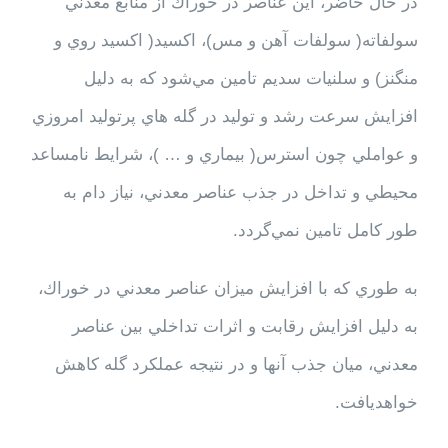
در حال حاضر، اين عناصر در خوراك از منابع معدني
سولفاته( سولفات آهن و مس)، اكسيد( اكسيد روي و
منگنز) و سلنيات سديم تامين مي‌شود كه به دليل
افزايش سرعت رشد و توليد در گله هاي پرتوليد امروزي
و عواملي چون استرس( بيماري و … )، شرايط نامساعد
محيطي و تداخل در جذب عناصر معدني، نياز دام به
طور كامل تامين نمي‌گردد.
به طوري كه با افزايش ميزان عناصر معدني در خوراك،
به دليل افزايش رقابت و اثرات تداخلي بين عناصر
معدني، ميان جذب آنها و در نتيجه عملكرد گله كاهش
خواهديافت.