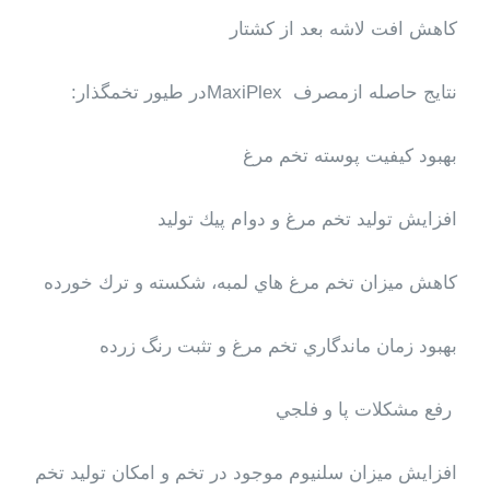
كاهش افت لاشه بعد از كشتار
نتايج حاصله ازمصرف
MaxiPlex
در طيور تخمگذار:
بهبود كيفيت پوسته تخم مرغ
افزايش توليد تخم مرغ و دوام پيك توليد
كاهش ميزان تخم مرغ هاي لمبه، شكسته و ترك خورده
بهبود زمان ماندگاري تخم مرغ و تثبت رنگ زرده
رفع مشكلات پا و فلجي
افزايش ميزان سلنيوم موجود در تخم و امكان توليد تخم