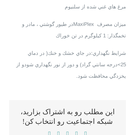
مرغ هاي غني شده از سلنيوم
ميزان مصرف
MaxiPlex
در طيور گوشتي ، مادر و
تخمگذار: 1 كيلوگرم در تن خوراك
شرايط نگهداري:در جاي خشك و خنك( در دماي
25
<
درجه سانتي گراد) و دور از نور نگهداري شودو از
يخزدگي محافظت شود.
این مطلب رو به اشتراک بزارید،
شبکه اجتماعیت رو انتخاب کن!
WhatsApp
LinkedIn
Reddit
Twitter
Facebook