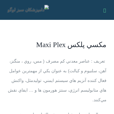
Ski
t
conten
مكسي پلكس Maxi Plex
تعریف : عناصر معدني كم مصرف ( مس، روي ، منگنز،
آهن، سلنيوم و كبالت) به عنوان يكي از مهمترين عوامل
فعال كننده آنزيم هاي سيستم ايمني، توليدمثل، واكنش
هاي متابوليسم انرژي، سنتز هورمون ها و … ايفاي نقش
مي‌كنند.