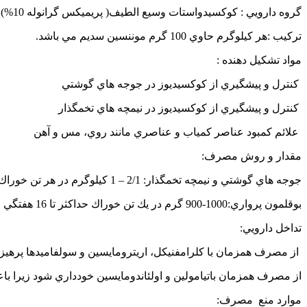
گروه دارويي : كوكسيدواستات وسيع الطيف( پريميكس گرانوله 10%)
تركيب :هر كيلوگرم حاوي 100 گرم موننسين سديم مي باشد.
مواد تشكيل دهنده :
كنترل و پيشگيري از كوكسيديوز در جوجه هاي گوشتي
كنترل و پيشگيري از كوكسيديوز در نيمچه هاي تخمگذار
علائم كمبود عناصر كمياب و عناصري مانند روي، مس و آهن
مقدار و روش مصرف:
جوجه هاي گوشتي و نيمچه تخمگذار: 2/1 – 1 كيلوگرم در هر تن خوراك در جوجه هاي گوشتي تا سه روز قبل از كشتار و در نيمچه هاي تخمگذار حداكثر تا 16 هفتگي
بوقلمون پرواري:1000-900 گرم در يك تن خوراك حداكثر تا 16 هفتگي
تداخل دارويي:
از مصرف همزمان با كلرامفنيكل، اريترومايسين و سولفاميدها پرهيز
از مصرف همزمان باتيامولين و اولئاندومايسين خودداري شود زيرا 
موارد منع مصرف: