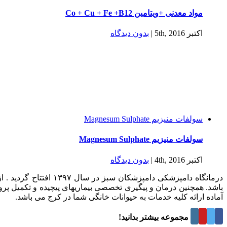
مواد معدنی +ویتامین Co + Cu + Fe +B12
اکتبر 5th, 2016
|
بدون ديدگاه
سولفات منيزيم Magnesum Sulphate
سولفات منيزيم Magnesum Sulphate
اکتبر 4th, 2016
|
بدون ديدگاه
درمانگاه دامپزشکی د
باشد. همچنین درمان و پیگیری تخصصی بیماریهای پیچیده و تکمیل پر
آماده ارائه کلیه خدمات به حیوانات خانگی شما در کرج می باشد.
درباره این مجموعه بیشتر بدانید!