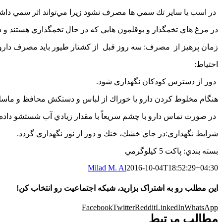
در اسب يا سایر تك سمي ها مصرف نشود زيرا مي‌تواند اثر سمي داشت
در مرغ هاي تخمگذار و بوقلمون هايي كه در حال تخمگذاري هستند و س
زمان پرهيز از مصرف: سه روز قبل از كشتار طيور بايد مصرف دارو
احتياط:
دور از دسترس كودكان نگهداري شود.
هنگام مخلوط كردن دارو يا خوراك از لباس و دستكش محافظ و ماسك
در صورت تماس دارو با چشم سريعاً با مقدار زيادي آب شستشو داده
شرايط نگهداري:در جاي خشك، خنك و دور از نور نگهداري گردد.
بسته بندي: پاكت 5 كيلوگرمي
Milad M. Al
2016-10-04T18:52:29+04:30
این مطلب رو به اشتراک بزارید، شبکه اجتماعیت رو انتخاب کن!
Facebook
Twitter
Reddit
LinkedIn
WhatsApp
مطالب مرتبط