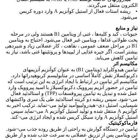
الکترون منتقل می‌گردند.
• ریشه استات فعال از استیل کوآنزیم A وارد دوره کربس
می‌شود.
نیاز و منابع
حبوبات ، کبد و کلیه‌ها ، غنی از ویتامین B1 هستند ولی در مرحله
پخت طولانی غذاها ، ویتامین غیر فعال می‌شود. احتیاج به ویتامین
B1 در مراحل ضعف عمومی ، نقاهت ، کار عضلانی زیاد و شیردهی
بیشتر است. اگر جیره غذایی از لیپیدها و پروتئینها غنی باشد، نیاز به
تیامین کاهش می‌یابد.
مکانیسم اثر
تیامین هیدوکلراید (ویتامین B1) به عنوان کوآنزیم آنزیمهای
دکربوکسلاز نقش کاملاً اساسی در متابولیسم کربوهیدراتها دارد.
مکانیسم اثر تیامین در ارتباط با ایجاد انرژی به این ترتیب است که
تیامین در حضور آنزیم پیروویک دکربوکسیلاز با اسید پیروویک وارد
عمل شده و تبدیل به تیامین پیروفسفات (TPP) و استالدئید فعال
می¬شود. سپس ریشه دو کربنه استالدئید طی یک سری واکنشهای
شیمیایی، استیل دی¬هیدرولیپوآمید تولید می¬نماید. ترکیب اخیر به
کوآنزیم A منتقل شده و تولید استیل کوآنزیم A می¬نماید سپس
استیل کوآنزیم A وارد سیکل کربس شده و ایجاد انرژی می¬کند.
فارماکوکینتیک
تیامین در دستگاه گوارش به راحتی از طریق روده جذب می¬شود.
این ویتامین پس از تزریق عضلانی به سرعت جذب شده و از طریق