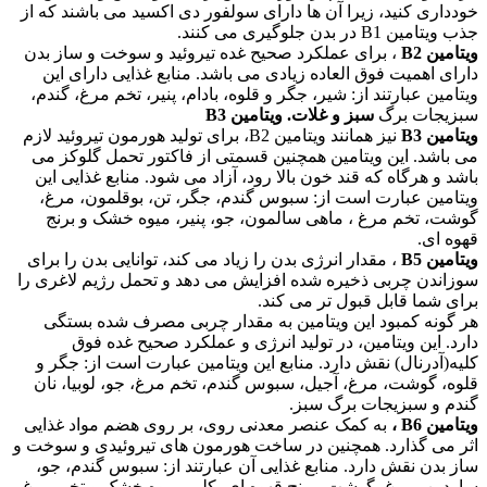
خودداری کنید، زیرا آن ها دارای سولفور دی اکسید می باشند که از
جذب ویتامین B1 در بدن جلوگیری می کنند.
ویتامین B2
، برای عملکرد صحیح غده تیروئید و سوخت و ساز بدن
دارای اهمیت فوق العاده زیادی می باشد. منابع غذایی دارای این
ویتامین عبارتند از: شیر، جگر و قلوه، بادام، پنیر، تخم مرغ، گندم،
سبزیجات برگ
سبز و غلات. ویتامین B3
ویتامین B3
نیز همانند ویتامین B2، برای تولید هورمون تیروئید لازم
می باشد. این ویتامین همچنین قسمتی از فاکتور تحمل گلوکز می
باشد و هرگاه که قند خون بالا رود، آزاد می شود. منابع غذایی این
ویتامین عبارت است از: سبوس گندم، جگر، تن، بوقلمون، مرغ،
گوشت، تخم مرغ ، ماهی سالمون، جو، پنیر، میوه خشک و برنج
قهوه ای.
ویتامین B5
، مقدار انرژی بدن را زیاد می کند، توانایی بدن را برای
سوزاندن چربی ذخیره شده افزایش می دهد و تحمل رژیم لاغری را
برای شما قابل قبول تر می کند.
هر گونه کمبود این ویتامین به مقدار چربی مصرف شده بستگی
دارد. این ویتامین، در تولید انرژی و عملکرد صحیح غده فوق
کلیه(آدرنال) نقش دارد. منابع این ویتامین عبارت است از: جگر و
قلوه، گوشت، مرغ، آجیل، سبوس گندم، تخم مرغ، جو، لوبیا، نان
گندم و سبزیجات برگ سبز.
ویتامین B6 ،
به کمک عنصر معدنی روی، بر روی هضم مواد غذایی
اثر می گذارد. همچنین در ساخت هورمون های تیروئیدی و سوخت و
ساز بدن نقش دارد. منابع غذایی آن عبارتند از: سبوس گندم، جو،
ساردین، مرغ، گوشت، برنج قهوه ای، کلم، میوه خشک و تخم مرغ .