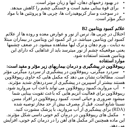
• در بهبود زخمهای دهان، لبها و زبان موثر است.
• برای قوة بینایی مفید است و خستگی چشم را کاهش میدهد.
• در سوخت و ساز کربوهیدرات ها، چربی ها و پروتئین ها با مواد
دیگر مؤثر است.
علائم کمبود ویتامین B2
اختلال در چربی ها، ترس از نور و عوارض معده و روده ها از علائم
کمبود این ویتامین میباشد. در اثر کمبود این ویتامین در بیماران مبتلا
به دیابت ، ورم دهان و ترک لبها مشاهده میشود. در ضعف چشمها
یعنی موقعیکه چشم از نور میترسد باید از غذاهایی که دارای این
ویتامین هستند استفاده شود.
موارد استفاده
ریبوفلاوین در پیشگیری و درمان بیماریهای زیر مؤثر و مفید است:
• سردرد میگرنی، ریبوفلاوین در پیشگیری از سردرد میگرنی مؤثر
است. مطالعات نشان می دهد که مکمل هایی که حاوی ریبوفلاوین
هستند بیشتر از آسپیرین در پیشگیری از سردردهای شدید مؤثرند.
• آب مروارید،کمبود ریبوفلاوین می تواند باعث آب مروارید شود.
ریبوفلاوین برای فعالیت آنزیم هایی که باعث تقویت بینایی شما
میشود ضروری و حیاتی است. کمبود ریبوفلاوین در افراد مسن
نسبتاً شایع است. قبل از مصرف بیش از حد مجاز توصیه شده
(RDA) برای پیشگیری از آب مروارید، با پزشک مشورت کنید.
• مکمل های ریبوفلاوین در درمان کم خونی داسی شکل مؤثرند.
این ماده همچنین اثر مکمل های آهن را در درمان کم خونی، افزایش
می دهد.