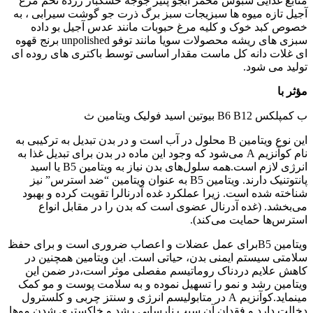
منابع غذایی سبوس مخمر ابجو پنیر جوجه خشکبار زرده تخم مرغ
آجیل تازه میوه ها سبزیجات سبز برگ ذرت جو گوشت سیرابی ، به
خصوص کبد خوک و کلیه مرغ حبوبات مانند عدس آجیل بو داده
سبزی های ریشه محصولات سویا مانند توفو unpolished برنج قهوه
ای غلات دانه کل ماست مقدار اساسی توسط باکتری های روده ای
تولید می شود.
مؤثر با
ب کمپلکس B6 B12 بیوتین اسید فولیک ویتامین ث
این نوع ویتامین B محلول در آب است و در بدن تبدیل به ترکیبی به
نام کوآنزیم A می‌شود که وجود این ماده در بدن برای تبدیل غذا به
انرژی لازم است.همه سلول‌های بدن نیاز به ویتامین B5 یا اسید
پانتوتنیک دارند. ویتامین B5 به عنوان ویتامین “ضد استرس” نیز
شناخته شده است. زیرا عملکرد غده آدرنالرا تقویت کرده و بهبود
می‌بخشد. (غده آدرنال عضوی است که بدن را در مقابل انواع
استرس‌ها حمایت می‌کند).
ویتامین B5برای عمل عضلات و اعصاب ضروری است و برای حفظ
سلامتی سیستم ایمنی بدن، حیاتی است. این ویتامین همچنین در
کاهش علایم دردناک روماتیسم مفصلی موثر است،در ضمن این
ویتامین رشد و نمو را تسهیل نموده و به سلامت پوست و مو کمک
مینماید.کوآنزیم A در متابولیسم انرژی و سنتز چربی و کلسترول
دخالت دارد و فقدان آن سبب نارسایی رشد و خاکستری شدن موها