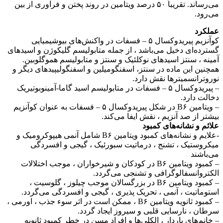
می‌رساند. تقریباً ۵۰ درصد ویتامین در روند پختن و فرآوری از بین
می‌رود.
عملکرد
کوآنزیم پیریدوکسال ۵ – فسفات در واکنش‌های بیوشیمیایی
گسترده‌ای دخیل می‌باشد ، از جمله متابولیسم گلیکوژن و اسیدهای
آمینه ، سنتز اسیدهای نوکلئیک و سنتز و متابولیسم هموگلوبین.
همچنین این ماده در سنتز، اسفنگومیلین و اسفنگولیپیدهای دیگر و
نوروترانسمیترها نقش دارد.
– پیریدوکسال ۵ – فسفات در متابولیسم اسید گاما-آمینوبوتیریک
دخالت دارد.
– ویتامین B۶ در شکل پیریدوکسال ۵ – فسفات به عنوان کوآنزیم
بیشتر از صد آنزیم ، نقش ایفا می‌کند.
علائم و نشانه‌های کمبود
-علایم و نشانه‌های کمبود ویتامین B۶ شامل آنمی هیپوکرومیک و
میکروستیک ، تشنج ، درماتیت سبورئیک ، گیجی و افسردگی
می‌باشند
– کمبود ویتامین B۶ در کودکان و شیرخواران ، موجب اختلالات
الکتروانسفالوگرافی و تشنجی می‌گردد.
– کمبود ویتامین B۶ در بزرگسالان موجب چیلوز ، گلوسیت ،
استوماتیت ، آنمی ، تحریک پذیری ، گیجی و افسردگی می‌گردد.
– کمبود ثانویه ویتامین B۶ ، ممکن است در اثر سوء جذب ، اورمی ،
سرطان ، نارسایی قلبی و سیروز ایجاد گردد.
– خانم‌های باردار ، الکلی‌ها و افراد مسن در خطر کمبود ثانویه