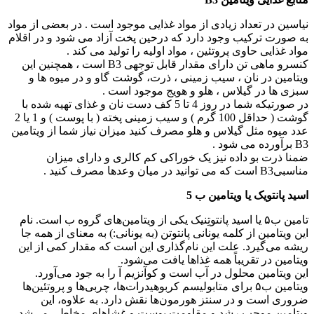
نیاسین در تعداد زیادی از مواد غذایی موجود است . در بعضی از مواد
به صورت ترکیب وجود دارد که درحین پخت آزاد می شود و در اقلام
مواد غذایی حاوی پروتئین ، مواد اولیه را تولید می کند .
کنسرو ماهی تن دارای مقدار قابل توجهی B3 است ، همچنین این
ویتامین در نان ، سیب زمینی ، ذرت، گوشت گاو و در میوه ها و
سبزی ها در گیلاس ، هلو و هویج موجود است .
در صورتیکه شما در روز 4 تا 5 کف دست نان و غذای تهیه شده با
گوشت ( حداقل 100 گرم ) و سیب زمینی پخته ( با پوست ) و 1 یا 2
عدد میوه مثل گیلاس و هلو مصرف کنید میزان نیاز شما از ویتامین
B3 برآورده می شود .
ضمنا ذرت بو داده نیز یک خوراکی کم کالری و دارای میزان
مناسبیB3 است که می توانید در میان وعدها مصرف کنید .
اسید پانتویک یا ویتامین ب 5
تامین ب۵ یا اسید پانتوتِنیک یکی از ویتامین‌های گروه ب است. نام
این ویتامین از کلمه یونانی پانتوتن (به یونانی:) به معنای از همه جا
ریشه می‌گیرد. علت این نام‌گذاری این است که مقدار کمی از این
ویتامین در تقریباً همه غذاها یافت می‌شود.
این ویتامین محلول در آب است و کوآنزیم آ را به جود می‌آورد.
ویتامین ب۵ برای متابولیسم کربوهیدرات‌ها، چربی‌ها و پروتئین‌ها
ضروری است و در سنتز هورمون‌ها نقش دارد. به علاوه، این
ویتامین موجب رشد و مقاومت پوست و ‌غشاهای مخاطی می‌شد.