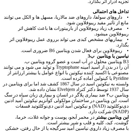
تجزیه ادرار اثر بگذارد.
تداخل های احتمالی
• داروهای سولفا، داروهای ضد مالاریا، مسهل ها و الکل می توانند
مانع از تأثیر مفید ریبوفلاوین شود.
• مصرف زیاد ریبوفلاوین از باربیتورات ها باعث کاهش اثر
ریبوفلاوین میشود.
• بیماریهای مشخص کبدی می تواند برروی عمل ریبوفلاوین اثر
بگذارد.
• ریبوفلاوین برای فعال شدن ویتامین B6 ضروری است.
نیاسین یا ویتامین ب3
B3 ویتامین محلول در آب است و عضو گروه ویتامین ب.
آن را در بدن از اسید آمینه Tryptophane و تولید می شود و می توانند
مصنوعی با اکسید کننده نیکوتین با انواع عوامل یا بیشتر ارزانتر از
Pyridine یا کینولین آماده کرده است.
وابسته به نیکوتین اسید در سال 1867 کشف شد اما برای ویتامین در
سال 1937 توسط دکتر کنراد Elvehjem نشان داده شد.
ویتامین ب۳ ضد بیماری پلاگر در انسان و بیماری زبان سیاه در سگ
است. این ویتامین در ساختمان مولکولی کوآنزیم نیکوتین آمید آدنین
دی‌نوکلئوتید (NAD) و نیکوتین آمید آدنین دی‌نوکلئوتید فسفات
(NADP) شرکت دارد.
این ویتامین بیشتر
در مخمر آبجو، پوست و جوانه غلات، خرما،
گوشت، کبد، کلیه و قلب و شیر بیشتر است.
با مصرف زیاد داروی نیاسین آمید سرگیجه یا از حال رفتن، خشکی