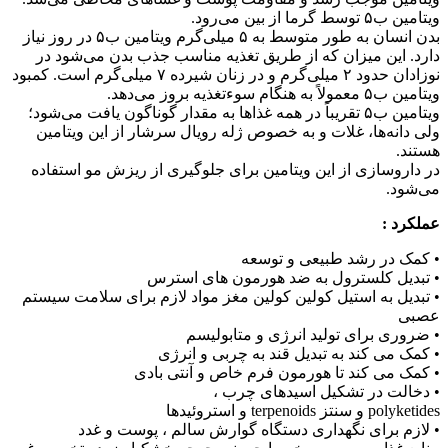
ویتامین ب۵ توسط گرما از بین می‌رود.
بدن انسان به طور متوسط به ۵ میلی‌گرم ویتامین ب۵ در روز نیاز
دارد. این میزان که از طریق تغذیه مناسب جذب بدن می‌شود در
نوزادان حدود ۲ میلی‌گرم و در زنان شیرده ۷ میلی‌گرم است. کمبود
ویتامین ب۵ معمولاً به هنگام سوءتغذیه بروز می‌دهد.
ویتامین ب۵ تقریباً در همه غذاها به مقدار گوناگون یافت می‌شود؛
ولی دانه‌ها، غلات و به خصوص ژله رویال سرشار از این ویتامین
هستند.
در داروسازی از این ویتامین برای جلوگیری از ریزش مو استفاده
می‌شود.
عملکرد :
• کمک در رشد طبیعی و توسعه
• تبدیل کلسترول به ضد هورمون های استرس
• تبدیل به استیل کولین کولین مغز مواد لازم برای سلامت سیستم
عصبی
• ضروری برای تولید انرژی و متابولیسم
• کمک می کند به تبدیل قند به چربی و انرژی
• کمک می کند تا هورمون فرم خاص و آنتی بادی
• دخالت در تشکیل اسیدهای چرب ،
polyketides و سنتز terpenoids و استروئیدها
• لازم برای نگهداری دستگاه گوارش سالم ، پوست و غدد