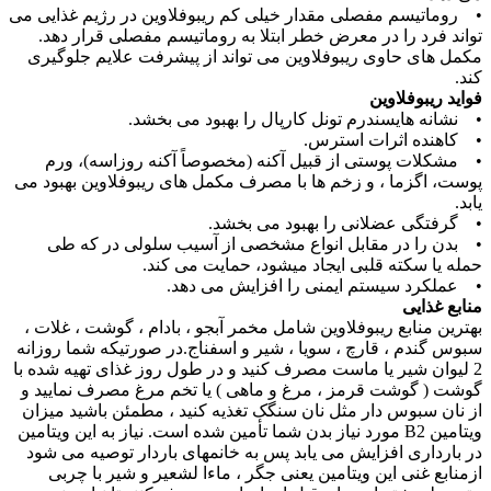
• روماتیسم مفصلی مقدار خیلی کم ریبوفلاوین در رژیم غذایی می
تواند فرد را در معرض خطر ابتلا به روماتیسم مفصلی قرار دهد.
مکمل های حاوی ریبوفلاوین می تواند از پیشرفت علایم جلوگیری
کند.
فواید ریبوفلاوین
• نشانه هایسندرم تونل کارپال را بهبود می بخشد.
• کاهنده اثرات استرس.
• مشکلات پوستی از قبیل آکنه (مخصوصاً آکنه روزاسه)، ورم
پوست، اگزما ، و زخم ها با مصرف مکمل های ریبوفلاوین بهبود می
یابد.
• گرفتگی عضلانی را بهبود می بخشد.
• بدن را در مقابل انواع مشخصی از آسیب سلولی در که طی
حمله یا سکته قلبی ایجاد میشود، حمایت می کند.
• عملکرد سیستم ایمنی را افزایش می دهد.
منابع غذایی
بهترین منابع ریبوفلاوین شامل مخمر آبجو ، بادام ، گوشت ، غلات ،
سبوس گندم ، قارچ ، سویا ، شیر و اسفناج.در صورتیکه شما روزانه
2 لیوان شیر یا ماست مصرف کنید و در طول روز غذای تهیه شده با
گوشت ( گوشت قرمز ، مرغ و ماهی ) یا تخم مرغ مصرف نمایید و
از نان سبوس دار مثل نان سنگک تغذیه کنید ، مطمئن باشید میزان
ویتامین B2 مورد نیاز بدن شما تأمین شده است. نیاز به این ویتامین
در بارداری افزایش می یابد پس به خانمهای باردار توصیه می شود
ازمنابع غنی این ویتامین یعنی جگر ، ماءا لشعیر و شیر با چربی