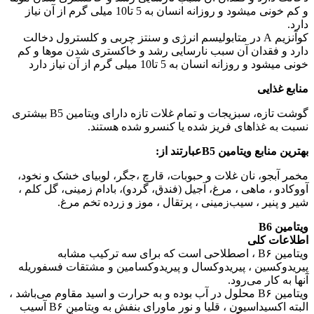
و کم خونی میشود و روزانه انسان به 5 تا10 میلی گرم از آن نیاز
دارد.
کوآنزیم A در متابولیسم انرژی و سنتز چربی و کلسترول دخالت
دارد و فقدان آن سبب نارسایی رشد و خاکستری شدن موها و کم
خونی میشود و روزانه انسان به 5 تا10 میلی گرم از آن نیاز دارد
منابع غذایی
گوشت تازه، سبزیجات و تمام غلات تازه دارای ویتامین B5 بیشتری
نسبت به غذاهای فریز شده یا کنسرو شده هستند.
بهترین منابع ویتامین B5عبارتند از:
مخمر آبجو، نان غلات و حبوبات، قارچ ،جگر، لوبیای خشک و نخود،
آووکادو ، ماهی ، مرغ، آجیل (فندق، گردو)، بادام زمینی، گل کلم ،
شیر و پنیر ، سیب‌زمینی ، پرتقال ، موز و زرده تخم مرغ.
ویتامین B6
اطلاعات کلی
ویتامین B۶ ، اصطلاحی است که برای سه ترکیب مشابه
پیریدوکسین ، پیریدوکسال و پیریدوکسامین و مشتقات فسفوریله
آنها به کار می‌رود.
ویتامین B۶ محلول در آب بوده و به حرارت و اسید مقاوم می‌باشد ،
البته اکسیداسیون ، قلیا و نور ماورای بنفش به ویتامین B۶ آسیب