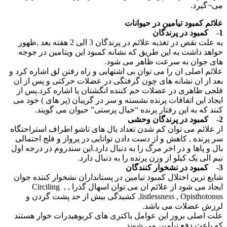
می¬گیرد.
علائم کمبود تیامین در حیوانات
1- کمبود در پرندگان
به علت نقص در تغذیه علائم در پرندگان 3 الی 2 هفته بعد ,ظهور
خواهد داشت به این طریق که نشانه کمبود این ویتامین در جوجه
های جوان به سرعت ظاهر می شود.
علائم اصلی ان را می توان بی اشتهایی و راه رفتن لق اشاره کرد و
بعد از ان نشانه های چون گرفتگی در عضلات حرکتی و پس از ان
فلجی ظاهری در عضلات خم کننده انگشتان پا اشاره کرد.پس از
ایجاد این اتفاقات پرنده نشسته و سر در گریبان (پر های ) خود می
کنند که به این رفتار پرنده “خیال پرستی” حیوان می گویند.
2- کمبود در پرندگان وحشی
از علائم می توان کم شدن تعداد بال های تاشو اطراف استراحتگاه
سر پرنده , کاهش و از دست دادن توانایی در پرواز و فلج احتمالی
بال و پاها و در اخر مرگ را به دنبال دارد.این سندروم در درجه اول
نیم الی یک کیلو از وزن پرنده را به دنبال دارد.
3- کمبود در نشخوار کنندگان
شایع ترین اختلال کمبود تیامین در پستانداران نشخوار کننده جوان
ایجاد می شود از علائم ان می توان اسهال گذرا , Circiling ,
listlessness , Opisthotonus, کشیدگی بیش از حد پشت گردن و
لرزش عضلات می باشد.
علت اصلی بروز این عوامل باکتری های کربوهیدرات خوار هستند
که باعث دفع تیامین می شوند .