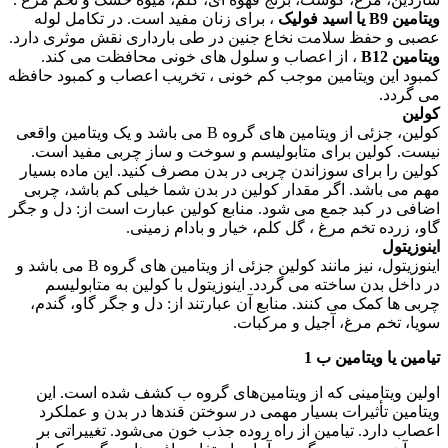
ویتامین B9 یا اسید فولیک
، برای زنان مفید است. در تکامل لوله
عصبی و حفظ سلامت نخاع جنین در طی بارداری نقش موثری دارد.
ویتامین B12
، از اعصاب و سلول های خونی محافظت می کند.
کمبود این ویتامین موجب کم خونی ، تخریب اعصاب و کمبود حافظه
می گردد.
کولین
کولین، جزئی از ویتامین های گروه B می باشد و یک ویتامین واقعی
نیست. کولین برای متابولیسم و سوخت و ساز چربی مفید است.
کولین را برای سوزاندن چربی در بدن مصرف کنید. این ماده بسیار
مهم می باشد. اگر مقدار کولین در بدن شما خیلی کم باشد، چربی
اضافی در کبد جمع می شود. منابع کولین عبارت است از: دل و جگر
گاو، زرده تخم مرغ ، گل کلم، خیار و بادام زمینی.
اینوزیتول
اینوزیتول، نیز مانند کولین جزئی از ویتامین های گروه B می باشد و
در داخل بدن ساخته می گردد. اینوزیتول با کولین به متابولیسم
چربی ها کمک می کنند. منابع آن عبارتند از: دل و جگر گاو، گندم،
سویا، تخم مرغ، آجیل و مرکبات.
تیامین یا ویتامین ب 1
اولین ویتامینی که از ویتامین‌های گروه ب کشف شده است. این
ویتامین تأثیرات بسیار مهمی در سوختن قندها در بدن و عملکرد
اعصاب دارد. تیامین از راه روده جذب خون می‌شود. تغییراتی بر