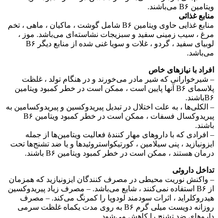
ویتامین B۶ می‌باشند.
منابع غذائی
منابع غذایی حاوی ویتامین B۶ شامل گوشت ، ماکیان ، ماهی ، تخم
مرغ ، سیب زمینی سفید و سبزیجات نشاسته‌ای می‌باشد. موز ،
لوبیای سفید ، گردو ، غلات و سویا غنی شده از منابع دیگر B۶
می‌باشد.
افراد با نیاز‌های خاص
– شیرخوارانی که شیر مادر می‌خورند و در هنگام تولد ، غلظت
پلاسمای B۶ آنها پایین است ، ممکن است در خطر کمبود ویتامین
B۶باشند.
– الکلی‌ها ، به علت اختلال در تبدیل پیریدوکسین و پیریدوکسامین به
پیریدوکسال فسفات ، ممکن است در خطر کمبود ویتامین B۶
باشند.
– افرادی که با داروهای مهار کنندهٔ فعالیت ویتامین‌ها از جمله
ایزونیازید ، پنی سیلامین ، کورتیکواستروئیدها و یا ضد تشنج‌ها تحت
درمان هستند ، ممکن است در خطر کمبود ویتامین B۶ باشند.
تداخل داروئی
– واکنش نوریت محیطی در مصرف کنندگان ایزونیازید که همزمان
از B۶ استفاده نمی‌کنند ، شایع می‌باشد. – مصرف زیاد پیریدوکسین
هیدروکلراید ، اثرات سودمند لودوپا را کمرنگ می‌کند. – مصرف
روزانه دویست میلی گرم B۶ به روی مدت یکماه غلظت سرمی
داروهای ضد تشنج را کاهش می‌شود.