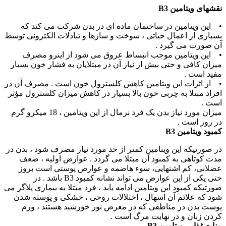
نقشهای ویتامین B3
• این ویتامین در ساختمان ماده ای در بدن شرکت می کند که
بسیاری از اعمال حیاتی ، سوخت و سازها و تبادلات الکترونی توسط
آن صورت می گیرد .
• این ویتامین موجب انبساط عروق می شود از اینرو مصرف
میزان کافی و حتی بیش از نیاز آن در مبتلایان به فشار خون بسیار
مفید است .
• از اثرات این ویتامین کاهش کلسترول خون است . مصرف آن در
افراد مبتلا به چربی خون بالا بسیار در کاهش میزان کلسترول مؤثر
است .
میزان مورد نیاز بدن یک فرد نرمال از این ویتامین ، 18 میکرو گرم
در روز است .
کمبود ویتامین B3
در صورتیکه این ویتامین کمتر از حد مورد نیاز مصرف شود ، بدن در
مدت کوتاهی به کمبود آن مبتلا می گردد . عوارض اولیه ، ضعف
عضلانی، کم اشتهایی، سوء هاضمه و عوارض پوستی است بروز
حتی یکی از این عوارض می تواند نشانه کمبود B3 باشد . در
صورتیکه کمبود این ویتامین ادامه یابد ، فرد مبتلا به بیماری پلاگر می
شود که علائم آن اسهال ، اختلالات روحی ، خشکی و پوسته شدن
پوست بدن در مناطقی که در معرض نور خورشید هستند ، ورم
کردن زبان و در نهایت مرگ است .
منابع غذایی ویتامین B3