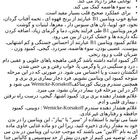
• توانایی مغز را زیاد می کند.
• به سوء هاضمه کمک می کند.
• برای عملکرد صحیح قلب بسیار مفید است.
منابع خوب ویتامین B1 عبارتند از برنج قهوه ای ، تخمه آفتاب گردان،
نخود، جو، لوبیا، نان های سبوس دار ، مغزها، لبنیات و گوشت
قرمز.ویتامین B1 طی فرایند پختن، دما و گرمای زیاد، اضافه کردن
نگه دارنده ها و خشک کردن از بین می رود.
علائم کمبود ویتامین B1 عبارتند از احساس خستگی و کم اشتهایی،
یبوست، عصبی بودن، سوء هاضمه، سردرد، گیجی، کمبود وزن ،
ضربان قلب و زود رنجی.
اگر کمبود ادامه داشته باشد گرفتی ماهیچه پاهای جلویی و عقبی دام
، درد و سنگینی در پا وگرمی پا، خواب رفتن و بی حس شدن
انگشتان دست و پا احساس می شود. در صورتی که در این مرحله
متوجه کمبود این ویتامین نشویم، فرد دچار بیماری بری بری و
همچنین سندرم ورنیک کورساکفWernicke-Korsakoff می شود و
اگر در این مرحله فرد بیمار درمان نشود، می میرد.
علائم هشدار دهنده بری بری: کمبود اشتها، گیجی، درست راه نرفتن
، بیماری قلبی و ادم.
علائم هشدار دهنده سندرم Wernicke-Korsakoff : دوبینی، کمبود
حافظه و رفتارهای غیرعادی.
شما می توانید با استفاده از “سیر” یا “پیاز”، این ویتامین را در بدن
خود به مقدار زیادی ذخیره کنید، زیرا این دو ماده غذایی حاوی ماده
ای به نام “آلانین” می باشند که موجب جذب این ویتامین در بدن می
گردد. توصیه می کنیم از خوردن بیش از حد سوسیس و کالباس جدا