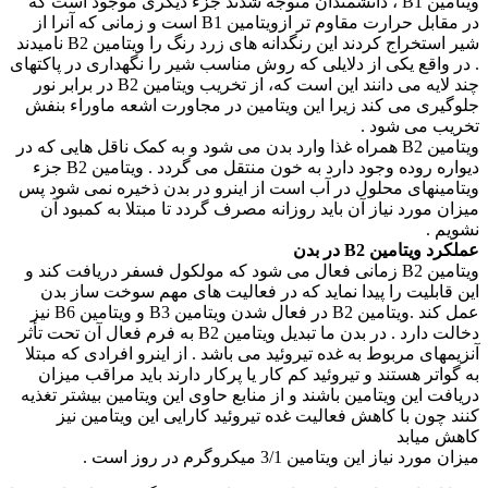
ویتامین B1 ، دانشمندان متوجه شدند جزء دیگری موجود است که
در مقابل حرارت مقاوم تر ازویتامین B1 است و زمانی که آنرا از
شیر استخراج کردند این رنگدانه های زرد رنگ را ویتامین B2 نامیدند
. در واقع یکی از دلایلی که روش مناسب شیر را نگهداری در پاکتهای
چند لایه می دانند این است که، از تخریب ویتامین B2 در برابر نور
جلوگیری می کند زیرا این ویتامین در مجاورت اشعه ماوراء بنفش
تخریب می شود .
ویتامین B2 همراه غذا وارد بدن می شود و به کمک ناقل هایی که در
دیواره روده وجود دارد به خون منتقل می گردد . ویتامین B2 جزء
ویتامینهای محلول در آب است از اینرو در بدن ذخیره نمی شود پس
میزان مورد نیاز آن باید روزانه مصرف گردد تا مبتلا به کمبود آن
نشویم .
عملکرد ویتامین B2 در بدن
ویتامین B2 زمانی فعال می شود که مولکول فسفر دریافت کند و
این قابلیت را پیدا نماید که در فعالیت های مهم سوخت ساز بدن
عمل کند .ویتامین B2 در فعال شدن ویتامین B3 و ویتامین B6 نیز
دخالت دارد . در بدن ما تبدیل ویتامین B2 به فرم فعال آن تحت تأثر
آنزیمهای مربوط به غده تیروئید می باشد . از اینرو افرادی که مبتلا
به گواتر هستند و تیروئید کم کار یا پرکار دارند باید مراقب میزان
دریافت این ویتامین باشند و از منابع حاوی این ویتامین بیشتر تغذیه
کنند چون با کاهش فعالیت غده تیروئید کارایی این ویتامین نیز
کاهش میابد
میزان مورد نیاز این ویتامین 3/1 میکروگرم در روز است .