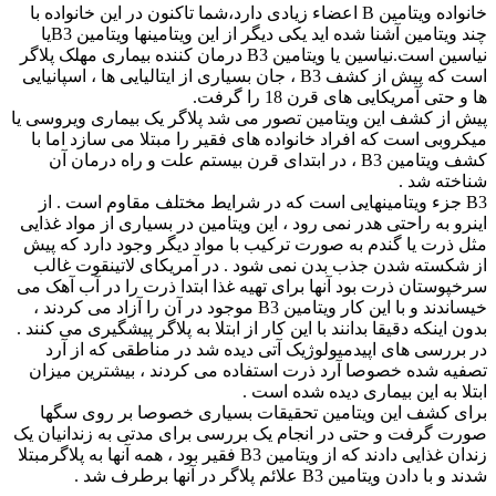
خانواده ویتامین B اعضاء زیادی دارد،شما تاکنون در این خانواده با
چند ویتامین آشنا شده اید یکی دیگر از این ویتامینها ویتامین B3یا
نیاسین است.نیاسین یا ویتامین B3 درمان کننده بیماری مهلک پلاگر
است که پیش از کشف B3 ، جان بسیاری از ایتالیایی ها ، اسپانیایی
ها و حتی آمریکایی های قرن 18 را گرفت.
پیش از کشف این ویتامین تصور می شد پلاگر یک بیماری ویروسی یا
میکروبی است که افراد خانواده های فقیر را مبتلا می سازد اما با
کشف ویتامین B3 ، در ابتدای قرن بیستم علت و راه درمان آن
شناخته شد .
B3 جزء ویتامینهایی است که در شرایط مختلف مقاوم است . از
اینرو به راحتی هدر نمی رود ، این ویتامین در بسیاری از مواد غذایی
مثل ذرت یا گندم به صورت ترکیب با مواد دیگر وجود دارد که پیش
از شکسته شدن جذب بدن نمی شود . در آمریکای لاتینقوت غالب
سرخپوستان ذرت بود آنها برای تهیه غذا ابتدا ذرت را در آب آهک می
خیساندند و با این کار ویتامین B3 موجود در آن را آزاد می کردند ،
بدون اینکه دقیقا بدانند با این کار از ابتلا به پلاگر پیشگیری می کنند .
در بررسی های اپیدمیولوژیک آتی دیده شد در مناطقی که از آرد
تصفیه شده خصوصا آرد ذرت استفاده می کردند ، بیشترین میزان
ابتلا به این بیماری دیده شده است .
برای کشف این ویتامین تحقیقات بسیاری خصوصا بر روی سگها
صورت گرفت و حتی در انجام یک بررسی برای مدتی به زندانیان یک
زندان غذایی دادند که از ویتامین B3 فقیر بود ، همه آنها به پلاگرمبتلا
شدند و با دادن ویتامین B3 علائم پلاگر در آنها برطرف شد .