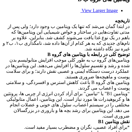
View Larger Image
تاريخچه
در ابتدا گمان می‌شد که تنها یک ویتامین ب وجود دارد؛ ولی پس از
مدتی تفاوت‌هایی در ساختار و خواص شیمیایی این ویتامین‌ها که
باهم در یک نوع غذا یافت می‌شوند کشف شد. بنابراین، علاوه بر
نام‌های جدیدی که به هر کدام از آن‌ها داده شد، نامگذاری ب۱، ب۲ و
غیره نیز نگاه داشته شد.
توضیح کلی در رابطه با ویتامین های گروه B
ویتامین‌های گروه ب به طور کلی موجب افزایش متابولیسم بدن
شده و رشد و تقسیم سلول‌ها را افزایش می‌دهند. این ویتامین‌ها در
عملکرد درست دستگاه ایمنی و عصبی نقش دارند؛ و برای سلامت
پوست و ماهیچه‌ها ضروری هستند.
ویتامین های گروه B باعث کاهش استرس و افسردگی، و سلامتی
پوست و اعصاب می گردند.
“ویتامین B1” یا “تیامین” برای آزاد کردن انرژی از چربی ها، پروتئین
ها و کربوهیدرات ها مورد نیاز است. این ویتامین، اعمال متابولیکی
مختلفی را در سیستم اعصاب، سلول های خونی و عضلات انجام
می دهد. این ویتامین برای رشد بچه ها و باروری در بزرگسالان
ضروری است.
نقش ویتامین B1
*برای افراد عصبی، نگران و مضطرب بسیار مفید است.