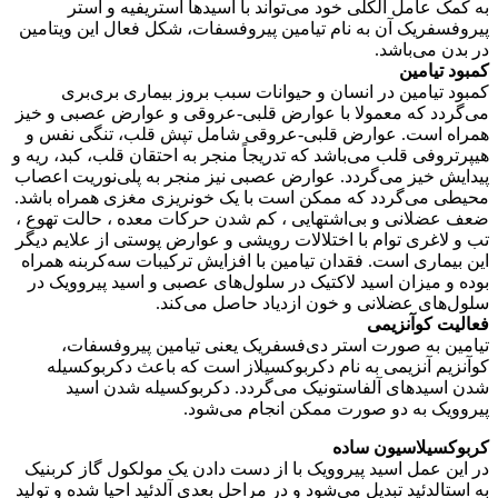
به کمک عامل الکلی خود می‌تواند با اسیدها استریفیه و استر
پیروفسفریک آن به نام تیامین پیروفسفات، شکل فعال این ویتامین
در بدن می‌باشد.
کمبود تیامین
کمبود تیامین در انسان و حیوانات سبب بروز بیماری بری‌بری
می‌گردد که معمولا با عوارض قلبی-عروقی و عوارض عصبی و خیز
همراه است. عوارض قلبی-عروقی شامل تپش قلب، تنگی نفس و
هیپرتروفی قلب می‌باشد که تدریجاً منجر به احتقان قلب، کبد، ریه و
پیدایش خیز می‌گردد. عوارض عصبی نیز منجر به پلی‌نوریت اعصاب
محیطی می‌گردد که ممکن است با یک خونریزی مغزی همراه باشد.
ضعف عضلانی و بی‌اشتهایی ، کم شدن حرکات معده ، حالت تهوع ،
تب و لاغری توام با اختلالات رویشی و عوارض پوستی از علایم دیگر
این بیماری است. فقدان تیامین با افزایش ترکیبات سه‌کربنه همراه
بوده و میزان اسید لاکتیک در سلول‌های عصبی و اسید پیروویک در
سلول‌های عضلانی و خون ازدیاد حاصل می‌کند.
فعالیت کوآنزیمی
تیامین به صورت استر دی‌فسفریک یعنی تیامین پیروفسفات،
کوآنزیم آنزیمی به نام دکربوکسیلاز است که باعث دکربوکسیله
شدن اسیدهای آلفاستونیک می‌گردد. دکربوکسیله شدن اسید
پیروویک به دو صورت ممکن انجام می‌شود.
کربوکسیلاسیون ساده
در این عمل اسید پیروویک با از دست دادن یک مولکول گاز کربنیک
به استالدئید تبدیل می‌شود و در مراحل بعدی آلدئید احیا شده و تولید