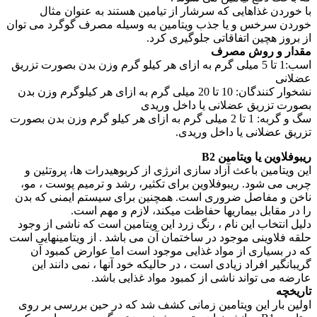
با خوردن غذاهایی که سرشار از تیامین هستند به عنوان مثال
خوردن سرخس و یا جذب ویتامین به وسیله مصرف گوگرد می توان
از بروز هچین اتفاقاتی جلوگیری کرد.
مقدار و روش مصرف
اسب:1 تا 5 میلی گرم به ازای هر کیلو گرم وزن بدن بصورت تزریق
عضلانی
نشخوار کنندگان: 10 تا 20 میلی گرم به ازای هر کیلوگرم وزن بدن
بصورت تزریق عضلانی یا داخل وریدی
سگ و گربه: 1 تا 2 میلی گرم به ازای هر کیلو گرم وزن بدن بصورت
تزریق عضلانی یا داخل وریدی.
ریبوفلاوین یا ویتامین B2
این ویتامین باعث آزاد سازی انرژی از کربوهیدرات ها، پروتئین و
چربی می شود. ریبوفلاوین برای تکثیر، رشد و ترمیم پوست ، مو،
ناخن و مفاصل ضروری است. همچنین برای سیستم ایمنی که بدن
را در مقابل بیماریها حفاظت میکند، لازم و مهم است.
دلیل انتخاب این نام ، رنگ زرد این ویتامین است که ناشی از وجود
حلقه فلاوینی موجود در ساختمان آن می باشد . از ویتامینهایی است
که در بسیاری از مواد غذایی موجود است اما عوارض کمبود آن
گریبانگیر افراد زیادی است ، در حالیکه خود آنها ، نمی دانند این
عارضه می تواند ناشی از کمبود مواد غذایی باشد.
تاریخچه
اولین بار این ویتامین زمانی کشف شد که در حین بررسی بر روی