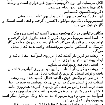
الکل می‌نماید. این نوع دکربوسیلاسیون غیر هوازی است و توسط
باکتری‌ها و مخمر آبجو انجام می‌شود.
دکربوسیلاسیون اکسیداتیو
این نوع دکربوکسیلاسیون با اکسیداسیون توام است. یعنی
اسیدپیروویک ، یک‌دوم مولکول اکسیژن گرفته و ایجاد اسید استیک و
گاز کربنیک می‌نماید.
مکانیزم تیامین در دکربوکسیلاسیون اکسیداتیو اسید پیروویک
• ابتدا اسید پیروویک بر روی کربن 2 حلقه تیازول قرار گرفته و
تولید یک جسم ناپایدار می‌کند که با از دست دادن یک مولکول گاز
کربنیک به کمپلکس تیامین پیروفسفات و استالدئید فعال تبدیل
می‌گردد.
• ریشه دو کربن‌دار آلدئید فعال بر روی لیپوآمید انتقال یافته و
ایجاد پیوند تیواستر پر انرژی به نام
• استیل دی هیدرولیپوآمید می‌نماید.
• ریشه دو کربن‌دار استات از لیپوآمید بر روی کوآنزیم A انتقال
یافته و تولید استیل کوآنزیم A استات فعال می‌کند.
• در طی دو واکنش فوق ، آلدئید فعال اکسید شده و به ریشه
استات فعال تبدیل می‌گردد، در حالی که لیپوآمید به صورت احیا
شده درمی‌آید. در این مرحله ، کوآنزیمهای گیرنده هیدروژن مانند
FAD یا فلاوپروتئینها وارد عمل شده و باعث اکسیداسیون مجدد
لیپوآمید می‌شود و دوره مزبور ادامه می‌یابد و یک مولکول دیگر اسید
پیروویک وارد عمل می‌شود.
• هیدروژنهای حاصله توسط FAD یا NAD به سیستم انتقال