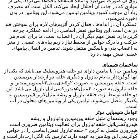
روی آن صورت می‌گیرد و آماده استفاده بافت‌ها می‌گردد. یکی از
موادی که در جذب آن اختلال ایجاد می‌کند، الکل است که مصرف
زیاد آن موجب کمبود ویتامین تیامین می‌شود. این ویتامین در بدن
ذخیره نمی‌شود.
عملکرد آن در اندام‌ها ، فعال کردن آنزیم‌های لازم برای سوختن قند
در بدن است. این ویتامین نقش اساسی در ادامه عملکرد چرخه
کربن دارد. نقش مهم دیگر آن در اعصاب است. ما برای انجام هر
حرکت و یا درک حواس از محیط نیاز داریم پیام‌های عصبی از مغز
به اعصاب بدن و بالعکس منتقل شوند، تیامین در انتقال پیامهای
عصبی نقش مهمی دارد.
ساختمان شیمیای
ویتامین ب۱ یا تیامین دارای دو حلقه هتروسیلیک می‌باشد که یکی از
آنها گوگرددار به نام تیازول و دیگری حلقه دو ازت‌دار پیریمیدین
است. حلقه پیریمیدین به صورت ۲و۵-دی‌متیل۴-آمینوپیریمیدین و
حلقه تیازول به صورت ۴متیل۵هیدروکسی‌اتیل‌تیازول می‌باشد. این
دو حلقه توسط ازت حلقه تیازول و ریشه متیل‌کربن۵پیریمیدین به
یکدیگر متصل می‌شوند. تیامین یکی از ویتامین‌های محلول در آب
است.
عوامل شیمیایی موثر
وجود ریشه‌های متیل حلقه پیریمیدین و تیازول و ریشه
هیدروکسی‌اتیل حلقه تیازول برای فعالیت ویتامین ضروری است.
هیدروژن متصل به کربن ۲ حلقه تیازول نقش اساسی را در خواص
کوآنزیمی این ویتامین به عهده دارد. تیازمین یک الکل ازت‌دار است و