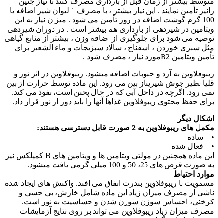
متوسط بیشتر از زمان قبل از بارداری مصرف کنند تا نیاز جنین
رانیز تأمین نمایند . این نیاز بیشتر ، با مصرف 1 لیوان شیر اضافه یا
100 گرم گوشت اضافه در روز تأمین می شود . میزان نیاز به این
ویتامین در شیردهی از بارداری هم بیشتر است . در دوران شیردهی
توصیه می شود برای جلوگیری از اضافه وزن ، بیشتر از منابع گیاهی
مثل سبزی خوردن ، اسفناج ، سالاد سبزیجات و ماء الشعیر برای
تأمین ویتامین B2مورد نیاز ، مصرف شود .
ریبوفلاوین به آرد و حبوبات اضافه میشود. ریبوفلاوین در اثر نور و
قلیا نظیر جوش شیریناز بین می رود. این ماده توسط حرارت از بین
نمی رود. اگرچه در داخل آبی که در حال پختن است، نفوذ می کند.
برای حفظ محتوی ریبوفلاوین غذاها آنها را باید دور از نور قرار داد.
اشکال دیگر
مکمل های ریبوفلاوین به 2 صورت قابل دسترسی هستند:
• ساده
• فعال شده
این ماده همچنین در مولتی ویتامین ها و ویتامین های B کمپلکس نیز
به صورت قرص های 25، 50 و 100 میلی گرمی یافت میشود.
موارد احتیاط
مسمویت با ریبوفلاوین بندرت اتفاق می افتد. واکنش های ایجاد شده
ناشی از مصرف میزان زیاد این ماده شامل خارش، بی حسی و
کرختی، احساس سوزن سوزن شدن و حساسیت به نور است.
مصرف میزان زیاد ریبوفلاوین می تواند بر روی نتایج آزمایشات