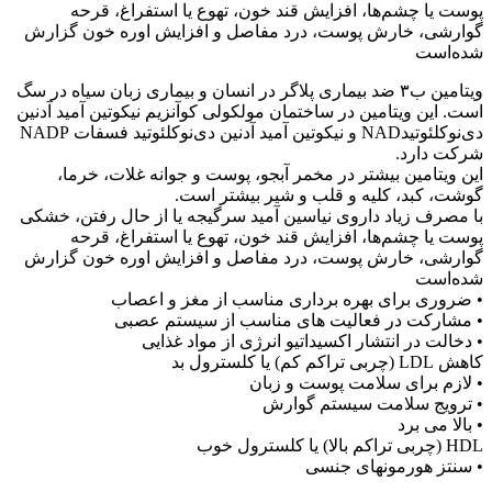
پوست یا چشم‌ها، افزایش قند خون، تهوع یا استفراغ، قرحه
گوارشی، خارش پوست، درد مفاصل و افزایش اوره خون گزارش
شده‌است
ویتامین ب۳ ضد بیماری پلاگر در انسان و بیماری زبان سیاه در سگ
است. این ویتامین در ساختمان مولکولی کوآنزیم نیکوتین آمید آدنین
دی‌نوکلئوتیدNAD و نیکوتین آمید آدنین دی‌نوکلئوتید فسفات NADP
شرکت دارد.
این ویتامین بیشتر در مخمر آبجو، پوست و جوانه غلات، خرما،
گوشت، کبد، کلیه و قلب و شیر بیشتر است.
با مصرف زیاد داروی نیاسین آمید سرگیجه یا از حال رفتن، خشکی
پوست یا چشم‌ها، افزایش قند خون، تهوع یا استفراغ، قرحه
گوارشی، خارش پوست، درد مفاصل و افزایش اوره خون گزارش
شده‌است
• ضروری برای بهره برداری مناسب از مغز و اعصاب
• مشارکت در فعالیت های مناسب از سیستم عصبی
• دخالت در انتشار اکسیداتیو انرژی از مواد غذایی
کاهش LDL (چربی تراکم کم) یا کلسترول بد
• لازم برای سلامت پوست و زبان
• ترویج سلامت سیستم گوارش
• بالا می برد
HDL (چربی تراکم بالا) یا کلسترول خوب
• سنتز هورمونهای جنسی