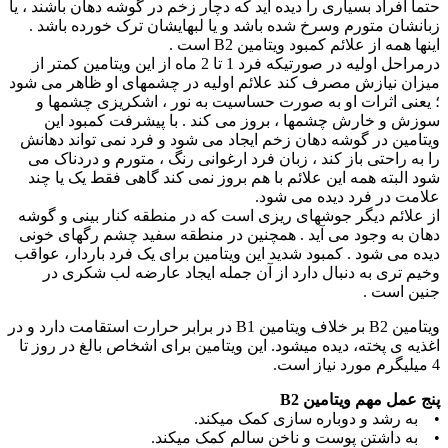
حتما افراد بسیاری را دیده اید که دچار زخم در گوشه دهان باشند ، یا
زبانشان متورم وسرخ شده باشد و یا لبهایشان ترک خورده باشد .
اینها همه از علائم کمبود ویتامین B2 است .
درمراحل اولیه در صورتیکه فرد 1 تا 2 ماه از این ویتامین کمتر از
میزان نیازش مصرف کند علائم اولیه در چشمهای او ظاهر می شود
؛ یعنی اثرات او به صورت حساسیت به نور ، اشکریزی چشمها و
سوزش و خارش چشمها ، بروز می کند . با پیشرفت کمبود این
ویتامین در گوشه دهان زخم ایجاد می شود و فرد نمی تواند دهانش
را به راحتی باز کند ، زبان فرد ارغوانی رنگ ، متورم و دردناک می
شود البته همه این علائم با هم بروز نمی کند گاهی فقط یک یا چند
علامت در فرد دیده می شود.
از علائم دیگر جوشهای ریزی است که در منطقه کنار بینی و گوشه
دهان به وجود می آید . همچنین در منطقه سفید چشم رگهای خونی
دیده می شود . کمبود شدید این ویتامین برای یک فرد باردار، عواقب
وخیم تری به دنبال دارد از آن جمله ایجاد عارضه لب شکری در
جنین است .
ویتامین B2 بر خلاف ویتامین B1 در برابر حرارت استقامت دارد و در
اغذیه ی پخته، دیده میشود. این ویتامین برای اشخاص بالغ در روز تا
4 میلیگرم مورد نیاز است.
پنج عمل مهم ویتامین B2
• به رشد و دوباره سازی کمک میکند.
• به داشتن پوست و ناخن سالم کمک میکند.