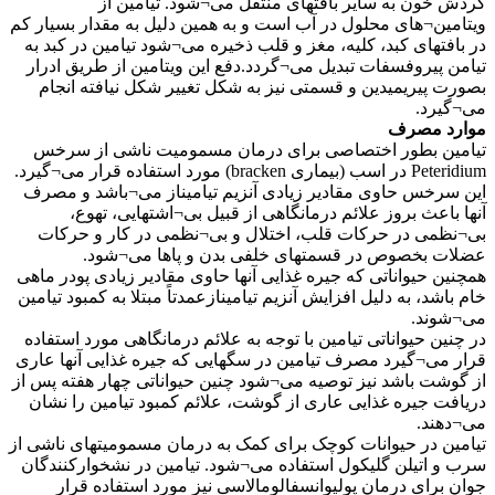
گردش خون به سایر بافتهای منتقل می¬شود. تیامین از
ویتامین¬های محلول در آب است و به همین دلیل به مقدار بسیار کم
در بافتهای کبد، کلیه، مغز و قلب ذخیره می¬شود تیامین در کبد به
تیامن پیروفسفات تبدیل می¬گردد.دفع این ویتامین از طریق ادرار
بصورت پیریمیدین و قسمتی نیز به شکل تغییر شکل نیافته انجام
می¬گیرد.
موارد مصرف
تیامین بطور اختصاصی برای درمان مسمومیت ناشی از سرخس
Peteridium در اسب (بیماری bracken) مورد استفاده قرار می¬گیرد.
این سرخس حاوی مقادیر زیادی آنزیم تیامیناز می¬باشد و مصرف
آنها باعث بروز علائم درمانگاهی از قبیل بی¬اشتهایی، تهوع،
بی¬نظمی در حرکات قلب، اختلال و بی¬نظمی در کار و حرکات
عضلات بخصوص در قسمتهای خلفی بدن و پاها می¬شود.
همچنین حیواناتی که جیره غذایی آنها حاوی مقادیر زیادی پودر ماهی
خام باشد، به دلیل افزایش آنزیم تیامینازعمدتاً مبتلا به کمبود تیامین
می¬شوند.
در چنین حیواناتی تیامین با توجه به علائم درمانگاهی مورد استفاده
قرار می¬گیرد مصرف تیامین در سگهایی که جیره غذایی آنها عاری
از گوشت باشد نیز توصیه می¬شود چنین حیواناتی چهار هفته پس از
دریافت جیره غذایی عاری از گوشت، علائم کمبود تیامین را نشان
می¬دهند.
تیامین در حیوانات کوچک برای کمک به درمان مسمومیتهای ناشی از
سرب و اتیلن گلیکول استفاده می¬شود. تیامین در نشخوارکنندگان
جوان برای درمان پولیوانسفالومالاسی نیز مورد استفاده قرار