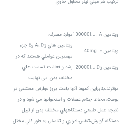
تركيب:هر ميلي ليتر محلول حاوي:
ویتامین
A
I.U.
100000
موارد مصرف:
ويتامين هاي A، D
وE جزءِ
3
ویتامین
E
mg
40
مهمترين عواملي هستند كه در
رشد و فعاليت قسمت هاي
ویتامین
D
I.U.
20000
3
مختلف بدن بي نهايت
مؤثرند،بنابراين كمبود آنها باعث بروز عوارض مختلفي در
پوست،مخاط چشم عضلات و استخوانها مي شود و در
نتيجه عمل طبيعي دستگاههاي مختلف بدن از قبيل
دستگاه گوارش،تنفس،ادراري و تناسلي به طور كلي مختل