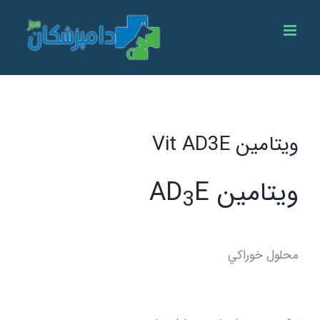
Ski
t
conten
ویتامین Vit AD3E
ويتامين AD
E
3
محلول خوراكي