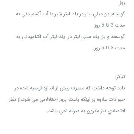
روز.
گوساله: دو ميلي ليتر در يك ليتر شير يا آب آشاميدني به
مدت 3 تا 5 روز.
گوسفند:و بز: يك ميلي ليتر در يك ليتر آب آشاميدني به
مدت 3 تا 5 روز.
تذكر:
بايد توجه داشت كه مصرف بيش از اندازه توصيه شده در
حيوانات علاوه بر اينكه باعث بروز اختلالاتي مي شود،از نظر
اقتصادي نيز مقرون به صرفه نمي باشد.