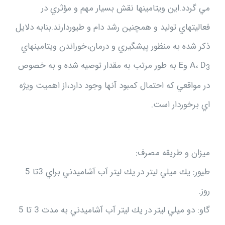
مي گردد.اين ويتامينها نقش بسيار مهم و مؤثري در
فعاليتهاي توليد و همچنين رشد دام و طيوردارند.بنابه دلايل
ذكر شده به منظور پيشگيري و درمان،خوراندن ويتامينهاي
A، D
وE به طور مرتب به مقدار توصيه شده و به خصوص
3
در مواقعي كه احتمال كمبود آنها وجود دارد،از اهميت ويژه
اي برخوردار است.
ميزان و طريقه مصرف:
طيور: يك ميلي ليتر در يك ليتر آب آشاميدني براي 3تا 5
روز.
گاو: دو ميلي ليتر در يك ليتر آب آشاميدني به مدت 3 تا 5