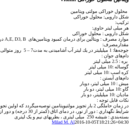
Vit A
50.000 I.U
Vit D
25.000 I.U
3
Vit E
10 mg
Vit B
2 mg
1
Vit B
2 mg
2
Vit B
5 mg
5
Vit B
1.5 mg