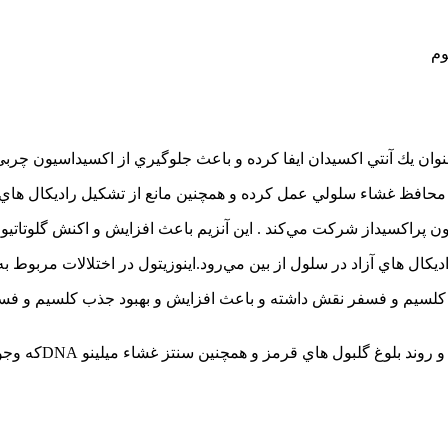
وان يك آنتي اكسيدان ايفا كرده و باعث جلوگيري از اكسيداسيون چربي
و محافظ غشاء سلولي عمل كرده و همچنين مانع از تشكيل راديكال هاي 
ون پراكسيداز شركت مي‌كند . اين آنزيم باعث افزايش و اكنش گلوتاتيون
يكال هاي آزاد در سلول از بين مي‌رود.اينوزيتول در اختلالات مربوط به
 كلسيم و فسفر نقش داشته و باعث افزايش و بهبود جذب كلسيم و فسفر 
 و روند بلوغ گلبول هاي قرمز و همچنين سنتز غشاء ميلينو
DNA
كه وجود