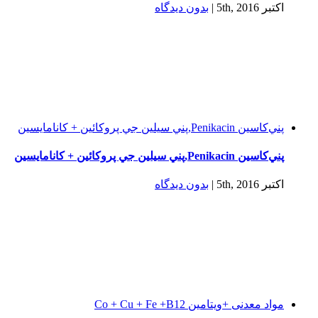
اکتبر 5th, 2016
|
بدون ديدگاه
پني‌كاسين Penikacin,پني سيلين جي پروكائين + كانامايسين
پني‌كاسين Penikacin,پني سيلين جي پروكائين + كانامايسين
اکتبر 5th, 2016
|
بدون ديدگاه
مواد معدنی +ویتامین Co + Cu + Fe +B12