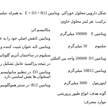
شكل دارويي:محلول خوراكي
ویتامین E + D3 + B12 به همراه سلنیوم
تركيب: هر ليتر محلول حاوي:
مكانيسم اثر:
ويتامين
E
100000 ميلي‌گرم
ويتامين
E
نقش اصلي خود را به عن
سلنيوم
50 ميلي‌گرم
ويتامين
E
به عنوان تثبيت كننده 
سنليوم در ساختمان آنزيم گلوتاتي
ويتامين
D3
200000 واحد بين المللي
در نتيجه پراكسيد عامل تشكيل راد
ويتامين
B12
10 ميلي‌گرم
ويتامين
D3
: در تنظيم متابوليسم
استخوان ها نقش اساسي دارد.
اينوزيتول
3000 ميلي‌گرم
ويتامين
B12
: در سنتز هموگلوبيم
گونه هدف: انواع طيور پرورشي.
موارد مصرف: