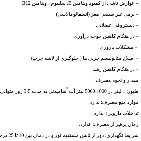
– عوارض ناشي از كمبود ويتامين
E
، سلنيوم ، ويتامين
B12
– نرمي غير طبيعي مغز (‌انسفالومالاسي)
– ديستروفي عضلاني
– در هنگام كاهش جوجه درآوري
– مشكلات باروري
– اصلاح متابوليسم چربي ها ( جلوگيري از لاشه چرب)
– در هنگام كاهش رشد
مقدار و نحوه مصرف:
طيور: 1 ليتر در 1000-5000 ليتر آب آَشاميدني به مدت 5-3 روز متوالي
موارد منع مصرف: ندارد.
تداخلات دارويي: ندارد
زمان پرهيز از مصرف: ندارد.
شرايط نگهداري: دور از تابش مستقيم نور و در دماي بين 10 تا 25 درجه سانتي گراد نگهداري شود.