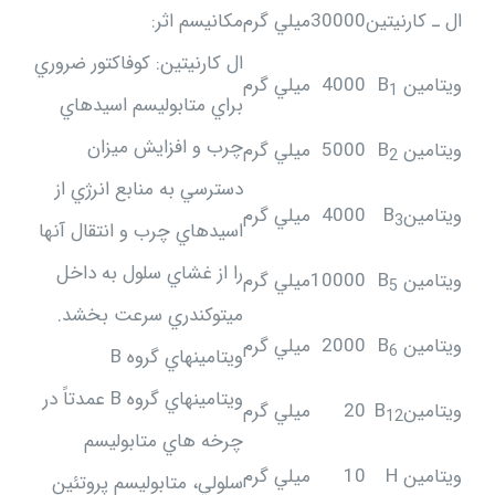
ال ـ كارنيتين
30000
ميلي گرم
مكانيسم اثر:
ال كارنيتين: كوفاكتور ضروري
ويتامين
B
4000
ميلي گرم
1
براي متابوليسم اسيدهاي
چرب و افزایش ميزان
ويتامين
B
5000
ميلي گرم
2
دسترسي به منابع انرژي از
ويتامين
B
4000
ميلي گرم
3
اسيدهاي چرب و انتقال آنها
را از غشاي سلول به داخل
ويتامين
B
10000
ميلي گرم
5
ميتوكندري سرعت بخشد.
ويتامين
B
2000
ميلي گرم
6
ويتامينهاي گروه B
ويتامينهاي گروه B عمدتاً در
ويتامين
B
20
ميلي گرم
12
چرخه هاي متابوليسم
ويتامين
H
10
ميلي گرم
سلولي، متابوليسم پروتئين