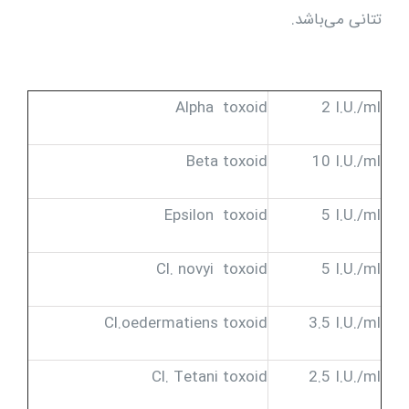
تتانی می‌باشد.
Alpha toxoid
2 I.U./ml
Beta toxoid
10 I.U./ml
Epsilon toxoid
5 I.U./ml
Cl. novyi toxoid
5 I.U./ml
Cl.oedermatiens toxoid
3.5 I.U./ml
Cl. Tetani toxoid
2.5 I.U./ml