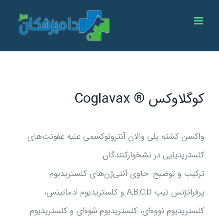
Ski
t
conten
کوگلاوکس ® Coglavax
واکسن کشته پلی والان آنتروتوکسمی علیه عفونت‌های
کلستریدیایی در نشخوارکنندگان
ترکیب و توضیح: حاوی آنتی‌ژن‌های کلستریدیوم
پرفرانژنس تیپ A,B,C,D و کلستریدیوم ادماتینس،
کلستریدیوم نووه‌ای، کلستریدیوم شوه‌ای و کلستریدیوم