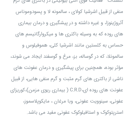
کلستات
فعالیت قوی آنتی بیوتیکی در باکتری های گرم
منفی از قبیل اشرشیا کولای ، سالمونه لا و پسودوموناس
آئروژینوزا، و غیره داشته و در پیشگیری و درمان بیماری
های روده که به وسیله باکتری ها و میکروارگانیسم های
حساس به کلستین مانند اشرشیا کلی، هموفیلوس و
سالمونلا، که در گوساله، بز، مرغ و گوسفند ایجاد می شوند،
مؤثر بوده، همچنین برای پیشگیری و درمان عفونت های
ناشی از باکتری های گرم مثبت و گرم منفی هایی، از قبیل
عفونت های روده ای،C.R.D ( بیماری ریوی مزمن)،کوریزای
عفونی، سینوویت عفونی، وبا مرغان ، مایکوپلاسموز،
استرپتوکوک و استافیلوکوک عفونی مفید می باشد.