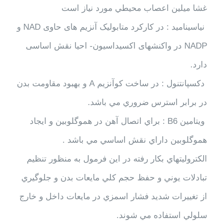
غشا ميلين اعصاب محيطي مورد نياز است
نیاسینامید : در کارکرد متابولیک آنزیم های حاوی NAD و
NADP در واکنشهای اکسیداسیون- احیا نقش اساسی
دارد.
دکسپانتنول : در ساخت كوآنزيم A و بهبود مقاومت بدن
در برابر استرس ضروري مي باشد.
ويتامين B6 : براي اتصال آهن در هموگلوبين و ايجاد
هموگلوبين داراي نقش اساسي مي باشد .
الكتروليتهاي بكار رفته در اين فرمول به منظور تنظيم
تبادلات يوني و حفظ حجم كلي مايعات بدن و جلوگيري
از تغييرات شديد فشار اسمزي در مايعات داخل و خارج
سلولي استفاده مي شوند.