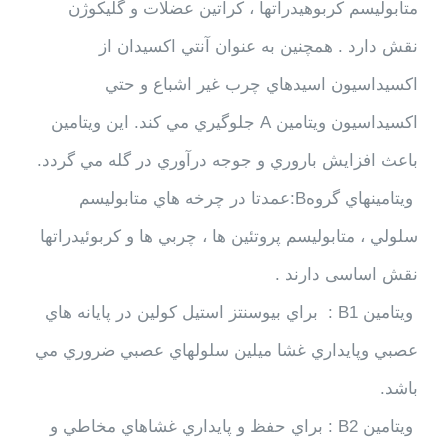
متابوليسم كربوهيدراتها ، كراتين عضلات و گليكوژن
نقش دارد . همچنين به عنوان آنتي اكسيدان از
اكسيداسيون اسيدهاي چرب غير اشباع و حتي
اكسيداسيون ويتامين A جلوگيري مي كند. اين ويتامين
باعث افزايش باروري و جوجه درآوري در گله مي گردد.
ويتامينهاي گروهB:عمدتا در چرخه هاي متابوليسم
سلولي ، متابوليسم پروتئين ها ، چربي ها و كربوئيدراتها
نقش اساسی دارند .
ويتامين B1 : براي بيوسنتز استيل كولين در پايانه هاي
عصبي وپايداري غشا ميلين سلولهاي عصبي ضروري مي
باشد.
ويتامين B2 : براي حفظ و پايداري غشاهاي مخاطي و