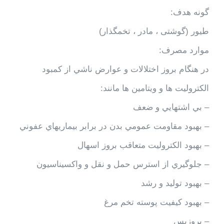
گونه هدف:
طيور (گوشتی ، مادر ، تخمگذار)
موارد مصرف:
در هنگام بروز اختلالات و عوارض ناشي از كمبود
الكتروليت ها و ويتامين ها مانند:
– بي اشتهايي و ضعف
– بهبود مقاومت عمومي بدن در برابر بيماريهاي عفوني
– بهبود الكتروليت متعاقب بروز اسهال
– جلوگيري از استرس حمل و نقل و واكسيناسيون
– بهبود توليد و رشد
– بهبود كيفيت پوسته تخم مرغ
– پروزيس