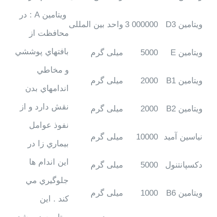
ويتامين A : در
ویتامین
D3
000000 3
واحد بین المللی
محافظت از
بافتهاي پوششي
ویتامین
E
5000
میلی گرم
و مخاطي
ویتامین
B1
2000
میلی گرم
اندامهاي بدن
نقش دارد و از
ویتامین
B2
2000
میلی گرم
نفوذ عوامل
نیاسین آمید
10000
میلی گرم
بيماري زا در
اين اندام ها
دکسپانتنول
5000
میلی گرم
جلوگيري مي
ویتامین
B6
1000
میلی گرم
كند . اين