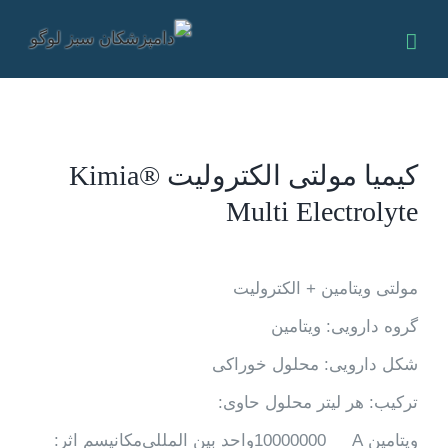
Ski
t
conten
كيميا مولتی الکترولیت ®Kimia
Multi Electrolyte
مولتی ویتامین + الکترولیت
گروه دارویی: ویتامین
شکل دارویی: محلول خوراکی
تركيب: هر لیتر محلول حاوی:
ویتامین
A
10000000
واحد بین المللی
مكانيسم اثر: