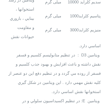
ويتامين در رشد
سدیم کلراید
10000
میلی گرم
استخوانها ،
پتاسیم کلراید
1000
میلی گرم
بينايي ، باروري
و مقاومت
منیزیم کلراید
3000
میلی گرم
حيوانات نقش
اساسي دارد.
ويتامين D3 : در تنظيم متابوليسم كلسيم و فسفر
نقش داشته و باعث افزايش و بهبود جذب كلسيم و
فسفر از روده مي گردد و در تنظيم دفع اين دو عنصر از
كليه نقش مهمي دارد . اين ويتامين در شكل گيري
استخوانها نقش اساسي دارد.
ويتامين E: در تنظيم اكسيداسيون سلولي و در