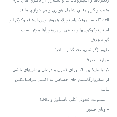
ريكتزياها و اسپيروكت ها و بسياري از باكتري هاي گرم
مثبت و گرم منفي شامل هوازي و بي هوازي مانند
E.coli ، سالمونلا، پاستورلا، هموفيلوس،استافیلوکوکها و
استرپتوکوکوسها و بعضي از پروتوزآها موثر است.
گونه هدف:
طیور (گوشتی، تخمگذار، مادر)
موارد مصرف:
كيمياسايكلين 20 براي كنترل و درمان بيماريهاي ناشي
از میکروارگانیسم های حساس به اکسی تتراسایکلین
مانند:
– سینویت عفونی،كلي باسيلوز و CRD
– وباي طيور