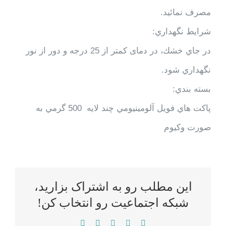
مصرف نمائید.
شرايط نگهداري:
در جاي خشك، در دمای کمتر از 25 درجه و دور از نور
نگهداري شود.
بسته بندي:
پاكت هاي فويل آلومينيومي چند لايه 500 گرمي به
صورت وكيوم
این مطلب رو به اشتراک بزارید،
شبکه اجتماعیت رو انتخاب کن!
WhatsApp
LinkedIn
Reddit
Twitter
Facebook