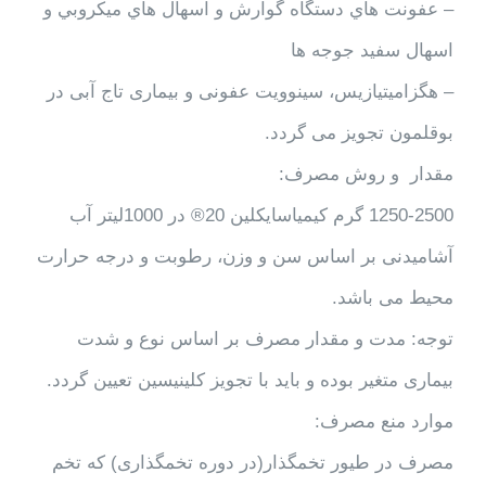
– عفونت هاي دستگاه گوارش و اسهال هاي ميكروبي و
اسهال سفید جوجه ها
– هگزامیتیازیس، سینوویت عفونی و بیماری تاج آبی در
بوقلمون تجویز می گردد.
مقدار و روش مصرف:
1250-2500 گرم کیمیاسایکلین 20® در 1000لیتر آب
آشامیدنی بر اساس سن و وزن، رطوبت و درجه حرارت
محیط می باشد.
توجه: مدت و مقدار مصرف بر اساس نوع و شدت
بیماری متغیر بوده و باید با تجویز کلینیسین تعیین گردد.
موارد منع مصرف:
مصرف در طيور تخمگذار(در دوره تخمگذاری) كه تخم