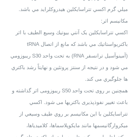
ميلي گرم اكسي تتراسايكلين هیدروکلراید مي باشد.
مكانيسم اثر:
اكسي تتراسايكلين یک آنتي بيوتيك وسيع الطيف با اثر
باكتريواستاتيك مي باشد كه مانع از اتصال tRNA
(آمينوآسيل ترانسفر RNA) به تحت واحد S30 ريبوزومي
مي شود و در نتيجه از سنتز پروتئين و نهايتاً رشد باكتري
ها جلوگيري می کند.
همچنین بر روی تحت واحد S50 ریبوزومی اثر گذاشته و
باعث تغییر نفوذپذیری باکتریها می شود. اكسي
تتراسايكلين با این مكانيسم بر روي طيف وسيعي از
ميكروارگانيسمها مانند مايكوپلاسماها، كلاميدياها،