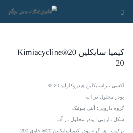
Ski
t
conten
كيميا سایکلین 20®Kimiacycline
20
اکسی تتراسایکلین هیدروکلراید 20 %
پودر محلول در آب
گروه دارویی: آنتی بیوتیک
شکل دارویی: پودر محلول در آب
تركيب : هر گرم پودر كيمياسايكلين 20® حاوي 200