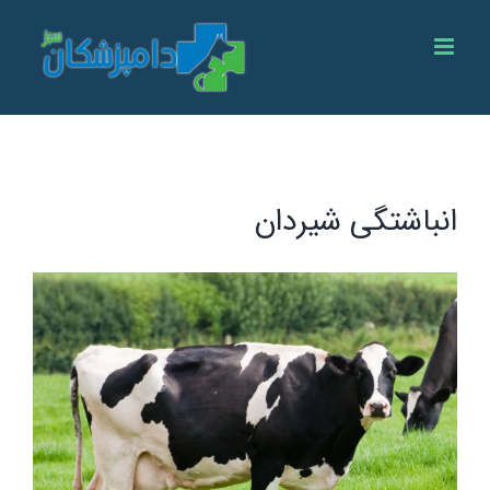
Ski
t
conten
انباشتگی شیردان
View
Larger
Image