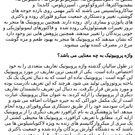
بیفیدیوباکترها، انتروکوکوس ، آسپرژیلوس، کاندیدا و
ساکارومایسیس می باشند که تاثیر مهمی روی بازده جوجه های
گوشتی، تغییر و دستکاری جمعیت میکرو فلورای روده و باکتری
های پاتوژن و بیماری زای روده دارند. همچنین پروبویتیک ها منجر به
بروز تغییرات هیستولوژیکی روده شده و فاکتورهای ایمونولوژیکی و
خونی پرندگان را تغییر میدهند. همچنین پژوهش هایی نیز وجود دارد
که نشان میدهند که پروبیوتیک ها منجر به بهبود طعم و مزه گوشت
مرغ در مصرف کننده نهایی میشوند.
واژه پروبیوتیک به چه معنایی می باشد؟
در طول سالیان گذشته واژه پروبیوتیک تعاریف متعددی را به خود
اختصاص داده است. یکی از قدیمی ترین تعاریف در مورد پروبیوتیک
این گونه است : پروبویتیک ماده ای است که به دنبال تحریک یک تک
یاخته پروتوزوایی تولید می شود. هرچند که این تعریف نادرست بوده
و مورد پذیرش قرار نگرفت. به دنبال این تعریف دانشمندان تعاریف
دیگری از پروبیوتیک را ارایه کردند. به عنوان مثال پروبویتیک عبارت
است از یک مکمل خوراکی که به جیره حیوانات اضافه می شود و
تاثیرات سودمند خود را از طریق دستکاری میکروفورای روده انجام
میدهد. اما پژوهشگری به نام کرافورد تعریف دیگری را از پروبویتیک
ارایه کرد. مطابق با تعریف کرافورد، پروبیوتیک ها محیطی کشتی از
یک سری از میکروارگانیسم های زنده به ویژه لاکتوباسیلوس ها می
باشند که به دشتگاه گوارش پرندگان وارده شده و جمعیت باکتری
های مفید و بیماری زای حیوان را تحت تاثیر قرار میدهد. سپس