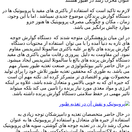
عنوان محرک رشد در طیور هستند
لازم به تاکید است که استفاده از باکتری های مفید یا پروبیوتیک ها در
دستگاه گوارش پرندگان موضوع جدیدی نمیباشد . اما با این وجود،
زمان ، مکان و چگونگی مصرف پروبویتیک ها هنوز جزو
موارد چالش برانگیز می باشد.
در این میان پژوهشگران متوجه شدند که دستگاه گوارش جوجه
های تازه به دنیا آمده را با می توان استفاده از محتویات دستگاه
گوارش پرنده های بالغ بر علیه باکتری سالمونلا اینتریدیس مقاوم
نمود. این مقاومت به دلیل پیروزی رقابت مابین باکتری های مفید
دستگاه گوارش پرنده های بالغ با سالمونلا اینتریدیس ایجاد میشود.
در حال حاضر تاثیر بیوتکنولوژی بر صنعت تغذیه طیور بسیار مهم
می باشد. به طوری که محققین تغذیه طیور تلاش خود را برای تولید
محصولات بهتر و اقتصادی تر متمرکز کرده اند. نکته مهم آن است
که جیره ای که به خوبی بالانس و متعادل شده باشد، علاوه بر اینکه
انرژی و مواد مغذی مورد نیاز پرنده را تامین می کند بلکه میتواند
تاثیر مهمی در حفظ سلامتی دستگاه گوارش پرنده داشته باشد.
در حال حاضر متخصصان تغذیه و دامپزشکان توجه زیادی به
استفاده از جیره های متعادل و استفاده از پروبیوتیک ها به عنوان
محرک رشد دارند. در تعذیه جوجه های گوشتی، سویه های پروبویتیک
متعلق به لاکتوباسیلوس ها، استرپتوکوکوس ها ، باسیلوس ها،