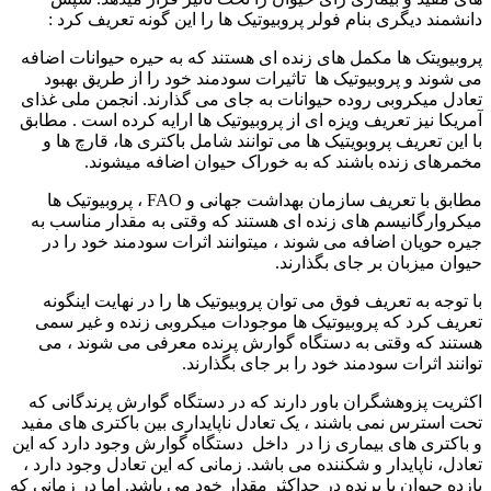
دانشمند دیگری بنام فولر پروبیوتیک ها را این گونه تعریف کرد :
پروبیویتک ها مکمل های زنده ای هستند که به حیره حیوانات اضافه
می شوند و پروبیوتیک ها تاثیرات سودمند خود را از طریق بهبود
تعادل میکروبی روده حیوانات به جای می گذارند. انجمن ملی غذای
آمریکا نیز تعریف ویزه ای از پروبیوتیک ها ارایه کرده است . مطابق
با این تعریف پروبویتیک ها می توانند شامل باکتری ها، قارچ ها و
مخمرهای زنده باشند که به خوراک حیوان اضافه میشوند.
مطابق با تعریف سازمان بهداشت جهانی و FAO ، پروبیوتیک ها
میکروارگانیسم های زنده ای هستند که وقتی به مقدار مناسب به
جیره حویان اضافه می شوند ، میتوانند اثرات سودمند خود را در
حیوان میزبان بر جای بگذارند.
با توجه به تعریف فوق می توان پروبیوتیک ها را در نهایت اینگونه
تعریف کرد که پروبیوتیک ها موجودات میکروبی زنده و غیر سمی
هستند که وقتی به دستگاه گوارش پرنده معرفی می شوند ، می
توانند اثرات سودمند خود را بر جای بگذارند.
اکثریت پزوهشگران باور دارند که در دستگاه گوارش پرندگانی که
تحت استرس نمی باشند ، یک تعادل ناپایداری بین باکتری های مفید
و باکتری های بیماری زا در داخل دستگاه گوارش وجود دارد که این
تعادل، ناپایدار و شکننده می باشد. زمانی که این تعادل وجود دارد ،
بازده حیوان یا پرنده در حداکثر مقدار خود می باشد. اما در زمانی که