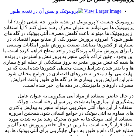
View Larger Image
پروبیوتیک چیست ؟ پروبیوتیک در تغذیه طیور چه نقشی دارند؟ آیا
پروبیوتیک ها می توانند به عنوان محرک رشد عمل کنند ؟ آیا استفاده
از پروبیوتیک ها میتواند باعث کاهش مصرف آنتی بیوتیک در گله های
طیور شود؟ امروزه پرورش طیور یکی از صنایع مهم اقتصادی در
بسیاری از کشورها میباشد. صنعت پرورش طیور امکانات وسیعی
را برای پرورش متراکم پرندگان در واحد سطح فراهم کرده است. با
این وجود ، چنین تراکم بالایی منجر به بروز تنش و استرس در پرنده
ها شده که تنش مزبور منجر به بروز مشکلاتی از جمله انواع بیماری
ها و یا بدتر شدن شرایط زیست محیطی کشورها شده است که در
نهایت می تواند منجر به ضررهای اقتصادی در جوامع مختلف شود.
بنابراین افزایش بروز بیماری ها در گله های طیور باعث افزایش
مصرف داروهای دامپزشکی در دهه های اخیر شذه لست.
در حال حاضر استفاده از مواد آنتی میکروبی به عنوان عامل
پیشگیری از بیماری ها به شدت زیر سوال رفته است . چراکه
استفاده از این مواد آنتی میکروبی میتواند منجر به پیدایش باکتری
های مقاوم به انتی بیوتیک در جوامع انسانی شود. همچنین امروزه
استفاده از آنتی بیونیک ها به عنوان محرک رشد نیز به شدت مورد
انتقاد قرار گرفته است. بنابراین در حال حاضر پرورش دهندگان و
صنایع خوراک دام و طیور به دنبال جایگزینی برای آنتی بیوتیک ها، به