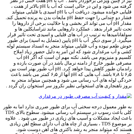
نیز از چنین ویژگی برخوردار باشد . آب با pH هفت خنثی در نظر
گرفته می شود و این در حالی است که آب با pH بالاتر از هفت ،
قلیایی خوانده میشود. دریافت آب با pH اسیدی یا قلیایی میتواند
فشار دو چندانی را جهت حفظ pH مایعات بدن به پرنده تحمیل کند.
مقدار pH آب می تواند اثر بخشی و یا حلالیت برخی از داروها را
تحت تاثیر قرار بدهد . عملکرد داروهایی مانند تتراسایکلین ها و
سولفانامیدها به ترتیب در آب های قلیایی و اسیدی تحت تاثیر قرار
میگیرد. از سوی دیگر آب با pH پایین (متمایل به اسید) برای طیور
خوش طعم نبوده و آب قلیایی میتواند منجر به انسداد سیستم لوله
کشی و آب مرغداری شود که این امر به دلیل حضور زیاد املاح
کلسیم و منیزیوم می باشد. نکته مهم آن است که اگر pH آب
مصرفی طیور خارج از دامنه نرمال باشد در آن صورت بازده و
راندمان طیور کاهش پیدا خواهد کرد. pH آب طیور بهتر است بین
۶٫۵ تا ۷٫۸ باشد. آب هایی که pH آنها از ۶٫۵ کمتر می باشد باعث
خردگی لوله های آب رسانی می شود و همچنین میتواند منجر به
بروز ناهنجاری های استخوانی نظیر نکروز سر استخوان ران گردد .
به طور معمول درجه سختی آب برای طیور ضرری ندارد اما به طور
کلی باعث رسوب در سیستم آب رسانی میشود. سطوح بالای TDS
باعث ایجاد مشکلات و آسیب های زیادی در طیور می شود . علاوه
بر موضوع TDS ، بسیاری از چاه های آب دارای سطح آهن زیادی
هستند که میتواند منجر به رشد باکتری های آهن دوست شود.