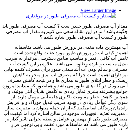
View Larger Image
مقدار آب مصرفی طیور چقدر است ؟ کیفیت آب مصرفی طیور باید
چگونه باشد؟ ما در این مقاله سعی می کنیم به مقدار آب مصرفی
طیور و کیفیت آب مصرفی طیور اشاره بکنیم ؟
آب مهمترین ماده مغذی در پرورش طیور می باشد. متاسفانه
اهمیت کیفی آب در پرورش طیور مورد غفلت واقع شده است.
تامین آب کافی ، تمیز و مناسب ضامن دسترسی مرغدار به ضریب
تبدیل مناسب و بازده مطلوب می باشد. علاوه بر این کیفیت آب
مصرفی و سالم بودن آب آشامیدنی طیور برای مصرف کننده نهایی
نیز دارای اهمیت است چرا که مصرف آب تمیز منجر به کاهش
ریسک و خطر ابتلای طیور به بیماری ها و در نتیجه کاهش مصرف
آنتی بیوتیک در گله های طیور می باشد و همانطور که میدانید امروزه
جوامع پیشرفته بشری تمایل زیادی به کاهش بقایای آنتی بیوتیک و
همچنین کاهش خطر مقاومت باکتری ها به آنتی بیوتیک دارند. از
سوی دیگر عوامل زیادی در بهبود ضریب تبدیل خوراک و و افزایش
راندمان پرندگان ایفا میکنند که از ان جمله میتوان به مدیریت سالن
، مدیریت تغذیه ، تجهیزات موجود در سالن اشاره کرد اما کیفیت آب
مصرفی طیور یکی از مهمترین عوامل و نقطه بحرانی تاثیر گذار بر
بازده طیور می باشد که متاسفانه مورد غفلت و بی توجهی قرار
گرفته است بنابراین ما در این مقاله میخواهیم در مورد کیفیت آب