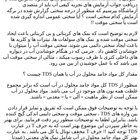
دریافت جواب آزمایش های تجزیه کیفی آب باید از متصدی
آزماشگاه بپرسیم که منظور از درجه سختی گزارش شده در برگه
آزمایش کدام سختی است ؟ آیا سختی عمومی اندازه گیری شده
است یا سختی موقت !!
لازم به توضیح است که نمک های کربناتی و بی کربناتی باعث ایجاد
سختی موقت شده و نمک های سولفات ها، نیترات ها و کلرید ها
باعث ایجاد سختی دائمی می شوند. سختی موقت آب را میتوان با
جوشاندن کاهش داد . جرمی که در هنگام جوشاندن آب در دیواره
های داخلی کتری با ظرف رسوب میکند ، مثالی از سختی موقت آب
می باشد که با عمل جوشیدن از بین می رود.
مقدار کل مواد جامد محلول در آب یا همان TDS چیست ؟
منظور از TDS کل مواد جامد محلول در آب است که برابر مجموع
غلظت همه یون های موجود در آب می باشد. مواد محلول در آب
ممکن است از نظر ماهیت « آلی » یا « معدنی » باشند.
با توجه به توضیحات فوق ممکن است که تفریق و تمایز قرار دادن
بین وازه های TDS ، سختی موقت و سختی دایمی اندکی گیچ کننده
باشد. بنابراین لطفا به توضیحات سطور زیر دقت فرمایید. برای بهتر
به خاطر سپردن این موضوع بهتر است که به حرف T در عبارت
TDS توجه کنید !! حرف T مخفف توتال یا کل می باشد . به عبارت
بهتر کل مواد جامد محلول در آب شامل نمک های معدنی (عمدتا