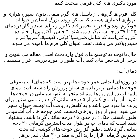
مورد باکتری های کلی فرمی صحبت کنیم
کلی فرم ها گروهی از باسیل­ های گرم منفی، بدون اسپور، هوازی و
بی­هوازی اختیاری هستند که ساکن روده بزرگ انسان و حیوانات
خونگرم بوده و قادر به تخمیر قند لاکتوز و تولید اسید و گاز در دمای
۳۵ تا ۳۷ درجه سانتی­گراد می­باشند. ۴ جنس باکتریایی از خانواده
آنتروباکتریاسه که شامل
اشریشیا کولی
،
کلبسیلا
،
آنتروباکتر
و
سیتروباکتر
می باشند
،
تحت عنوان کلی فرم ها نامیده می شوند.
حال با توجه به توضیح های فوق وارد بحث اصلی مقاله می شوین و
برخی از شاخص های کیفی آب طیور را مورد بررسی قرار میدهیم .
دمای آب :
در روزهای ابتدایی عمر جوجه ها بهتر است که دمای آب مصرفی
جوجه ها دمایی برابر با دمای سالن پرورش را داشته باشد. دمای
پایین آب در این روزها میتواند منجر به تنش سرمایی در جوجه ها
شود . آب با دمای کمتر از ۵ درجه سانتی گراد در تمامی سنین برای
پرنده ها سرد می باشد و به کاهش دریافت آب توسط حیوان منجر
می شود. پس از روز روزهای نخست عمر جوجه ها ، آب آشامیدنی
طیور بایستی خنک ( در حدود ۱۵ درجه سانتی گراد) باشد . پیشنهاد
شده است که دمای آب در طول مدت استرس گرمایی ۲۰ دجه
سانتی گراد باشد . طبق گزارش جوجه های گوشتی که تحت
استرس گرمایی قرار دارند اگر به مقدار ۳۰ میلی لیتر بر هر