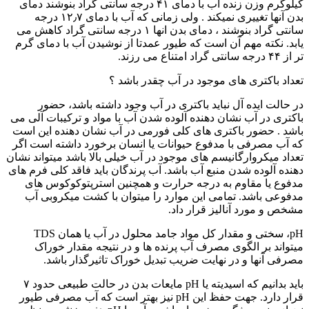
کیلوگرم وزن زنده آب با دمای ۴۱ درجه سانتی گراد بنوشند دمای
بدن آنها تغییری نمیکند . ولی زمانی که آب با دمای ۱۲٫۷ درجه
سانتی گراد بنوشند ، دمای بدن انها ۱ درجه سانتی گراد کاهش می
یابد. نکته مهم آن است که طیور عمدتا از نوشیدن آب با دمای گرم
تر از ۴۴ درجه سانتی گراد امتناع می رزند.
تعداد باکتری های موجود در آب چقدر باشد ؟
در حالت ایده آل نباید باکتری در آب وجود داشته باشد، حضور
باکتری در آب نشان دهنده آلوده شدن آب با مواد و ترکیبات آلی می
باشد . حضور باکتری های کلی فورمی در آب نشان دهنده این است
که آب مصرفی با مدفوع حیوانات یا انسان برخورد داشته است اگر
تعداد میکروارگانیسم های موجود در آب خیلی بالا باشد میتواند نشان
دهنده آلوده شدن منبع آب باشد. آب پرندگان باید فاقد کلی فرم های
مدفوع یا مقاوم به درجه حرارت و همچنین استرپتوکوکوس های
مدفوعی باشد. تمامی این موارد را میتوان با کشت میکروبی آب
مشخص و مورد آنالیز قرار داد.
pH، سختی و مقدار کل مواد جامد محلول در آب یا همان TDS
میتواند بر الگوی مصرف آب پرنده ها و در نتیجه مقدار خوراک
مصرفی آنها و در نهایت ضریب تبدیل خوراک تاثیرگذار باشد.
باید بدانیم که اسیدیته یا pH مایعات بدن در حالت طبیعی حدود ۷
قرار دارد. جهت حفظ این pH نیز بهتر است که آب مصرفی طیور