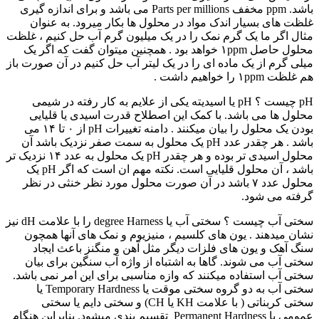
باشد. ppm مخفف Parts per millions می باشد و برای اندازه گیری
غلظت های بسیار اندک مواد در محلول ها بکار میرود. به عنوان
مثال اگر ما یک گرم نمک را در یک میلیون گرم آب حل کنیم ، غلظت
محلول حاصل ۱ppm خواهد بود . همچنین میتوان گفت که اگر یک
میلی گرم از یک ماده ای را در یک لیتر آب حل کنیم در آن صورت باز
هم غلظت ۱ppm را خواهیم داشت .
pH چیست ؟ pH یا اسیدیته یکی از علایم به کار رفته در شیمی
محلول ها می باشد. با کمک این اصطلاح قدرت اسیدی یا قلیایی
بودن یک محلول را بیان میکنند . دامنه تغییرات pH از ۰ تا ۱۴ می
باشد . هر چقدر عدد pH یک محلول به سمت صفر نزدیک باشد آن
محلول اسیدی تر بوده و هر چقدر pH یک محلول به عدد ۱۴ نزدیک تر
باشد ، آن محلول قلیایی است. نکته مهم ان است که اگر pH یک
محلول عدد ۷ باشد در آن صورت محلول مورد نظر خنثی در نظر
گرفته می شود.
سختی آب چیست ؟ سختی آب یا degree Harness را با علامت dH نیز
نشان میدهند . یون های کلسیم ، منیزیوم و نمک های آنها همچون
سنگ آهک و یون های فلزات دیگر مثل آهن و منگنز باعث ایجاد
سختی آب می شوند. گاها به اشتباه از واژه آب سنگین برای بیان
سختی آب استفاده میکنند که وازه مناسبی برای این امر نمی باشد.
سختی آب به دو گروه سختی موقت یا Temporary Hardness یا
سختی کربناتی ( با علامت KH یا CH) و سختی دایم یا سختی
عمومی یا Permanent Hardness تقسیم بندی میشود. بنابراین هنگام