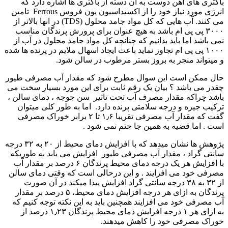
باکتری های آهن دوست به ان دسته از باکتری ها اشاره دارد که
انرژی مورد نیاز خود را از اکسیداسیون یون فروس Ferrous تامین
می کنند. آب هایی که کل مواد جامد محلول (TDS) در انها بالاتر از
۳۰۰۰ پی پی ام باشد به هیچ عنوان برای پرورش پرندگان مناسب
نمی باشد اما باید بدانیم که چنانچه کل مواد جامد محلول در آب از
۱۰۰۰ پی پی ام تجاوز نماید باعث ایجاد اسهال ملایم در پرنده ها شده
و میتواند منجر به بروز بستر مرطوب در سالن شود.
حال ممکن است این سوال مطرح شود که مقدار آب مصرفی طیور
چقدر می باشد ؟ بیان یک رقم ثابت برای این مورد بسیار سخت می
باشد چراکه مقدار مصرف آب تحت تاثیر سن جوجه ، دمای سالن ،
ترکیب جیره و درجه سلامتی پرنده دارد. اما به طور کلی میتوان
گفت که مقدار آب مصرفی تقریبا ۱٫۶ تا ۲ برابر خوراک مصرفی
است . اما قضیه به همین جا ختم نمی شود .
پژوهش ها نشان میدهد که با افزایش دمای محیط از ۲۰ به ۳۲ درجه
سانتی گراد ، مقدار آب مصرفی طیور افزایش می یابد به طوریکه
با افزایش هر یک درجه دمای محیط پرندگان ۶ درصد بر مقدار آب
مصرفی خود می افزایند . و این درحالی است که وقتی دمای سالن
از ۳۲ به ۳۸ درجه سانتی گراد افزایش پیدا میکند در آن صورت
پرندگان به ازای هر درجه افزایش دمای محیط، ۵ درصد بر مقدار
آب مصرفی خود می افزایند همچنین باید به این نکته توجه کنیم که
به ازای هر ۱ درجه افزایش دمای محیط پرندگان ۱٫۲۳ درصد از
خوراک مصرفی خود را کاهش میدهند.