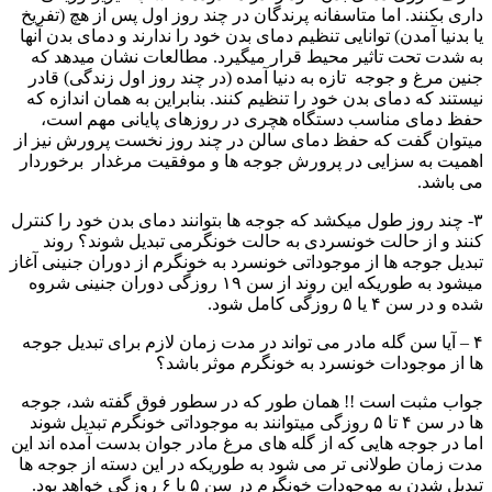
داری بکنند. اما متاسفانه پرندگان در چند روز اول پس از هچ (تفریخ
یا بدنیا آمدن) توانایی تنظیم دمای بدن خود را ندارند و دمای بدن آنها
به شدت تحت تاثیر محیط قرار میگیرد. مطالعات نشان میدهد که
جنین مرغ و جوجه تازه به دنیا آمده (در چند روز اول زندگی) قادر
نیستند که دمای بدن خود را تنظیم کنند. بنابراین به همان اندازه که
حفظ دمای مناسب دستگاه هچری در روزهای پایانی مهم است،
میتوان گفت که حفظ دمای سالن در چند روز نخست پرورش نیز از
اهمیت به سزایی در پرورش جوجه ها و موفقیت مرغدار برخوردار
می باشد.
۳- چند روز طول میکشد که جوجه ها بتوانند دمای بدن خود را کنترل
کنند و از حالت خونسردی به حالت خونگرمی تبدیل شوند؟ روند
تبدیل جوجه ها از موجوداتی خونسرد به خونگرم از دوران جنینی آغاز
میشود به طوریکه این روند از سن ۱۹ روزگی دوران جنینی شروه
شده و در سن ۴ یا ۵ روزگی کامل شود.
۴ – آیا سن گله مادر می تواند در مدت زمان لازم برای تبدیل جوجه
ها از موجودات خونسرد به خونگرم موثر باشد؟
جواب مثبت است !! همان طور که در سطور فوق گفته شد، جوجه
ها در سن ۴ تا ۵ روزگی میتوانند به موجوداتی خونگرم تبدیل شوند
اما در جوجه هایی که از گله های مرغ مادر جوان بدست آمده اند این
مدت زمان طولانی تر می شود به طوریکه در این دسته از جوجه ها
تبدیل شدن به موجودات خونگرم در سن ۵ یا ۶ روزگی خواهد بود.