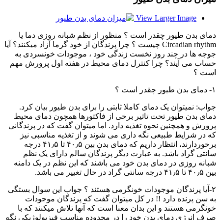
View Larger Image
دمای بدن طیور چقدر است ؟ منظور از نظم شبانه روزی دما یا
Circadian rhythm چیست ؟ چرا پرندگان از خود گرما آزاد میکنند؟ آیا
جوجه ها در چند روز نخست زندگی خود ، موجودات خونسردی به
حساب می آیند؟ چرا کنترل دمای محیط در هفته اول پرورش مهم
است ؟
۱- دمای بدن طیور چقدر است ؟
جواب: نمیتوان یک دمای کاملا ثابتی را برای بدن طیور بیان کرد.
دمای بدن طیور تحت تاثیر برخی از فاکتورها همچون دمای محیط
پرورش و همچنین نحوه تغذیه دارد. اما میتوان گفت که در پرندگانی
که در شرایط طبیعی نگه داری می شوند و از تغذیه مناسبی نیز
برخوردارند، انتظار داریم که دمای بدن بین ۴۰٫۵ تا ۴۱٫۵ درجه
سانتی گراد باشد. به عبارت دیگر پرندگان سالم دارای یک نظم
شبانه روزی در دمای بدن خود می باشند که این نظم در یک دامنه
بین ۴۰٫۵ تا ۴۱٫۵ درجه سانتی گراد در حال تغییر می باشد.
۲-آیا پرندگان موجودات خونگرمی هستند ؟ جواب این سوال بستگی
به سن پرنده دارد !! در کل میتوان گفت که پرندگان موجودات
خونگرمی هستند و این بدان معنا است که آنها تلاش میکنند که با
صرف انرژی دمای بدن خود را در محدوده مناسب فیزیولوژیکی نگه