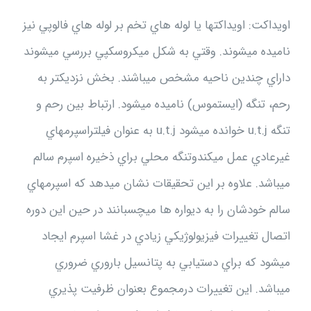
اويداكت: اويداكتها يا لوله هاي تخم بر لوله هاي فالوپي نيز
ناميده ميشوند. وقتي به شكل ميكروسكپي بررسي ميشوند
داراي چندين ناحيه مشخص ميباشند. بخش نزديكتر به
رحم، تنگه (ايستموس) ناميده ميشود. ارتباط بين رحم و
تنگه u.t.j خوانده ميشود u.t.j به عنوان فيلتراسپرمهاي
غيرعادي عمل ميكندوتنگه محلي براي ذخيره اسپرم سالم
ميباشد. علاوه بر اين تحقيقات نشان ميدهد كه اسپرمهاي
سالم خودشان را به ديواره ها ميچسبانند در حين اين دوره
اتصال تغييرات فيزيولوژيكي زيادي در غشا اسپرم ايجاد
ميشود كه براي دستيابي به پتانسيل باروري ضروري
ميباشد. اين تغييرات درمجموع بعنوان ظرفيت پذيري