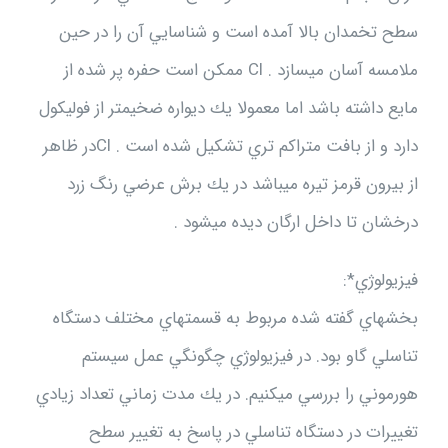
سطح تخمدان بالا آمده است و شناسايي آن را در حين
ملامسه آسان ميسازد . Cl ممكن است حفره پر شده از
مايع داشته باشد اما معمولا يك ديواره ضخيمتر از فوليكول
دارد و از بافت متراكم تري تشكيل شده است . Clدر ظاهر
از بيرون قرمز تيره ميباشد در يك برش عرضي رنگ زرد
درخشان تا داخل ارگان ديده ميشود .
فيزيولوژي*:
بخشهاي گفته شده مربوط به قسمتهاي مختلف دستگاه
تناسلي گاو بود. در فيزيولوژي چگونگي عمل سيستم
هورموني را بررسي ميكنيم. در يك مدت زماني تعداد زيادي
تغييرات در دستگاه تناسلي در پاسخ به تغيير سطح