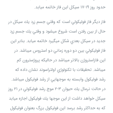
حدود روز ۱۹-۱۷ سيكل اين فاز خاتمه ميابد.
فاز ديگر فاز فوليكولي است كه وقتي جسم زرد يك سيكل در
حال از بين رفتن است شروع ميشود و وقتي يك جسم زرد
جديد در سيكل بعدي شكل ميگيرد خاتمه ميابد. بنابر اين
فاز فوليكولي بين دو دوره زماني دو استروس ميباشد. در
اين فازاستروژن بالاتر ميباشد در حاليكه پروژسترون كم
ميباشد. تحقيقات با تكنولوژي اولتراسوند نشان داده كه
رشد فوليكول وابسته به موجهايي از رشد فوليكول ميباشد.
در حالت نرمال يك حيوان ۳-۲ موج رشد فوليكولي در ۲۱ روز
سيكل خواهد داشت از اين موجها يك فوليكول اجازه ميابد
كه به حداكثر رشد برسد اين فوليكول بزرگ بعنوان فوليكول