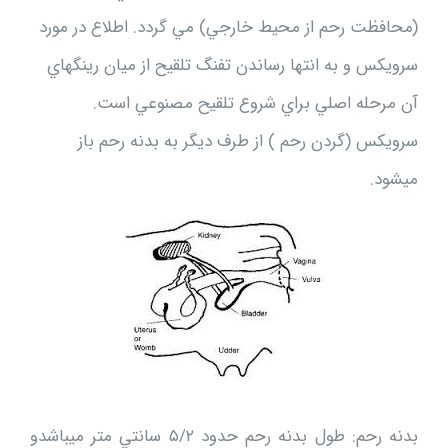
(محافظت رحم از محيط خارجي) مي گردد. اطلاع در مورد
سرويكس و به انتها رساندن تفنگ تلقيح از ميان رينگهاي
آن مرحله اصلي براي شروع تلقيح مصنوعي است.
سرويكس (گردن رحم ) از طرف ديگر به بدنه رحم باز
ميشود.
بدنه رحم: طول بدنه رحم حدود ۵/۲ سانتي متر ميباشدو