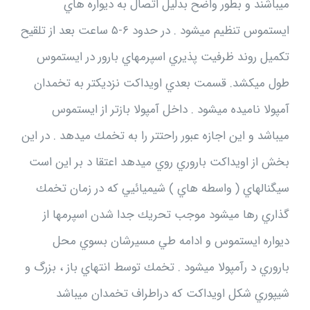
ميباشند و بطور واضح بدليل اتصال به ديواره هاي
ايستموس تنظيم ميشود . در حدود ۶-۵ ساعت بعد از تلقيح
تكميل روند ظرفيت پذيري اسپرمهاي بارور در ايستموس
طول ميكشد. قسمت بعدي اويداكت نزديكتر به تخمدان
آمپولا ناميده ميشود . داخل آمپولا بازتر از ايستموس
ميباشد و اين اجازه عبور راحتتر را به تخمك ميدهد . در اين
بخش از اويداكت باروري روي ميدهد اعتقا د بر اين است
سيگنالهاي ( واسطه هاي ) شيميائيي كه در زمان تخمك
گذاري رها ميشود موجب تحريك جدا شدن اسپرمها از
ديواره ايستموس و ادامه طي مسيرشان بسوي محل
باروري د رآمپولا ميشود . تخمك توسط انتهاي باز ، بزرگ و
شيپوري شكل اويداكت كه دراطراف تخمدان ميباشد