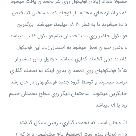
معمولا تعداد زيادي فوليكول روي هر تخمدان يافت ميشود
كه در اندازه هاي مختلف از كوچك كه به سختي تشخيص
داده ميشوند تا به قطر ۲۰-۱۸ ميليمتر ميباشند. بزرگترين
فوليكول حاضر روي يك تخمدان بنام فوليكول غالب ميباشد
و وقتي حيوان فحل ميشود به احتمال زياد اين فوليكول
كانديد براي تخمك گذاري ميباشد. درطول زمان بيشتر از
۹۵% فوليكولهاي روي تخمدان بدون اينكه به تخمك گذاري
برسند ميميرند و توسط گروه جديد فوليكولهاي در حال رشد
جايگزين ميشوند. ساختمان ديگر روي سطح تخمدان جسم
زرد يا cl ميباشد.
Cl محلي است كه تخمك گذاري درحين سيكل گذشته
درآن انجام شده است clمعمولا تاج مشخصي دارد كه از