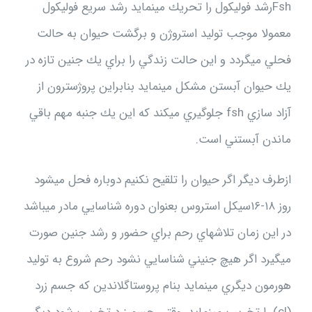
Fshرشد فوليكول را تحريك مينمايد رشد سريع فوليكول
معمولا موجب توليد استروژن و برگشت حيوان به حالت
فحلي ميگردد و اين حالت زندگي را براي يك جنين تازه در
يك حيوان آبستن مشكل مينمايد بنابراين پروژسترون از
آزاد سازي fsh جلوگيري ميكند كه اين يك جنبه مهم باقي
ماندن آبستني است.
ازطرف ديگر اگر حيوان را تلقيح نكنيم دوباره فحل ميشود
روز ۱۸-۱۶سيكل استروس بعنوان دوره شناسايي مادر ميباشد
در اين زمان تلاشهاي رحم براي حضور و رشد جنين صورت
ميگيرد اگر هيچ جنيني شناسايي نشود رحم شروع به توليد
هورمون ديگري مينمايد بنام پروستاگلاندين كه جسم زرد