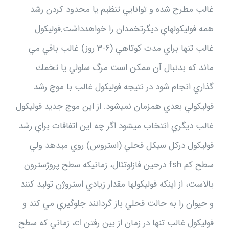
غالب مطرح شده و توانايي تنظيم يا محدود كردن رشد
همه فوليكولهاي ديگرتخمدان را خواهدداشت.فوليكول
غالب تنها براي مدت كوتاهي (۶-۳ روز) غالب باقي مي
ماند كه بدنبال آن ممكن است مرگ سلولي يا تخمك
گذاري انجام شود در نتيجه فوليكول غالب با موج رشد
فوليكولي بعدي همزمان نميشود. از اين موج جديد فوليكول
غالب ديگري انتخاب ميشود اگر چه اين اتفاقات براي رشد
فوليكول دركل سيكل فحلي (استروس) روي ميدهد ولي
سطح كم fsh درحين فازلوتئال، زمانيكه سطح پروژسترون
بالاست، از اينكه فوليكولها مقدار زيادي استروژن توليد كنند
و حيوان را به حالت فحلي باز گردانند جلوگيري مي كند و
فوليكول غالب تنها در زمان از بين رفتن cl، زماني كه سطح