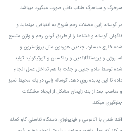
سرخرگ و سياهرگ طناب نافي صورت ميگيرد ميباشد.
در گوساله زايي عضلات رحم شروع به انقباض مينمايد و
ناگهان گوساله و غشاها را از طريق گردن رحم و واژن متسع
شده خارج ميسازد. چندين هورمون مثل پروژسترون و
استروژن و پروستاگلاندين و ريلكسين و كورتيكوئيد توليد
شده توسط مادر، جنين و جفت با هم تداخل عمل انجام
داده تا اين پديده روي دهد. گوساله زايي در يك محيط تميز
و مناسب بعد از يك زايمان مشكل از ايجاد مشكلات
جلوگيري ميكند.
آشنا شدن با آناتومي و فيزيولوژي دستگاه تناسلي گاو كمك
ميكند كه عمل تلقيح مصنوعي را بهتر انجام دهيم. فهم