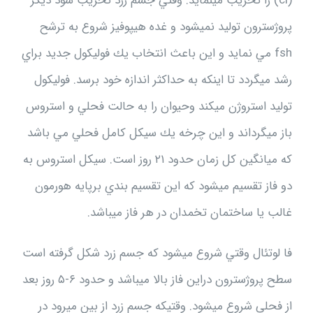
(cl) را تخريب مينمايد. وقتي جسم زرد تخريب شود ديگر
پروژسترون توليد نميشود و غده هيپوفيز شروع به ترشح
fsh مي نمايد و اين باعث انتخاب يك فوليكول جديد براي
رشد ميگردد تا اينكه به حداكثر اندازه خود برسد. فوليكول
توليد استروژن ميكند وحيوان را به حالت فحلي و استروس
باز ميگرداند و اين چرخه يك سيكل كامل فحلي مي باشد
كه ميانگين كل زمان حدود ۲۱ روز است. سيكل استروس به
دو فاز تقسيم ميشود كه اين تقسيم بندي برپايه هورمون
غالب يا ساختمان تخمدان در هر فاز ميباشد.
فا لوتئال وقتي شروع ميشود كه جسم زرد شكل گرفته است
سطح پروژسترون دراين فاز بالا ميباشد و حدود ۶-۵ روز بعد
از فحلي شروع ميشود. وقتيكه جسم زرد از بين ميرود در