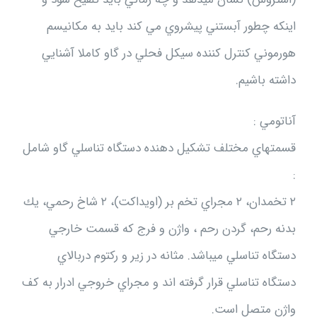
اينكه چطور آبستني پيشروي مي كند بايد به مكانيسم
هورموني كنترل كننده سيكل فحلي در گاو كاملا آشنايي
داشته باشيم.
آناتومي :
قسمتهاي مختلف تشكيل دهنده دستگاه تناسلي گاو شامل
:
۲ تخمدان، ۲ مجراي تخم بر (اويداكت)، ۲ شاخ رحمي، يك
بدنه رحم، گردن رحم ، واژن و فرج كه قسمت خارجي
دستگاه تناسلي ميباشد. مثانه در زير و ركتوم دربالاي
دستگاه تناسلي قرار گرفته اند و مجراي خروجي ادرار به كف
واژن متصل است.