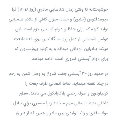
خوشبختانه تا وقتي زمان شناسايي مادري (روز ۱۸-۱۶) فرا
ميرسدفتوس (جنين) و جفت ميزان كافي از علائم شيميايي
توليد كرده كه براي حفظ و دوام آبستني لازم است. اين
عوامل شيميايي از عمل پروستا گلاندين روي cl ممانعت
ميكند بنابراين cl باقي ميماند و به توليد پروژسترون كه
براي دوام آبستني ضروري است ادامه ميدهد.
در حدود روز ۳۰ آبستني جفت شروع به وصل شدن به رحم
در چند نقطه مينمايد. نقاط اتصالي طرف جفت را
كوتيلودون و طرف رحمي را،كارانكول مي نامند. سطح
داخلي نقاط اتصالي مهم ميباشد زيرا مسيري براي تبادل
مواد مغذي و زائد توليدي بين مادر و جنين كه از طريق