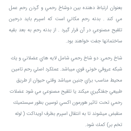
بعنوان ارتباط دهنده بين دوشاخ رحمي و گردن رحم عمل
مي كند . بدنه رحم مكاني است كه اسپرم بايد درحين
تلقيح مصنوعي در آن قرار گيرد . از بدنه رحم به بعد بقيه
ساختمانها جفت خواهند بود.
شاخ رحمي: دو شاخ رحمي شامل لايه هاي عضلاني و يك
شبكه عروقي خوني قوي ميباشد. عملكرد اصلي رحم تامين
محيط مناسب براي جنين ميباشد وقتي حيوان از طريق
طبيعي جفتگيري ميكند يا تلقيح مصنوعي مي شود عضلات
رحمي تحت تاثير هورمون اكسي توسين بطور سيستميك
منقبض ميشوند تا به انتقال اسپرم بطرف اويداكت ( لوله
تخم بر) كمك شود.