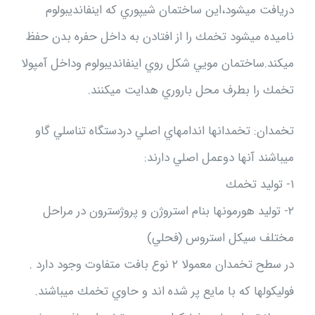
دريافت ميشود،اين ساختمان شيپوري كه اينفانديبولوم
ناميده ميشود تخمك را از افتادن به داخل حفره بدن حفظ
ميكند.ساختمان مويي شكل روي اينفانديبولوم وداخل آمپولا
تخمك را بطرف محل باروري هدايت ميكنند.
تخمدان: تخمدانها اندامهاي اصلي دردستگاه تناسلي گاو
ميباشند آنها دوعمل اصلي دارند:
۱- توليد تخمك
۲- توليد هورمونها بنام استروژن و پروژسترون در مراحل
مختلف سيكل استروس (فحلي)
در سطح تخمدان معمولا ۲ نوع بافت متفاوت وجود دارد .
فوليكولها كه با مايع پر شده اند و حاوي تخمك ميباشند.