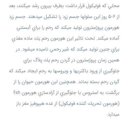
محلي كه فوليكول قرار داشت بطرف بيرون رشد ميكنند، بعد
از ۶-۵ روز اين سلولها جسم زرد را تشكيل ميدهند. جسم زرد
هورمون پروژسترون توليد ميكند كه رحم را براي آبستني
آماده ميكند. تحت تاثير اين هورمون رحم يك ماده مغذي
براي جنين توليد ميكند كه شير رحمي ناميده ميشود. در
همين زمان پروژسترون در گردن رحم يك پلاگ براي
جلوگيري از ورود باكتريها و ويروسها به رحم ايجاد ميكند كه
گردن رحم بسته بماند. همچنين اين هورمون حيوان را از
برگشت به استروس با جلوگيري از آزادسازي هورمون fsh
(هورمون تحريك كننده فوليكول) از غده هيپوفيز مغز باز
ميدارد.