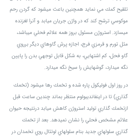
تلقيح كمك مي نمايد همچنين باعث ميشود كه گردن رحم
موكوسي ترشح كند كه در واژن جريان ميابد و آنرا لغزنده
ميسازد. استروژن مسئول بروز همه علائم فحلي ميباشد،
مثل تورم و قرمزي فرج، اجازه پرش گاوهاي ديگر برروي
گاو فحل، كم اشتهايي، به شكل قابل توجهي بدن را پايين
نگه ميدارد، گوشهايش را سيخ نگه ميدارد.
در روز اول فوليكول پاره شده و تخمك رها ميشود (تخمك
گذاري) تا در اينفانديبولوم منتظر بماند چندين ساعت قبل
ازتخمك گذاري توليد استروژن كاهش ميابد درنتيجه حيوان
علائم مشخص فحلي را نشان نميدهد. بعد از تخمك
گذاري سلولهاي جديد بنام سلولهاي لوتئال روي تخمدان در