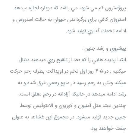
پروژسترون كم مي شود، مي باشد كه دوباره اجازه ميدهد
استروژن كافي براي برگرداندن حيوان به حالت استروس و
ادامه تخمك گذاري توليد شود.
پيشروي و رشد جنين :
ابتدا پديده هايي را كه بعد از تلقيح روي ميدهند دنبال
ميكنيم : در ۵-۴ روز اول تخم در اويداكت بطرف رحم حركت
ميكند وقتي به رحم رسيد در مايع رحمي غرق شده و به
رشد ادامه ميدهد در حاليكه آزادانه در رحم معلق است.
چندين غشا مثل آمنيون و كوريون و آلانتوئيس توسط
جنين جديد توليد ميشود. در مجموع اين غشاها به عنوان
جفت خواهند بود.