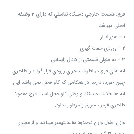
فرج: قسمت خارجي دستگاه تناسلي كه داراي ۳ وظيفه
اصلي ميباشد :
۱ – عبور ادرار
۲ – ورودي جفت گيري
۳ – به عنوان قسمتي از كانال زايماني
لبه هاي فرج در اطراف مجراي ورودي قرار گرفته و ظاهري
چين خورده دارند. در هنگامي كه گاو فحل نمي باشد اين
لبه ها خشك هستند و وقتي گاو فحل است فرج معمولا
ظاهري قرمز ، متورم و مرطوب دارد.
واژن: طول واژن درحدود ۱۵سانتيمتر ميباشد و از مجراي
ورودي تا گردن رحم ادامه دارد.