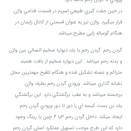
در حين جفت گيري طبيعي اسپرم در قسمت قدامي واژن
قرار ميگيرد. واژن نيز به عنوان قسمتي از كانال زايمان در
هنگام گوساله زايي مطرح ميباشد.
گردن رحم: گردن رحم با يك ديواره ضخيم اتصالي بين واژن
و بدنه رحم ميباشد . اين ديواره ضخيم از بافت همبند
متراكم و عضله تشكيل شده و هنگام تلقيح مهمترين محل
نشانه گذاري ميباشد. ورودي گردن رحم بطرف واژن
برجسته ميباشد و به عقب برگشتگي دارد. اين برگشتگي
يك بن بست كيسه اي را دور تا دور ورودي گردن رحم
ايجاد ميكند. داخل گردن رحم ۳يا ۴ چين يا رينگ وجود
دارد كه اين طرح موجب تسهيل عملكرد اصلي گردن رحم