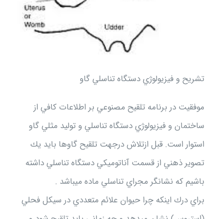
تشريح و فيزيولوژي دستگاه تناسلي گاو
موفقيت در برنامه تلقيح مصنوعي بر اطلاعات كافي از
ساختمان و فيزيولوژي دستگاه تناسلي و توليد مثلي گاو
استوار است. قبل ازتلاش درجهت تلقيح گاوها بايد يك
تصوير ذهني از قسمت آناتوميكي دستگاه تناسلي داشته
باشيم كه نشانگر مجراي تناسلي ماده ميباشد .
براي درك اينكه چرا حيوان علائم متعددي در سيكل فحلي
(استروس) نشان ميدهد و چه زماني بايد تلقيح شود و