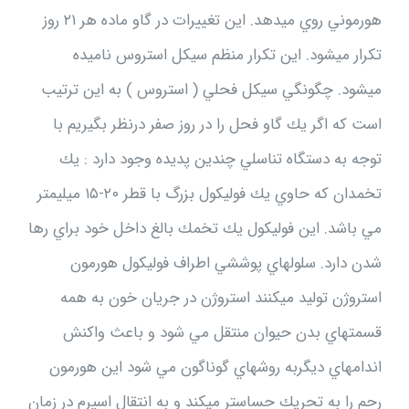
هورموني روي ميدهد. اين تغييرات در گاو ماده هر ۲۱ روز
تكرار ميشود. اين تكرار منظم سيكل استروس ناميده
ميشود. چگونگي سيكل فحلي ( استروس ) به اين ترتيب
است كه اگر يك گاو فحل را در روز صفر درنظر بگيريم با
توجه به دستگاه تناسلي چندين پديده وجود دارد : يك
تخمدان كه حاوي يك فوليكول بزرگ با قطر ۲۰-۱۵ ميليمتر
مي باشد. اين فوليكول يك تخمك بالغ داخل خود براي رها
شدن دارد. سلولهاي پوششي اطراف فوليكول هورمون
استروژن توليد ميكنند استروژن در جريان خون به همه
قسمتهاي بدن حيوان منتقل مي شود و باعث واكنش
اندامهاي ديگربه روشهاي گوناگون مي شود اين هورمون
رحم را به تحريك حساستر ميكند و به انتقال اسپرم در زمان