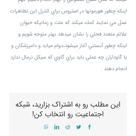
اينكه چطور هورمونها در استروس براي كنترل اين تظاهرات
عمل مي نمايند كمك ميكند كه علت و زمانيكه حيوان
علائم متعدد فحلي را نشان ميدهد بهتر متوجه شويم و
اينكه چطور آبستني آغاز ميشود،دوام ميابد و دامپزشكان و
يا گاوداران چه عملي بايد براي گاوي كه سيكل نرمال ندارد
انجام دهند .
این مطلب رو به اشتراک بزارید، شبکه
اجتماعیت رو انتخاب کن!
WhatsApp
LinkedIn
Reddit
Twitter
Facebook