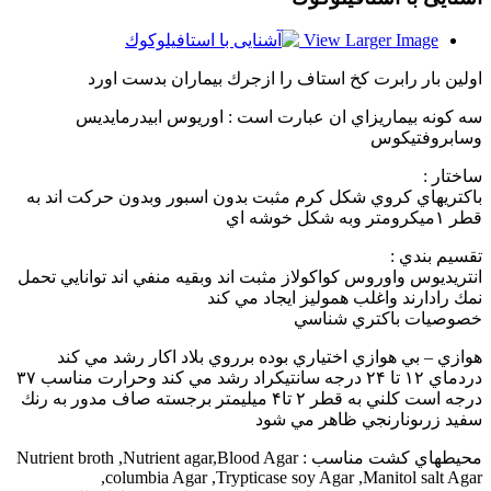
View Larger Image
اولين بار رابرت كخ استاف را ازجرك بيماران بدست اورد
سه كونه بيماريزاي ان عبارت است : اوريوس ابيدرمايديس
وسابروفتيكوس
ساختار :
باكتريهاي كروي شكل كرم مثبت بدون اسبور وبدون حركت اند به
قطر ۱ميكرومتر وبه شكل خوشه اي
تقسيم بندي :
انتريديوس واوروس كواكولاز مثبت اند وبقيه منفي اند توانايي تحمل
نمك رادارند واغلب هموليز ايجاد مي كند
خصوصيات باكتري شناسي
هوازي – بي هوازي اختياري بوده برروي بلاد اكار رشد مي كند
دردماي ۱۲ تا ۲۴ درجه سانتيكراد رشد مي كند وحرارت مناسب ۳۷
درجه است كلني به قطر ۲ تا۴ ميليمتر برجسته صاف مدور به رنك
سفيد زرىونارنجي ظاهر مي شود
محيطهاي كشت مناسب : Nutrient broth ,Nutrient agar,Blood Agar
,columbia Agar ,Trypticase soy Agar ,Manitol salt Agar