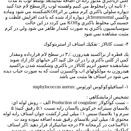
كلني ازباكتري مذبور رابه ان اضافه نماييدبعد توسط لوب به مدت
۶۰ ثانيه ان رامخلوط مي كنيم واهسته لوب راازسطح لام جدا كنيد
ديواره سلولي باكتري كرم منفي بر اثرKOHشكسته مي شود وماده
واكسي chromosomalاز ديواره ازاد شده كه باعث افزايش غلظت و
جسبندكي مخلوط باكتري وKOH مي كردد در اين حالت
سوسبانسيون باكتري به صورت كشدار ظاهر مي شود ولي در كرم
مثبت مشاهده نمي شود
۴- تست كاتالاز : تفكيك استاف از استربتوكوك
يك قطره از براكسيد هيدروزن ./,۳ در سطح لام قرارداده ومقدار
كمي از كلني باكتري را در ان حل كنيد اكر حبابهاي كاز ازاد شوند
نشاندهنده حضور انزيم كاتالاز در باكتري وشكسته شدن براكسيد
هيدروزن به مولكولهاي اب واكسيزن است كه به صورت حباب ديده
مي شود در استاف ها مثبت مي باشد
۱- استافيلوكوكوس اورئوس :staphylococcus aureus
تشخيص ازمايشكاهي :
– تست كواكولاز :Production of coagulase الف – روش لوله اي:
بلاسماي سيتراته خركوش ياانسان رابه نسبت ۵:۱ رقيق كنيد( ۵
سرم و۱ بلاسما) سبس ۱./ ميلي ليتر ازكشت جوان استاف رابه لوله
محتوي ۵./ ميلي ليتر بلاسماي رقيق شده اضافه نموده ومد ت
۱تا۴ساعت در كرمخانه ۳۷ درجه سانتيكراد قرار دهيد .اكر استاف
كواكولاز مثبت باشد بلاسماي موجود در لوله منعقد مي شودوبه