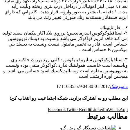
به مدت ۱۸ تا ۲۴ ساعتدرحرارت ۳۷ درجه سانتيكراد نكهداري نماييد
بعد ۱./ ميلي ليتر امونياك رادرداخل درب بتري ريخته وبليت رابه
مدت ۱ دقيقه يا بيشتر به طور وارونه قرار دهيد . كلنيهايي كه داراي
انزيم فسفاتاز هستندبه رنك صورتي تغيير رتك مي يابند
۶ – فاز تايبينك:
۲- استافيلوكوكوس ابيدرمايديس: برروي بلاد اكار بيكمان سفيد توليد
مي كند فاقد انزيم كواكولاز مي باشد ونسبت به ديسك نووبيوسين
حساس است .قادر به تخمير مانيتول نيست ونسبت به ديسك بلي
ميكسين B حساس است .
۳-استافيلوكوكوس سابروفيتيكوس : كلني زرد بررنك خاكستري
وياسفيد است خاصيت هموليتيك ندارد .كواكولاز منفي بوده ونسبت
به نووبيوسين مقاوم است وبه ناليديكسيك اسيد حساس مي باشد .و
همجنين اوره ازمثبت است.
دامپزشک
2017-01-17T16:35:57+04:30
این مطلب رو به اشتراک بزارید، شبکه اجتماعیت رو انتخاب کن!
Facebook
Twitter
Reddit
LinkedIn
WhatsApp
مطالب مرتبط