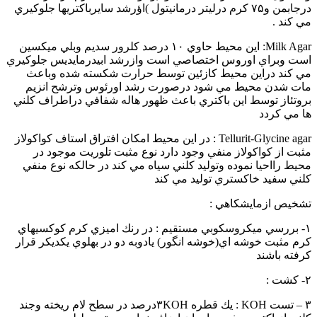
درجابمن و۷۵ كرم درليتر درمانيتول )اؤرشد سايرباكتريها جلوكيري
مي كند .
Milk Agar: اين محيط حاوي ۱۰ درصد كلرور سديم وبلي ميكسين
است وبراي اوروس اختصاصي است وازرشد ابيدرمايديس جلوكيري
مي كند دراين محيط كازئين توسط حرارت شكسته شده وباعث
مات شدن محيط مي شود درصورت رشد اورئوس وترشح انزيم
بروتئاز توسط اين باكتري باعث ظهور هاله شفافي دراطراف كلني
ها مي كردد
Tellurit-Glycine agar : در اين محيط امكان افتراق استاف كواكولاز
مثبت از كواكولاز منفي وجود دارد نوع مثبت تلوريت موجود در
محيط رااحيا نموده وتوليد كلني سياه مي كند در حالكه نوع منفي
كلني سفيد خاكستري توليد مي كند
تشخيص ازمايشكاهي :
۱- بررسي ميكروسكوبي مستقيم : در رنك اميزي كرم كوكسيهاي
كرم مثبت خوشه اي(خوشه انگور) يادوبه دو در بهلوي يكديكر قرار
كرفته باشند
۲- كشت :
۳ – تست KOH : يك قطره ۳KOHدرصد در سطح لام ريخته وجند