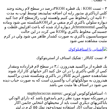
۳ – تست KOH : يك قطره ۳KOHدرصد در سطح لام ريخته وجند
كلني ازباكتري مذبور رابه ان اضافه نماييدبعد توسط لوب به مدت
۶۰ ثانيه ان رامخلوط مي كنيم واهسته لوب راازسطح لام جدا كنيد
ديواره سلولي باكتري كرم منفي بر اثرKOHشكسته مي شود وماده
واكسي chromosomalاز ديواره ازاد شده كه باعث افزايش غلظت و
جسبندكي مخلوط باكتري وKOH مي كردد در اين حالت
سوسبانسيون باكتري به صورت كشدار ظاهر مي شود ولي در كرم
مثبت مشاهده نمي شود
۴- تست كاتالاز : تفكيك استاف از استربتوكوك
يك قطره از براكسيد هيدروزن ./,۳ در سطح لام قرارداده ومقدار
كمي از كلني باكتري را در ان حل كنيد اكر حبابهاي كاز ازاد شوند
نشاندهنده حضور انزيم كاتالاز در باكتري وشكسته شدن براكسيد
هيدروزن به مولكولهاي اب واكسيزن است كه به صورت حباب ديده
مي شود در استاف ها مثبت مي باشد
۱- استافيلوكوكوس اورئوس :staphylococcus aureus
درصورتكه نمونه مورد نظر زخم يامدفوع باشد كه داراي الودكي
باباكتريهاي ديكري است بايد از محيطهاي انتخابي جابمن اكار
ومانيتول سالت اكار استفاده نمود(وجود نمك ۵۵ كرم درليتر