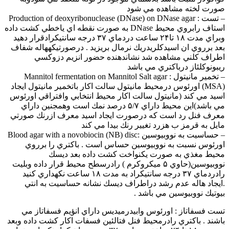
صورت لخته مشاهده مي شود
– تست : Production of deoxyribonuclease (DNase) on DNase agar
استاف رابروي محيط DNase به صورت نقطه اي ياخطي كشت داده
وبراي مدت ۱۸ تا۲۴ ساعت دردماي ۳۷ درجه سانتيكرادقرار دهيد
بعد برروي ان اسيدكلريدريك نرمال بريزيد . درصورتيكههاله شفاف
اطراف كلني مشاهده شد نشاندهنده حضور انزيم دزوكسي
ريبونوكلئاز درباكتري مي باشد
– تخمير مانيتول : Mannitol fermentation on Mannitol Salt agar
(MSA) اورئوس درمحيط مانيتول سالت اكار باتخمير مانيتول ايجاد
اسيد مي كند (مانيتول سالت اكار محيط انتخابي وافتراقي اورئوس
مي باشد)اين محيط داراي ۵/۷ درصد نمك است وهمجنين داراي
معرف فنل رد است كه درصورت ايجاد اسيد معرف ازرنك صورتي
مايل به قرمز ب هزرد تغيير رنك بيدا مي كند
– حساسيت به نووبيوسين :Blood agar with a novobiocin (NB) disc
اورئوس نسبت به نووبيوسين حساس است . باكتري را برروي
محيط مغذي به صورت يكنواخت كشت داده بعد ديسك
نووبيوسين(حاوي ۵ ميكروكرم ) رادرسطح محيط قرار داده وبليت
رادردماي ۳۷ درجه سانتيكراد به مدت ۱۸ ساعت نكهداري كنيد
.ايجاد هاله عدم رشد دراطراف ديسك نشانه حساسيت به انتي
بيوتيك نووبيوسين مي باشد .
تست فسفاتاز : اورئوس وابيدرميديس داراي انؤيم فسفاتاز مي
باشند . باكتري رادرمحيط فنل فتالئين فسفات اكار كشت داده وبعد