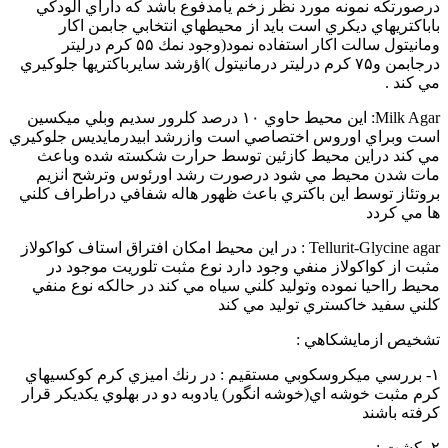
درصورتكه نمونه مورد نظر زخم يامدفوع باشد كه داراي الودكي
باباكتريهاي ديكري است بايد از محيطهاي انتخابي جابمن اكار
ومانيتول سالت اكار استفاده نمود(وجود نمك ۵۵ كرم درليتر
درجابمن و۷۵ كرم درليتر درمانيتول )اؤرشد سايرباكتريها جلوكيري
مي كند .
Milk Agar: اين محيط حاوي ۱۰ درصد كلرور سديم وبلي ميكسين
است وبراي اوروس اختصاصي است وازرشد ابيدرمايديس جلوكيري
مي كند دراين محيط كازئين توسط حرارت شكسته شده وباعث
مات شدن محيط مي شود درصورت رشد اورئوس وترشح انزيم
بروتئاز توسط اين باكتري باعث ظهور هاله شفافي دراطراف كلني
ها مي كردد
Tellurit-Glycine agar : در اين محيط امكان افتراق استاف كواكولاز
مثبت از كواكولاز منفي وجود دارد نوع مثبت تلوريت موجود در
محيط رااحيا نموده وتوليد كلني سياه مي كند در حالكه نوع منفي
كلني سفيد خاكستري توليد مي كند
تشخيص ازمايشكاهي :
۱- بررسي ميكروسكوبي مستقيم : در رنك اميزي كرم كوكسيهاي
كرم مثبت خوشه اي(خوشه انگور) يادوبه دو در بهلوي يكديكر قرار
كرفته باشند
۲- كشت :