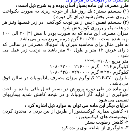
طرز مصرف این ماده بسیار آسان بوده و به شرح ذیل است :
(۱) سیستم بستر : یك روز قبل از جوجه ریزی به صورت یكنواخت
درروی بستر پخش شود (برای كل دوره )
(۲) سیستم قفس : پس از هر نوبت كودكشی در زیر قفسها ونیز هر
دو هفته یكبار برروی كود پخش شود .
میزان مصرف این ماده كه به صورت پودر با مش [۴] ۲۰ الی ۱۰۰
تهیه شده است ، ۲۵۰-۲۰۰ گرم درمتر مربع بستر می باشد .
به طور مثال برای محاسبه میزان پاد آمونیاك مصرفی در سالنی كه
دارای عرض ۱۲ متر و طول ۹۰ متر باشد به ترتیب زیر عمل می
شود :
متر مربع ۱۰۸۰=۹۰*۱۲
كیلوگرم ۲۱۶ = گرم ۲۱۶۰۰۰= ۲۰۰*۱۰۸۰
كیلوگرم ۲۷۰ = گرم ۲۷۰۰۰۰= ۲۵۰*۱۰۸۰
بنابراین ۲۷۰-۲۱۶ كیلوگرم میزان مصرف پادآمونیاك در سالن فوق
می باشد .
این ماده در طی دوره پرورش در بستر فعال باقی مانده و باعث
جلوگیری از تولید گاز آمونیاك و در نتیجه كاهش شدید بیماریهای
تنفسی می شود .
مزایای دیگر این ماده می توان به موارد ذیل اشاره كرد :
۱- كاهش بیماری كوكسیدیوز از طریق از بین بردن یا محدود كردن
اووسیست های كوكسیدیوز .
۲- كاهش رطوبت بستر
۳- جلوگیری از اشاعه بوی زننده كود .