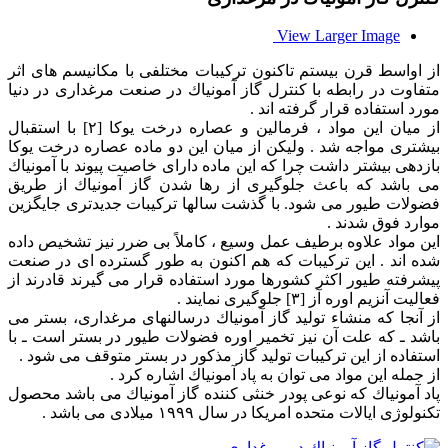
View Larger Image
از اواسط قرن بیستم تاكنون تركیبات مختلفی با مكانیسم های اثر
متفاوت در رابطه با كنترل گاز آمونیاك در صنعت مرغداری در دنیا
مورد استفاده قرار گرفته اند .
از میان این مواد ، فرمالین و عصاره درخت یوكا [۲] با استقبال
بیشتری مواجه شد . ولیكن از میان این دو ماده عصاره درخت یوكا
بازدهی بیشتر داشت چرا كه این ماده دارای خاصیت پیوند با آمونیاك
می باشد كه باعث جلوگیری از رها شدن گاز آمونیاك از طریق
فضولات طیور می شود. با گذشت سالها تركیبات جدیدتری جایگزین
موارد فوق شدند .
این مواد علاوه برطیف عمل وسیع ، كاملاً بی ضرر نیز تشخیص داده
شده اند . این تركیبات كه هم اكنون به طور گسترده ای در صنعت
پیشرفته طیور اكثر كشورها مورد استفاده قرار می گیرند قادرند از
فعالیت آنزیم اوره آز [۳] جلوگیری نمایند .
از آنجا كه منشاء تولید گاز آمونیاك درسالنهای مرغداری، بستر می
باشد ـ كه علت آن نیز تخمیر اوره فضولات طیور در بستر است ـ با
استفاده از این تركیبات تولید گاز مذكور در بستر متوقف می شود .
از جمله این مواد می توان به پاد آمونیاك اشاره كرد .
پاد آمونیاك كه نوعی پودر خنثی كننده گاز آمونیاك می باشد محصول
تكنولوژی ایالات متحده امریكا در سال ۱۹۹۹ میلادی می باشد .