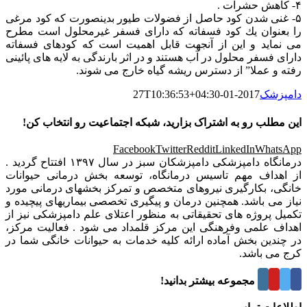
۴- كاهش حشرات .
۵- غنی شدن كود حاصل از فضولات طیور بدینصورت كه كود مرغی
را بعنوان یك كود فسفاته كه دارای فسفر غیرمحلول است مطرح
می نماید و این از آنجهت قابل اهمیت است كه كودهای فسفاته
دارای فسفر محلول در آب هستند و در اثر بارندگی به لایه های پائینی
رفته و عملا” از دسترس ریشه گیاه خارج می شوند.
دامپزشک
2017-01-27T10:36:53+04:30
این مطلب رو به اشتراک بزارید، شبکه اجتماعیت رو انتخاب کن!
Facebook
Twitter
Reddit
LinkedIn
WhatsApp
درمانگاه دامپزشکی دامپزشکان سبز در سال ۱۳۹۷ افتتاح گردید .
از اهداف مهم تاسیس درمانگاه، توسعه بخش درمانی حیوانات
خانگی، بکارگیری نیروهای متخصص و تمرکز بخشهای درمانی مورد
نیاز می باشد. همچنین درمان و پیگیری تخصصی بیماریهای پیچیده و
تکمیل پروژه های تحقیقاتی به منظور اعتلای علم دامپزشکی نیز از
اهداف علمی وفرهنگی این مرکز قلمداد می شود . فعالیت مرکز،
در چندین بخش آماده ارائه کلیه خدمات به حیوانات خانگی شما در
کرج می باشد.
درباره این مجموعه بیشتر بدانید!