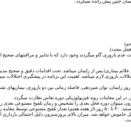
مان جنین پیش رانده نمیگردد.
عدم باروری گاو میگردند وجود دارد که با تدابیر و مراقبتهای صحیح ا
روز علائم بیماری) پس از زایمان میباشد. تحت اقدامات دقیق و صحیح مدیر
الات باروری لازم میباشد. اهمیت این برنامه در پیشگیری اختلالات میب
روز زایمان، توان شیردهی، فاصله زمانی بین دو باروری، بیماریهای ت
ون میتوان دوره فحل بعدی را تشخیص و زمان تلقیح مصنوعی بعدی را
• معاینات کلینیکی و آزمایشگاهی باروری دارای اطلاعات ارزنده ای هستند. ۴۰ تا ۵۰ روز (از 
ی نشانگر احتمالی فحل خاموش خواهد شد. میزان بالای پروژسترون دلیل احتمالی 
ت.