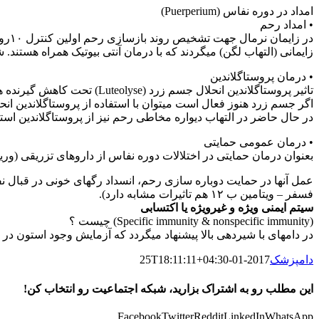
امداد در دوره نفاس (Puerperium)
• امداد رحم
زایمانی (التهاب لگن) میگردند که با درمان آنتی بیوتیک همراه هست
• درمان پروستاگلاندین
تاثیر پروستاگلاندین انحلال جسم زرد (Luteolyse) تحت کاهش گیرنده های هورمون LH برروی جسم زرد و انقباضات دیواره رحم(Uterus contraction) میباشد.
اگر جسم زرد هنوز فعال است میتوان با استفاده از پروستاگلاندین انح
در حال حاضر در التهاب دیواره مخاطی رحم نیز از پروستاگلاندین استف
• درمان عمومی حمایتی
بعنوان درمان حمایتی در اختلالات دوره نفاس از داروهای تزریقی (وری
عمل آنها در حمایت دوباره سازی رحم، انسداد رگهای خونی در قبال نفو
فسفر – ویتامین ب ۱۲ هم تاثیرات مشابه دارد).
سیتم ایمنی ویژه و غیرویژه یا اکتسابی
(Specific immunity & nonspecific immunity) چیست ؟
در دامهای با شیردهی بالا پیشنهاد میگردد که آزمایش وجود استون در ا
دامپزشک
2017-01-25T18:11:11+04:30
این مطلب رو به اشتراک بزارید، شبکه اجتماعیت رو انتخاب کن!
Facebook
Twitter
Reddit
LinkedIn
WhatsApp