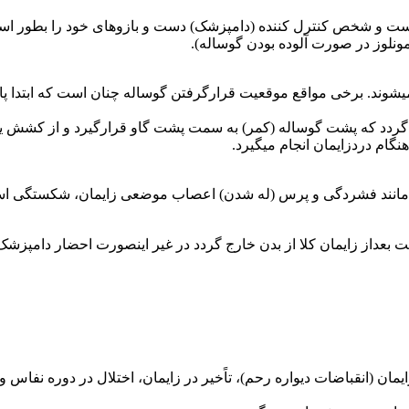
است و شخص کنترل کننده (دامپزشک) دست و بازوهای خود را بطور ا
ونلوز در صورت آلوده بودن گوساله).
 میشوند. برخی مواقع موقعیت قرارگرفتن گوساله چنان است که ابتدا پا
ردد که پشت گوساله (کمر) به سمت پشت گاو قرارگیرد و از کشش یک
گام دردزایمان انجام میگیرد.
ن مانند فشردگی و پرس (له شدن) اعصاب موضعی زایمان، شکستگی اس
ئده های پس از زایمانی (Secundinae) میبایست حداکثر ۱۲ ساعت بعداز زایمان کلا از بدن خارج گردد در 
ان (انقباضات دیواره رحم)، تاًخیر در زایمان، اختلال در دوره نفاس و 