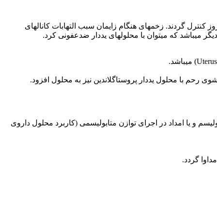
ایمان نرمال جهت تشخیص روند بازسازی رحم اولین کنترل ۱۰روز پس از زایمان انجام میگردد. زایمانهای سخت میبایست حداقل هر ۳ روز کنترل گردند. زخمهای هنگام زایمان سبب التهابات کانالهای
گر میباشد که میتوان با محلولهای یددار ضدعفونی کرد.
وی رحم با محلول یددار پروستاگلاندین نیز به محلول افزود.
لیسم و یا امداد در اجرای توازن متابولیسمی (کاربرد محلول داروی
داوا گردد.