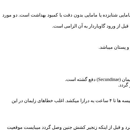
مامایی شتابزده یا مامایی بدون دقت با کمبود بهداشت است. دو مورد
ل از ورود گاوباردار به آن الزامی است.
 پستان میباشد.
با ترکدین کیسه جنینی (فاز بازشدن) دردهای زایمان آغاز میگردند و بتدریج کانال زایمان گشوده میگردد زمان این مرحله ۲ تا ۳ ساعت و در تلیسه ها تا ۴ ساعت به درازا میکشد. اغلب خطاهای زایمان در این
 کرد و قبل از اینکه زنجیر کشش جنین وصل گردد میبایست موقعیت