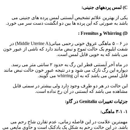
C) لمس پردههای جنینی:
یکی از بهترین علائم تشخیص آبستنی لمس پرده های جنینی می
باشد به صورتی که این پرده ها بین دو انگشت دست سر می خورد.
Whirring (D و Fremitus :
در ۶ – ۵ ماهگی عروق خونی رحمی میانی(Middle Uterine A) در
شفت ایلیوم یک حالت تموج و نبض مانند دارد که ناشی از عبور خون
می باشد که به خوبی قابل لمس است.
در ماه آخر آبستنی قطر این رگ به حدود ۲ سانتی متر می رسد.
دیواره این رگ نازک می شود و در نتیجه عبور خون حالت نبض مانند
قابل لمس می باشد که به آن whirring می گویند.
این حالت در هر دو طرف وجود دارد ولی بیشتر در سمتی قابل
مشاهده می باشد که آبستنی در آن رخ نداده است.
جزئیات تغییرات Genitalia در گاو:
۱- ۳-۱ ماهگی:
مهمترین علامت در این فاصله زمانی، عدم تقارن شاخ رحم می
باشد. در این حالت رحم به شکل یک بادکنک است و حاوی مایعی می