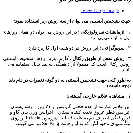
View Larger Image
جهت تشخیص آبستنی می توان از سه روش زیر استفاده نمود:
۱
. آزمایشات سرولوژیکی :
در این روش می توان در همان روزهای
اول به آبستنی پی برد.
۲ . سونوگرافی :
این روش در دو هفته اول کاربرد دارد.
۳ . روش لمس از طریق رکتال :
کاربردیترین روش تشخیص آبستنی
روش رکتال است که معمولاً از ۶ هفتگی به بعد قابل استفاده می
باشد.
به طور کلی جهت تشخیص آبستنی به دو گونه تغییرات در دام باید
توجه داشت:
۱ . مشاهده علائم خارجی آبستنی:
این علائم عبارتند از عدم فحلی گاو پس از ۲۱ روز – رشد پستان –
افزایش قطر عروق تغذیه کننده پستان – افزایش وزن بدن گاو و
فرورفتگی اطراف دم به علت فعالیت هورمون Relaxin بر روی
لیگامنتهای ناحیه لگن که به این حالت Sin King نیز می گویند.