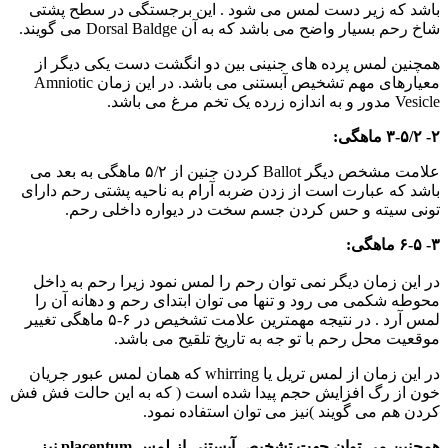
باشد که زیر دست لمس می شود . این برجستگی در سطح پشتی
شاخ رحم بسیار واضح می باشد که به آن Dorsal Baldge می گویند.
همچنین لمس پرده های جنینی بین دو انگشت دست یکی دیگر از
معیارهای مهم تشخیص آبستنی می باشد. در این زمان Amniotic
Vesicle مدور و به اندازه زرده یک تخم مرغ می باشد.
۲- ۳-۵/۲ ماهگی:
علامت مشخص دیگر Ballot کردن جنین از ۵/۲ ماهگی به بعد می
باشد که عبارت است از زدن ضربه آرام به ناحیه پشتی رحم دارای
تونی سیته و حس کردن جسم سخت در دیواره داخلی رحم.
۳- ۶-۵ ماهگی:
در این زمان دیگر نمی توان رحم را لمس نمود زیرا رحم به داخل
محوطه شکمی می رود و تنها می توان ابتدای رحم و دهانه آن را
لمس آرد . در نتیجه مهمترین علامت تشخیص در ۶-۵ ماهگی تغییر
موقعیت محل رحم با تو جه به تاریخ تلقیح می باشد.
در این زمان از لمس تریل یا whirring که همان لمس عبور جریان
خون از رگ افزایش حجم پیدا شده است ( که به این حالت فش فش
کردن هم می گویند )نیز می توان استفاده نمود.
همچنین می توان جهت تشخیص آبستنی از لمس placentum نیز