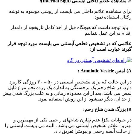
۲. مشاهده علائم داخلی آبستنی (Internal Sign):
برای مشاهده علائم داخلی می بایست از روشی موسوم به توشه
رکتال استفاده نمود.
– باید توجه داشت که هیچگاه قبل از اخذ کامل تاریخچه از دامدار
اقدام به این عمل ننماییم.
علائمی که در تشخیص قطعی آبستنی می بایست مورد توجه قرار
گیرند عبارت است از:
A) لمس Amniotic Vesicle :
در این حالت که برای تشخیص آبستنی در ۵۰ – ۳۰ روزگی کاربرد
دارد، در شاخ رحم یک برجستگی به اندازه یک زرده تخم مرغ قابل
لمس می باشد. بعد از این محدوده زمانی و به علت بزرگ شدن بیش
از حد آن، دیگر نمیشود از این روش استفاده نمود.
B) بزرگ شدن شاخ رحم:
در حیوانات تکزا عدم تقارن شاخهای ر حمی یکی از مهمترین و
بهترین علائم تشخیص آبستنی می باشد . البته می بایست آبستنی را
از حالت آبسه رحمی و پیومترا تفریق داد.