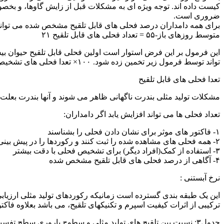
کیست داده اند. توجه ویژه ای به مشکلات قبل از زایش گاوها، و بخصوص
ضروری است.
برای همه دامداران درصد فحلی های قابل تلقیح مشخص شده می تواند ا
متوسط روزهای باز-۵۵ = تعداد فحلی های قابل تلقیح ۲۱
تواند توسط فرمول زیر تخمین زده شود. ۱۰۰× تعدا فحلی های تشخیص داده شده = درصد فحلی های تشخیص داده شده قابل تلقیح
تعدا فحلی های قابل تلقیح
مشکلات تولید مثلی بندرت ناگهانی ظاهر می شوند و آنها بندرت بعلت 
تعداد فحلی ها می تواند افزایش یابد اگر دامداران:
۱- فاکتور های موثر برای نشان دادن فحلی را بشناسند
۲- همه فحلی های مشاهده شده را ثبت کنند و رکوردها را در پیش بینی فحلی بکار گیرند
۳- استفاده از کمک(افراد دیگر) برای تشخیص فحلی با دقت بیشتر
۴- آگاهی از درصد فحلی های قابل تلقیح مشخص شده
نرخ آبستنی :
این یک طبقه بندی گسترده است زمانیکه رکوردهای تولید مثلی ارزیابی 
ترکیبی از اثرات کیفیت اسپرم و تکنیکهای تلقیح، می باشد بعلاوه فاکتورها
جدول۳: نسبت بین تلقیح های تولید مثلی و سطوح باروری سطح تفسیر