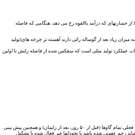
 از خسارتهای که درآمد باالقوه رخ می دهد، هنگامی که فاصله
یزان زیاد بعد از گوساله زائی دارند آهسته تر چرخه های(تولید
رات عملکرد تولید مثلی است که منعکس شده از فاصله زایش تا اولین
تشخیص فحلی درست و خوب یکی از مهمترین فاکتورها در کوتاه کردن فاصله گوساله زایی است. بیشترین تاکید باید برای زود تشخیص دادن فحلی تمام گاوها (قبل از ۵۰ روز، بعد از زایمان) و همچنین پیش بینی
 معاینه شوند تا مشخص شود شاید رحم عفونی شده باشد یا تخودانها غیر فعال شده یا تشکیل