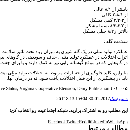
پایینتر از ۸/۱ عالی
از ۸/۱-۲ کافی
از۲-۳/۲ کمی مشکل
از۳/۲-۸/۲ نسبتا مشکل
بالاتر از۸/۲ خیلی مشکل
سلامت گله :
عملکرد تولید مثلی در یک گله شیری به میزان زیاد تحت تاثیر سلامت 
اثرات اختلالات در عملکرد تولید مثلی، حذف و سوددهی در گاوهای پیر
در گاوهایی که در موقع گوساله زایی نیز به کمک دارند و یا برای ج
بنابراین، کلید جلوگیری از خسارات مربوط به اختلالات تولید مثلی بیش
باید در پیشگیری از این قبیل اختلالات یافت شود، نه در درمان آنها.
e Status, Virginia Cooperative Etension, Dairy Publication ۴۰۴-۰۰۵
دامپزشک
2017-01-26T18:13:15+04:30
این مطلب رو به اشتراک بزارید، شبکه اجتماعیت رو انتخاب کن!
Facebook
Twitter
Reddit
LinkedIn
WhatsApp
مطالب مرتبط