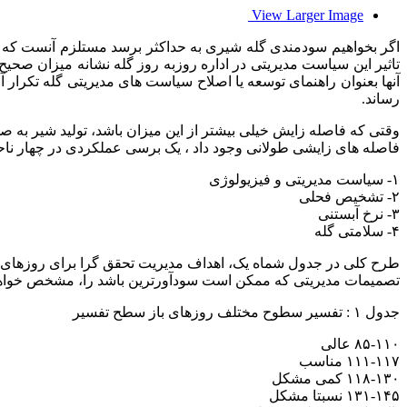
View Larger Image
اگر بخواهیم سودمندی گله شیری به حداکثر برسد مستلزم آنست که با
تاثیر این سیاست مدیریتی در اداره روزبه روز گله نشانه میزان صحیح
رساند.
فاصله های زایشی طولانی وجود داد ، یک برسی عملکردی در چهار ناحی
۱- سیاست مدیریتی و فیزیولوژی
۲- تشخیص فحلی
۳- نرخ آبستنی
۴- سلامتی گله
طرح کلی در جدول شماه یک، اهداف مدیریت تحقق گرا برای روزهای باز 
تصمیمات مدیریتی که ممکن است سودآورترین باشد را، مشخص خواهد
جدول ۱ : تفسیر سطوح مختلف روزهای باز سطح تفسیر
۸۵-۱۱۰ عالی
۱۱۱-۱۱۷ مناسب
۱۱۸-۱۳۰ کمی مشکل
۱۳۱-۱۴۵ نسبتا مشکل