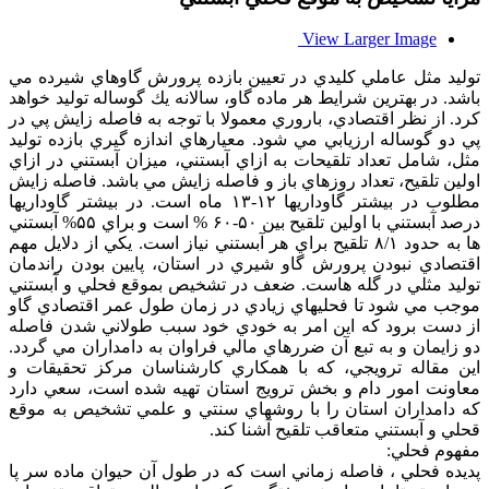
View Larger Image
توليد مثل عاملي كليدي در تعيين بازده پرورش گاوهاي شيرده مي
باشد. در بهترين شرايط هر ماده گاو، سالانه يك گوساله توليد خواهد
كرد. از نظر اقتصادي، باروري معمولا با توجه به فاصله زايش پي در
پي دو گوساله ارزيابي مي شود. معيارهاي اندازه گيري بازده توليد
مثل، شامل تعداد تلقيحات به ازاي آبستني، ميزان آبستني در ازاي
اولين تلقيح، تعداد روزهاي باز و فاصله زايش مي باشد. فاصله زايش
مطلوب در بيشتر گاوداريها ۱۲-۱۳ ماه است. در بيشتر گاوداريها
درصد آبستني با اولين تلقيح بين ۵۰-۶۰ % است و براي ۵۵% آبستني
ها به حدود ۸/۱ تلقيح براي هر آبستني نياز است. يكي از دلايل مهم
اقتصادي نبودن پرورش گاو شيري در استان، پايين بودن راندمان
توليد مثلي در گله هاست. ضعف در تشخيص بموقع فحلي و آبستني
موجب مي شود تا فحليهاي زيادي در زمان طول عمر اقتصادي گاو
از دست برود كه اين امر به خودي خود سبب طولاني شدن فاصله
دو زايمان و به تبع آن ضررهاي مالي فراوان به دامداران مي گردد.
اين مقاله ترويجي، كه با همكاري كارشناسان مركز تحقيقات و
معاونت امور دام و بخش ترويج استان تهيه شده است، سعي دارد
كه دامداران استان را با روشهاي سنتي و علمي تشخيص به موقع
قحلي و آبستني متعاقب تلقيح آشنا كند.
مفهوم فحلي:
پديده فحلي ، فاصله زماني است كه در طول آن حيوان ماده سر پا