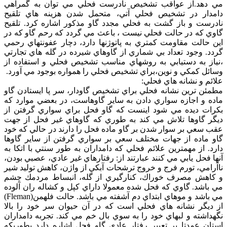
مي دهد.از عواقب تشخيص نادرست فحلي مي توان به گمراهي
دامدار در تشخيص فحلي آتي، متحمل شدن هزينه هاي تلقيح
نادرست و باز گشت به فحلي مجدد گاو مذكور اشاره كرد. تلقيح
گاوي كه در حالت فحلي نيست ، باعث مي گردد كه رحم گاو كه در
اين حالت مقاومت كمتري به پاتوژنها دارد، دچار عفونتهاي رحمي
گردد. وجود تعداد بي شماري از گاوهاي شيرده در گله هاي تجارتي
،نياز به دستيابي به روشهاي مناسب تشخيص فحلي و استفاده از
وسائل كمكي و نوين،براي تشخيص فحلي را همواره بوجود مي آورد.
علائم و نشانه هاي فحلي:
مطمئن ترين نشانه فحلي براي تشخيص گاودار، سر پا ايستادن گاو
ماده و اجازه سواري دادن به ساير گاوهاست، در بعضي موارد كه
بكرات ديده مي شود اينست كه گاو فحل براي سواري گرفتن از
ديگر گاوها تلاش مي كند به طوري كه گاوهاي غير فحل از جهت
عقب سعي بر سوار شدن بر گاو ماده فحل را دارند در حالي كه خود
گاو ماده از جهات مختلف سعي بر سواري گرفتن از ساير گاوها
دارد. از مهمترين علائم فحلي كه دامداران به طور سنتي با اتكا به
آنها فحل يابي مي كنند عبارتند از: رفتارهاي غير عادي، عصبي بودن،
ناآرامي، تورم فرج و خروج ترشحات آبكي از واژن، كاهش توليد شير
و كاهش مصرف خوراك، كنارگيري از گله، انبساط مردمك چشم
مي باشد. گاوي كه فحل شده معمولا داراي كپل و كشاله ران آلوده
مي باشد و موهاي ابتداي دم آشفته مي باشد. حالت فلهمن(Fleman)
از ديگر نشانه هاي فحلي است كه در آن حيوان سر خود را بالا
نگهداشته و لبهاي خود را به سوي بال خم مي كند. تجربه دامداران
استان عمدتا بر تعيير رفتار عادي گاو فحل اشاره دارد بطوريكه