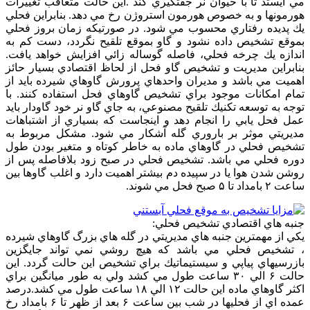
مي ايستد تا با حيوان نر جفتگيري كند .اين حالت متعاقب تغييرات
هورمونها و به خصوص هورمون استروژن رخ مي دهد. بنابراين فحلي
يك پديده رفتاري محسوب مي شود. در صورتيكه زمان بروز فحلي
بموقع تشخيص داده نشود و گاو بموقع تلقيح نگردد، دست كم به
اندازه يك چرخه فحلي، فاصله گوساله زائي افزايش خواهد يافت.
بنابراين مديريت و تشخيص گاو فحل از لحاظ اقتصادي بسيار حائز
اهميت مي باشد و مديران واحدهاي پرورش گاوهاي شيرده بايد از
تمام امكانات موجود براي تشخيص گاوهاي فحل استفاده كنند. با
توجه به توسعه تكنيك تلقيح مصنوعي، به جاي گاو نر خود گاودار بايد
عمل فحل يابي را انجام دهد و اينجاست كه بسياري از اشتباهات
مديريتي موثر بر باروري گله آشكار مي شود. مشكل مربوط به
تشخيص فحلي در گاوهاي ماده به خاطر كوتاه و متغير بودن طول
دوره فحلي مي باشد. تشخيص فحلي در صبح زود بلافاصله پس از
روشن شدن هوا يا در سپيده دم بيشتر اهميت دارد و اغلب گاوها بين
ساعت ۲ بامداد تا ۵ صبح فحل مي شوند.
جنبه هاي اقتصادي تشخيص فحلي:
يكي از مهمترين جنبه هاي مديريتي در گله هاي بزرگ گاوهاي شيرده
، تشخيص فحلي مي باشد كه هيچ روشي نمي تواند جايگزين
بازرسيهاي پياپي و سيستيماتيك براي تشخيص اين حالت گردد. اين
حالت ۶ الي ۳۰ ساعت طول مي كشد ولي به طور ميانگين براي
اكثر گاوهاي ماده اين حالت ۱۲ الي ۱۸ ساعت طول مي كشد.درصد
عمده اي از فحليها در شب بين ساعت ۶ بعد از ظهر تا ۶ بامداد رخ