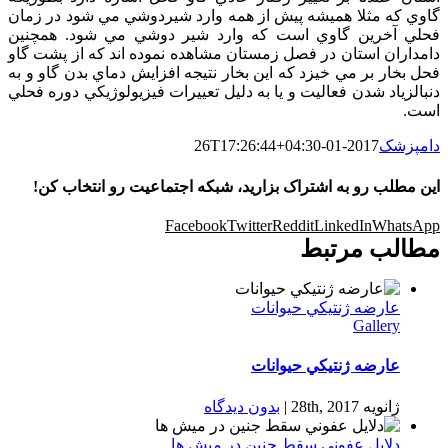
گاوي كه مثلا هميشه پيش از همه وارد شيردوشي مي شود در زمان
فحلي آخرين گاوي است كه وارد شير دوشي مي شود. همچنين
دامداران استان در فصل زمستان مشاهده نموده اند كه از پشت گاو
فحل بخار بر مي خيزد كه اين بخار نتيجه افزايش دماي بدن گاو و به
دنبالزياد شدن فعاليت و يا به دليل تعييرات فيزيولوژيكي دوره فحلي
است.
دامپزشک
2017-01-26T17:26:44+04:30
این مطلب رو به اشتراک بزارید، شبکه اجتماعیت رو انتخاب کن!
Facebook
Twitter
Reddit
LinkedIn
WhatsApp
مطالب مرتبط
عارضه ژنتيكي حیوانات
Gallery
عارضه ژنتيكي حیوانات
ژانویه 28th, 2017
|
بدون ديدگاه
دلایل عفوني سقط جنين در ميش ها