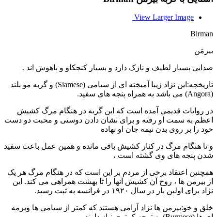
View Larger Image
Birman
بیرمَن
صدایی بسیار لطیف و نازک دارد و بسیار کنجکاو و باهوش اند .
تاریخچه:این نژاد زیبا آمیخته ای از سیامی (Siamese) و گربه مو بلند
(Angora) می باشد به همراه پنجه های سفید.
در روایات قدیمی آمده است که این گربه در هنگام مرگ کشیش
اعظم به سمت او رفته و برای نشان دادن دوستی و محبت دو دست
خود را بر روی بدن نیمه جان او نهاده
و تا هنگام مرگ در کنار کشیش باقی مانده و همین عمل باعث سفید
شدن پنجه های وی گشته است ،
همچنین اعتقاد برخی از مردم بر این است که در هنگام مرگ هر یک
از بیرمن ها ، روح آن کشیش آنها را تا بهشت همراهی می کند. این
نژاد برای اولین بار در سال ۱۹۲۰ در فرانسه به ثبت رسید.
خلق و خو:بیرمن ها نژاد آرامی هستند که کمتر از سیامی ها وبرمه
ای ها (Burmese) به توجه کمتری نیاز دارند.