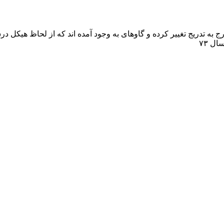
ج به تدريج تغيير کرده و گاوهاى به وجود آمده اند که از لحاظ هيکل در
ل ۷۳