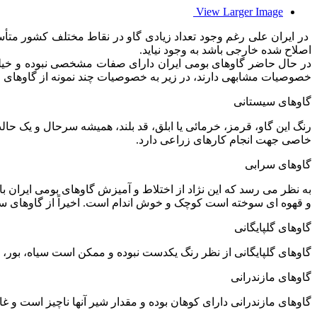
View Larger Image
در ايران على رغم وجود تعداد زيادى گاو در نقاط مختلف کشور متأ
اصلاح شده خارجى باشد به وجود نيايد.
در حال حاضر گاوهاى بومى ايران داراى صفات مشخصى نبوده و خيلى دره
خصوصيات مشابهى دارند، در زير به خصوصيات چند نمونه از گاوهاى ا
گاوهاى سيستانى
رنگ اين گاو، قرمز، خرمائى يا ابلق، قد بلند، هميشه سرحال و يک حال
خاصى جهت انجام کارهاى زراعى دارد.
گاوهاى سرابى
به نظر مى رسد که اين نژاد از اختلاط و آميزش گاوهاى بومى ايران 
و قهوه اى سوخته است کوچک و خوش اندام است. اخيراً از گاوهاى س
گاوهاى گلپايگانى
گاوهاى گلپايگانى از نظر رنگ يکدست نبوده و ممکن است سياه، بور، ق
گاوهاى مازندرانى
گاوهاى مازندرانى داراى کوهان بوده و مقدار شير آنها ناچيز است و غالبا