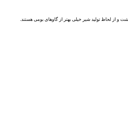
شت و از لحاظ توليد شير خيلى بهتر از گاوهاى بومى هستند.