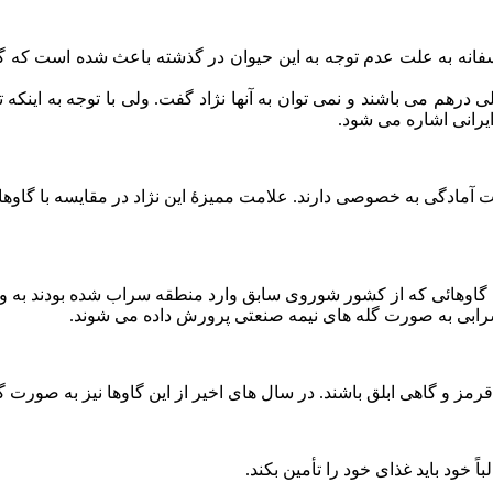
سفانه به علت عدم توجه به اين حيوان در گذشته باعث شده است که گا
م مى باشند و نمى توان به آنها نژاد گفت. ولى با توجه به اينکه تع
يرانى اشاره مى شود.
ت آمادگى به خصوصى دارند. علامت مميزهٔ اين نژاد در مقايسه با گاوه
با گاوهائى که از کشور شوروى سابق وارد منطقه سراب شده بودند به و
رابى به صورت گله هاى نيمه صنعتى پرورش داده مى شوند.
رمز و گاهى ابلق باشند. در سال هاى اخير از اين گاوها نيز به صورت
ً خود بايد غذاى خود را تأمين بکند.