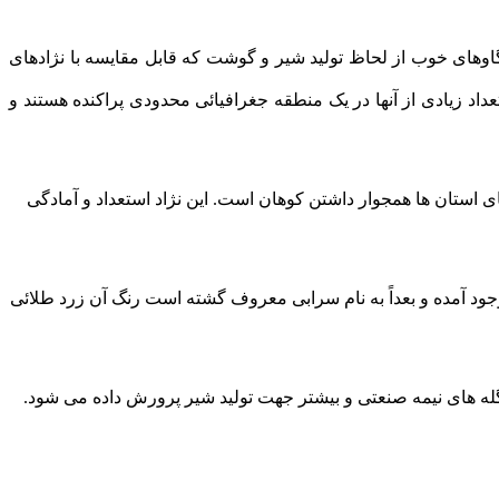
وهاى خوب از لحاظ توليد شير و گوشت که قابل مقايسه با نژادهاى
داد زيادى از آنها در يک منطقه جغرافيائى محدودى پراکنده هستند و
اى استان ها همجوار داشتن کوهان است. اين نژاد استعداد و آمادگى
جود آمده و بعداً به نام سرابى معروف گشته است رنگ آن زرد طلائى
 گله هاى نيمه صنعتى و بيشتر جهت توليد شير پرورش داده مى شود.