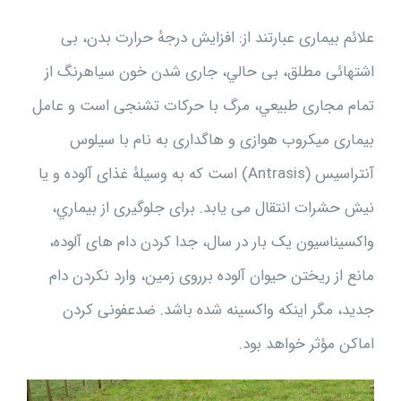
علائم بيمارى عبارتند از: افزايش درجهٔ حرارت بدن، بى
اشتهائى مطلق، بى حالي، جارى شدن خون سياهرنگ از
تمام مجارى طبيعي، مرگ با حرکات تشنجى است و عامل
بيمارى ميکروب هوازى و هاگدارى به نام با سيلوس
آنتراسيس (Antrasis) است که به وسيلهٔ غذاى آلوده و يا
نيش حشرات انتقال مى يابد. براى جلوگيرى از بيماري،
واکسيناسيون يک بار در سال، جدا کردن دام هاى آلوده،
مانع از ريختن حيوان آلوده برروى زمين، وارد نکردن دام
جديد، مگر اينکه واکسينه شده باشد. ضدعفونى کردن
اماکن مؤثر خواهد بود.