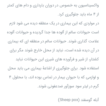
واکسيناسيون به خصوص در دوران باردارى و دام هاى کمتر
از ۴ ماه بايد جلوگيرى کرد.
در مواردى که اين بيمارى در يک منطقه ديده مى شود لازم
است حيوانات سالم از آلوده ها جدا گرديده و حيوانات آلوده
علامت گذارى شوند. حيوانات سالم در منطقه اى که بيمارى
در آن ديده شده است، نبايد از محل خارج شوند مگر براى
کشتار، از شير و فرآورده هاى شيرى اين حيوانات نبايد
استفاده شود. براى جلوگيرى از اشاعهٔ بيمارى مى بايد محل
و لوازمى که با حيوان بيمار در تماس بوده اند، با محلول ۴
گرم در ليتر سود سوزآور ضدعفونى شوند.
آبله گوسفند (Sheep pox)