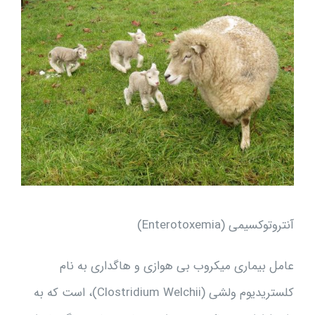
آنتروتوکسيمى (Enterotoxemia)
عامل بيمارى ميکروب بى هوازى و هاگدارى به نام
کلستريديوم ولشى (Clostridium Welchii)، است که به