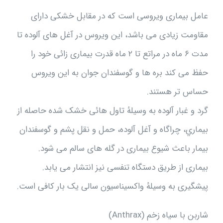
عامل بيمارى ويروسى است که در مقابل خشکى داراى
مقاومت زيادى مى باشد، اين ويروس در آغل هاى آلوده تا
مدت ۶ ماه در مراتع تا ۲ ماه قدرت بيمارى زائى خود را
حفظ مى کند بره ها و گوسفندان جوان به اين ويروس
حساس تر هستند.
گرد و غبار آلوده به وسيلهٔ تاول هائى خشک شده حاصله از
بيماري، چراگاه و آغل آلوده، حمل و نقل پشم و گوسفندان
بيمار باعث شيوع بيمارى در گله هاى سالم مى شود.
بيمارى از طريق دستگاه تنفسى نيز انتشار مى يابد.
پيشگيرى به وسيلهٔ واکسيناسيون سالى يک بار کافى است.
شاربن با سياه زخم (Anthrax)