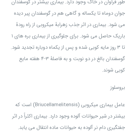
طور فراوان در خاک وجود دارد. بيمارى بيشتر در گوسفندان
جوان دوماه تا يکساله و گاهى هم در گوسفندان پير ديده
مى شود. بيمارى در اثر جذب زهرابهٔ ميکروبى از راه رودهٔ
باريک حاصل مى شود. براى جلوگيرى از بيمارى بره هاى ۱
تا ۳ روز مايه کوبى شده و پس از يکماه دوباره تجديد شود.
گوسفندان بالغ در دو نوبت و به فاصلهٔ ۳-۴ هفته مايع
کوبى شوند.
بروسلوز
عامل بيمارى ميکروبى (Briucellamelitensis) است که
بيشتر در شير حيوانات آلوده وجود دارد. بيمارى اکثراً در اثر
جفتگيرى دام نر آلوده به حيوانات ماده انتقال مى يابد.