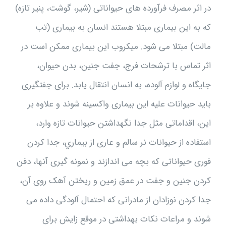
در اثر مصرف فرآورده هاى حيواناتى (شير، گوشت، پنير تازه)
که به اين بيمارى مبتلا هستند انسان به بيمارى (تب
مالت) مبتلا مى شود. ميکروب اين بيمارى ممکن است در
اثر تماس با ترشحات فرج، جفت جنين، بدن حيوان،
جايگاه و لوازم آلوده، به انسان انتقال يابد. براى جفتگيرى
بايد حيوانات عليه اين بيمارى واکسينه شوند و علاوه بر
اين، اقداماتى مثل جدا نگهداشتن حيوانات تازه وارد،
استفاده از حيوانات نر سالم و عارى از بيماري، جدا کردن
فورى حيواناتى که بچه مى اندازند و نمونه گيرى آنها، دفن
کردن جنين و جفت در عمق زمين و ريختن آهک روى آن،
جدا کردن نوزادان از مادرانى که احتمال آلودگى داده مى
شوند و مراعات نکات بهداشتى در موقع زايش براى