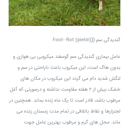
گنديدگى سم ((Foot- Rot (pietin)
عامل بيمارى گنديدگى سم گوسفند ميکروبى بى هوازى و
بدون هاگ است، اين ميکروب باعث ناراحتى در سم و
لنگش شديد دام مى گردد اين ميکروب در مکان هاى
خشک بيش از ۲ هفته مقاومت نداشته و درصورتى که آغل
مرطوب باشد، قادر است تا يک ماه زنده بماند. همچنين در
لجنزارها و نقاط باتلاقى در تمام مدت زمستان زنده مى
ماند. محل هاى گرم و مرطوب بهترين عامل جهت