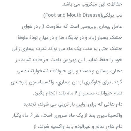
حفاظت اين ميکروب مى باشد.
تب برفکى(Foot and Mouth Disease)
عامل بيمارى ويروسى است که مقاومت آن در هواى
خشک بسيار زياد و در جايگاه ها و در ميان تودهٔ علوفهٔ
خشک حتى به مدت يک ماه مى تواند قدرت بيمارى زائى
خود را حفظ نمايد. اين ويروس باعث جراحات شديد در
دهان، پستان و دست و پاى حيوانات نشخوارکننده مى
گردد. براى جلوگيرى از اين بيماري، واکسيناسيون زيرجلدى
تمام حيوانات مسنتر از ۶ ماه بايد انجام بگيرد.
دام هائى که براى اولين بار تزريق مى شوند، تجديد
واکسيناسيون بعد از يک ماه ضرورى است، هر ۶ ماه يکبار
دام هاى سالم و غيرآلوده بايد واکسيه شوند، از