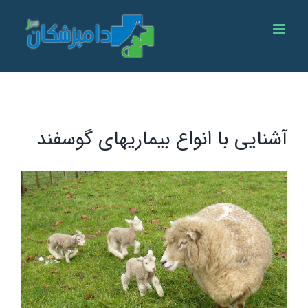
Ski
t
conten
آشنایی با انواع بيماريهاى گوسفند
View
Larger
Image