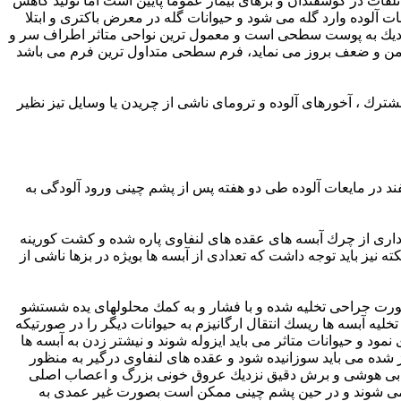
بالغین مشاهده می گردد، تلفات در گوسفندان و بزهای بیمار عموما پایین است اما تولید كاهش
ات آلوده وارد گله می شود و حیوانات گله در معرض باكتری و ابتلا
ی نزدیك به پوست سطحی است و معمول ترین نواحی متاثر اطراف سر و
زمن و ضعف بروز می نماید، فرم سطحی متداول ترین فرم می باشد
مشترك ، آخورهای آلوده و ترومای ناشی از چریدن یا وسایل تیز نظیر
 بعد باعث آلودگی شود . غوطه ور ساختن گوسفند در مایعات آلوده طی دو هفته پس از پشم چینی ورود آلودگی به
رداری از چرك آبسه های عقده های لنفاوی پاره شده و كشت كورینه
نیز باید توجه داشت كه تعدادی از آبسه ها بویژه در بزها ناشی از
ند بصورت جراحی تخلیه شده و با فشار و به كمك محلولهای یده شستشو
لیه آبسه ها ریسك انتقال ارگانیزم به حیوانات دیگر را در صورتیكه
ود و حیوانات متاثر می باید ایزوله شوند و نیشتر زدن به آبسه ها
 شده می باید سوزانیده شود و عقده های لنفاوی درگیر به منظور
رد و بی هوشی و برش دقیق نزدیك عروق خونی بزرگ و اعصاب اصلی
ده نمی شوند و در حین پشم چینی ممكن است بصورت غیر عمدی به