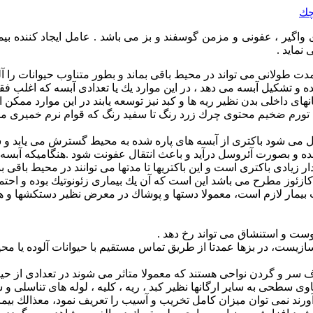
ختصار CL نامیده می شود یك بیماری واگیر ، عفونی و مزمن گوسفند و بز می باشد . عام
نماید .
مدت طولانی می تواند در محیط باقی بماند و بطور متناوب حیوانات را آ
 و تشكیل آبسه می دهد ، در این موارد یك یا تعدادی آبسه كه اغلب فق
های داخلی بدن نظیر ریه ها و كبد نیز توسعه یابند در این موارد ممك
رم ضخیم محتوی چرك زرد رنگ تا سفید رنگ كه قوام نرم خمیری مشابه
 می شود باكتری از آبسه های پاره شده به محیط گسترش می یابد و سپس
ه و بصورت آئروسل درآید و باعث انتقال عفونت شود .هنگامیكه آبسه ای
دار زیادی باكتری است و این باكتریها تا مدتها می توانند در محیط با
ئوز مطرح می باشد این است كه آن یك بیماری زئونوتیك بوده و احتمال
ات بیمار لازم است، معمولا دستها و پوشاك در معرض نظیر دستكشها و 
ت و استنشاق می تواند رخ دهد .
زیست، در بزها عمدتا از طریق تماس مستقیم با حیوانات آلوده یا محیط
 سر و گردن نواحی هستند كه معمولا متاثر می شوند در تعدادی از حی
سطحی به سایر ارگانها نظیر كبد ، ریه ، كلیه ، لوله های تناسلی و سی
ی آورند نمی توان میزان كامل تخریب و آسیب را تعریف نمود، معذالك 