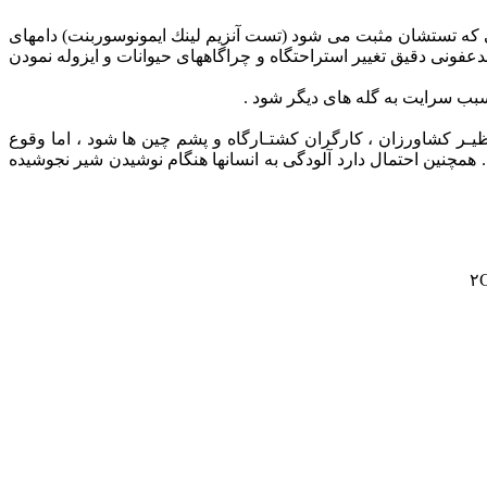
ی كه تستشان مثبت می شود (تست آنزیم لینك ایمونوسوربنت) دامهای
عفونی دقیق تغییر استراحتگاه و چراگاههای حیوانات و ایزوله نمودن
سبب سرایت به گله های دیگر شود .
ظیـر كشاورزان ، كارگران كشتـارگاه و پشم چین ها شود ، اما وقوع
همچنین احتمال دارد آلودگی به انسانها هنگام نوشیدن شیر نجوشیده
۲C