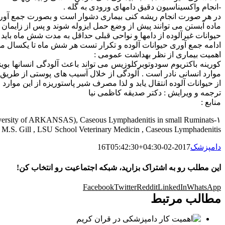
-انجام واكسیناسیون دقیق دامهای ورودی به گله .
در هر صورت انجام ریشه كنی بیماری دشوار است و بصورت جمع آوری ا
ماده آبستن می توانند پیش از وضع حمل ایزوله شوند و پس از زایمان 
حیوانات غیرآلوده از دامها و نواحی قبلی حداقل به مدت شش ماه باید ا
ادامه جمع آوری حیوانات آلوده و تكرار تست هر شش ماه تا یكسال می
اهمیت بیماری از نظر بهداشت عمومی :
كورینه باكتریوم سودوتوبركلوزیس می تواند باعث آلودگی انسانها بو
موارد انسانی نادر است . آلودگی از خلال آسیب های پوستی از طریق 
از حیوانات آلوده انتقال یابد و لذا مصرف شیر پاستوریزه از این موارد 
ترجمه و ویرایش : دكتر صدیقه كاظمی نیا
منابع :
۱-Jermy powell,Extension Veterinarian,(University of ARKANSAS), Caseous Lymphadenitis in small Ruminats .
, M.S. Gill , LSU School Veterinary Medicin , Caseous Lymphadenitis
دامپزشک
2017-02-16T05:42:30+04:30
این مطلب رو به اشتراک بزارید، شبکه اجتماعیت رو انتخاب کن!
Facebook
Twitter
Reddit
LinkedIn
WhatsApp
مطالب مرتبط