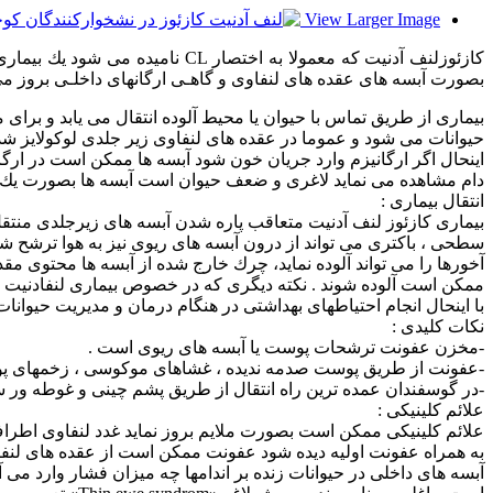
View Larger Image
كازئوزلنف آدنیت كه معمولا به ا
بصورت آبسه های عقده های لنفاوی و گاهـی ارگانهای داخلـی بروز می 
بیماری از طریق تماس با حیوان یا محیط آلوده انتقال می یابد و برای 
حیوانات می شود و عموما در عقده های لنفاوی زیر جلدی لوكولایز شده
اینحال اگر ارگانیزم وارد جریان خون شود آبسه ها ممكن است در ارگان
دام مشاهده می نماید لاغری و ضعف حیوان است آبسه ها بصورت یك تو
انتقال بیماری :
بیماری كازئوز لنف آدنیت متعاقب پاره شدن آبسه های زیرجلدی منتقل
سطحی ، باكتری می تواند از درون آبسه های ریوی نیز به هوا ترشح شد
آخورها را می تواند آلوده نماید، چرك خارج شده از آبسه ها محتوی مق
ممكن است آلوده شوند . نكته دیگری كه در خصوص بیماری لنفادنیت كاز
با اینحال انجام احتیاطهای بهداشتی در هنگام درمان و مدیریت حیوان
نكات كلیدی :
-مخزن عفونت ترشحات پوست یا آبسه های ریوی است .
-عفونت از طریق پوست صدمه ندیده ، غشاهای موكوسی ، زخمهای پوس
-در گوسفندان عمده ترین راه انتقال از طریق پشم چینی و غوطه ور سا
علائم كلینیكی :
علائم كلینیكی ممكن است بصورت ملایم بروز نماید غدد لنفاوی اطراف
به همراه عفونت اولیه دیده شود عفونت ممكن است از عقده های لنفاوی 
آبسه های داخلی در حیوانات زنده بر اندامها چه میزان فشار وارد م