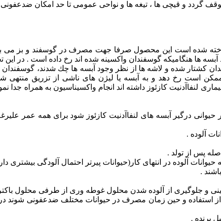
وقف گردد و قیچی ها ، تیغه ها و نواحی عمومی تا حد امكان ضدعفو
آبسه ها هنگامیكه گوسفندان واكسینه شده اند رخ داده است . در این تح
ن ممكن است رخ دهد و به آبسه یا لیژن های ناشی از تزریق منتهی ش
ری لنفاآدنیت كازئوز داشته اند انجام واكسیناسیون به همراه جدا نمو
ر حیوانی درگیر آبسه های لنفاآدنیت كازئوز شود برای همه عمر علیرغم د
ات آلوده .
صله پس از تولد .
ه حیوانات آلوده در انتهای كار(حیوانات پیرتر احتمال آلودگی بیشتری دارند
شند .
نی و جلوگیری از آلوده شدن محلول غوطه وری از طرفی محلول باكتریس
 از استفاده و حین زمان مصرف در حیوانات مختلف ضدعفونی شوند در
 برنده .