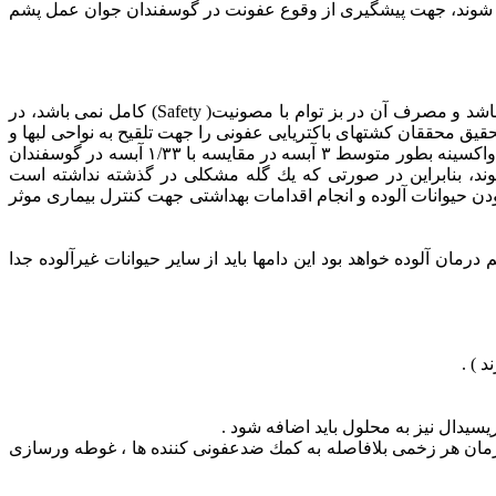
نی شوند، جهت پیشگیری از وقوع عفونت در گوسفندان جوان عمل پشم
اخیرا واكسنی جهت پیشگیری از بیماری تحت عنوان Case-Buc R ساخته شده است این محصول صرفا جهت مصرف در گوسفند و بز می باشد و مصرف آن در بز توام با مصونیت( Safety) كامل نمی باشد، در
قیق محققان كشتهای باكتریایی عفونی را جهت تلقیح به نواحی لبها و
پوست گوسفندان به كار بردند و بیست هفته پس از مایه كوبی گوسفندان كشتار شده و لاشه ها از نظر وجود آبسه ها چك شدند، گوسفندان واكسینه بطور متوسط ۳ آبسه در مقایسه با ۱/۳۳ آبسه در گوسفندان
وند، بنابراین در صورتی كه یك گله مشكلی در گذشته نداشته است
دن حیوانات آلوده و انجام اقدامات بهداشتی جهت كنترل بیماری موثر
رمان آلوده خواهد بود این دامها باید از سایر حیوانات غیرآلوده جدا
 ) .
یدال نیز به محلول باید اضافه شود .
مان هر زخمی بلافاصله به كمك ضدعفونی كننده ها ، غوطه ورسازی