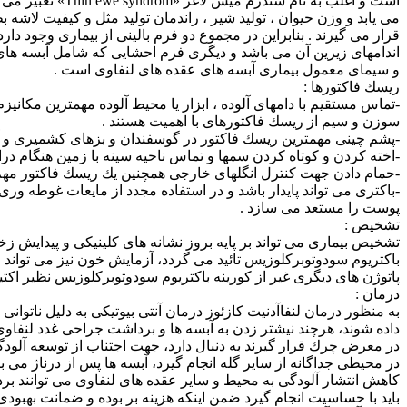
است و اغلب به 
می یابد و وزن حیوان ، تولید شیر ، راندمان تولید مثل و كیفیت لاشه 
قرار می گیرند . بنابراین در مجموع دو فرم بالینی از بیماری وجو
اندامهای زیرین آن می باشد و دیگری فرم احشایی كه شامل آبسه ها
و سیمای معمول بیماری آبسه های عقده های لنفاوی است .
ریسك فاكتورها :
-تماس مستقیم با دامهای آلوده ، ابزار یا محیط آلوده مهمترین مكانی
سوزن و سیم از ریسك فاكتورهای با اهمیت هستند .
-پشم چینی مهمترین ریسك فاكتور در گوسفندان و بزهای كشمیری و 
-اخته كردن و كوتاه كردن سمها و تماس ناحیه سینه با زمین هنگام د
-حمام دادن جهت كنترل انگلهای خارجی همچنین یك ریسك فاكتور مه
پوست را مستعد می سازد .
تشخیص :
تشخیص بیماری می تواند بر پایه بروز نشانه های كلینیكی و پیدایش 
باكتریوم سودوتوبركلوزیس تائید می گردد، آزمایش خون نیز می تواند ا
پاتوژن های دیگری غیر از كورینه باكتریوم سودوتوبركلوزیس نظیر اكت
درمان :
به منظور درمان لنفاآدنیت كازئوز درمان آنتی بیوتیكی به دلیل ناتوان
داده شوند، هرچند نیشتر زدن به آبسه ها و برداشت جراحی غدد لنفاوی 
در معرض چرك قرار گیرند به دنبال دارد، جهت اجتناب از توسعه آلودگی
در محیطی جداگانه از سایر گله انجام گیرد، آبسه ها پس از درناژ می
كاهش انتشار آلودگی به محیط و سایر عقده های لنفاوی می توانند ب
باید با حساسیت انجام گیرد ضمن اینكه هزینه بر بوده و ضمانت بهبو