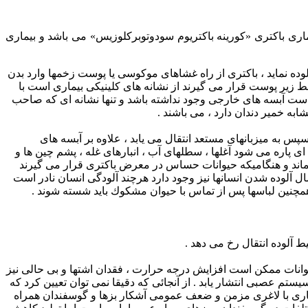
ل ایجاد كننده بیماری باكتری «كورینه باكتریوم سودوتوبركلوزیس» می باشد و بیماری
لوده نماید ، باكتری از راه غشاهای موكوسی یا پوست زخمها وارد بدن
ط زیر پوست قرار می گیرند از نشانه های كلینیكی بیماری است با
ن است آبسه های خارجی وجود نداشته باشد و تنها نشانه ای كه صاحب
 خمیر دندان دارد ، می باشند .
 به میزبانهای مستعد انتقال می یابد ، علاوه بر آبسه های
 پاره می شود آغلها ، سطلهای آب ، انبارهای غله ، پشم چین ها و
قی بماند و هنگامیكه حیوانات حساس در معرض باكتری قرار می گیرند
 آلوده شدن انسانها نیز وجود دارد هرچند آلودگی انسان نادر است
همچنین لباسها پس از تماس با حیوان مشكوك باید شسته شوند .
 آلوده انتقال رخ می دهد .
وانات ممكن است افزایش درجه حرارت ، فقدان اشتها و بی حالی نیز
ستم عصبی انتشار یابد . از آنجائی كه دقیقا نمی توان تعیین كرد كه
بیماری با لاغری مزمن و ضعف عمومی آشكار بزها و گوسفندان همراه