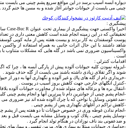
دیواره آبسه آسیب برسد در این مواقع سریع پشم چینی می بایست مت
چینی می بایست از حیوانات جوانتر آغاز شده و به مسن ها ختم گردد .
پیشگیری :
تحقیقاتی كه در این زمینه انجام شده است كاهش معنی داری در تعداد 
شاهد داشتند با این حال اثرات جانبی به همراه استفاده از واكس
واكسیناسیون ضروری نمی باشد در گله هایی كه مشكلات متناوب با بیما
است .
اقدامات كنترلی :
-ایزوله نمودن كلیه حیوانات آلوده پیش از پارگی آبسه ها ، چرا كه اگ
شوند و اگر تقلای زیادی داشته باشند می بایست از گله حذف شوند .
-خریداری دام از گله های پاك و غیر آلوده و نگهداری آنها به دور از حیوان
-كنترل انگلهای خارجی جهت كاهش بروز آسیب در پوست .
-انتقال بره ها و بزغاله های متولد شده از مجاورت حیوانات آلوده بلافا
-انجام پشم چینی از جوانترین دام تا پیرترین آنها و انجام پشم چینی كلی
-ضدعفونی وسایل یا نواحی كه با چرك آلوده شده اند نیز ضروری می با
-كاهش تراكم در آغلهای نگهداری پس از پشم چینی .
-انجام ندادن غوطه وری در خصوص حیوانات تا دو هفته پس از پشم چی
-وسایل پشم چینی ، پلاك كوب و وسایل مشابه می بایست قبل و بعد
و ضدعفونی بند ناف نوزادان در هنگام تولد انجام گیرد .
-جداسازی حیوانات مبتلا به بیماری های مزمن تنفسی و بیماریهای تحلیل