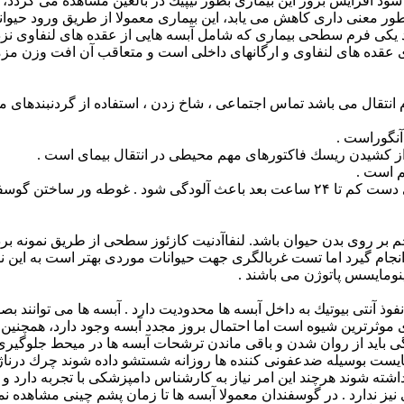
نام سندرم میش لاغر «Thin ewe syndrom» تعبیر می شود افزایش بروز این بیماری بطور تیپیك در 
بطور معنی داری كاهش می یابد، این بیماری معمولا از طریق ورود حیوان
د دارد یكی فرم سطحی بیماری كه شامل آبسه هایی از عقده های لنفاو
ی عقده های لنفاوی و ارگانهای داخلی است و متعاقب آن افت وزن م
زم انتقال می باشد تماس اجتماعی ، شاخ زدن ، استفاده از گردنبندهای 
آنگوراست .
راز كشیدن ریسك فاكتورهای مهم محیطی در انتقال بیمای است .
م است .
-باكتری می تواند پایدار باشد و در استفاده مجدد از مایعات غوطه وری دست كم تا ۲۴ ساعت
زخم بر روی بدن حیوان باشد. لنفاآدنیت كازئوز سطحی از طریق نمونه ب
نجام گیرد اما تست غربالگری جهت حیوانات موردی بهتر است به این نكته 
ینومایسس پاتوژن می باشند .
ی نفوذ آنتی بیوتیك به داخل آبسه ها محدودیت دارد . آبسه ها می توان
موثرترین شیوه است اما احتمال بروز مجدد آبسه وجود دارد، همچنین تخ
 باید از روان شدن و باقی ماندن ترشحات آبسه ها در میحط جلوگیری نم
 بایست بوسیله ضدعفونی كننده ها روزانه شستشو داده شوند چرك درناژ
رداشته شوند هرچند این امر نیاز به كارشناس دامپزشكی با تجربه دا
دی نیز ندارد . در گوسفندان معمولا آبسه ها تا زمان پشم چینی مشاه