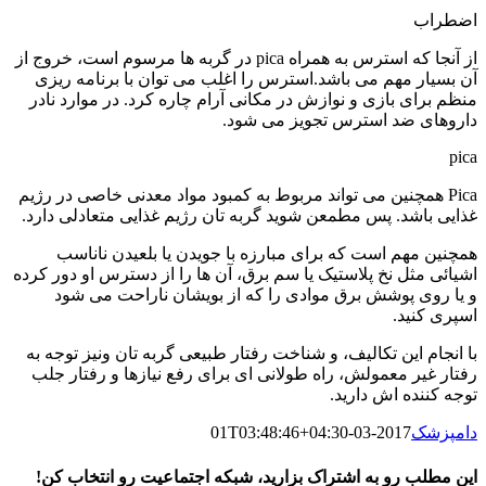
اضطراب
از آنجا که استرس به همراه pica در گربه ها مرسوم است، خروج از
آن بسیار مهم می باشد.استرس را اغلب می توان با برنامه ریزی
منظم برای بازی و نوازش در مکانی آرام چاره کرد. در موارد نادر
داروهای ضد استرس تجویز می شود.
pica
Pica همچنین می تواند مربوط به کمبود مواد معدنی خاصی در رژیم
غذایی باشد. پس مطمعن شوید گربه تان رژیم غذایی متعادلی دارد.
همچنین مهم است که برای مبارزه با جویدن یا بلعیدن ناناسب
اشیائی مثل نخ پلاستیک یا سم برق، آن ها را از دسترس او دور کرده
و یا روی پوشش برق موادی را که از بویشان ناراحت می شود
اسپری کنید.
با انجام این تکالیف، و شناخت رفتار طبیعی گربه تان ونیز توجه به
رفتار غیر معمولش، راه طولانی ای برای رفع نیازها و رفتار جلب
توجه کننده اش دارید.
دامپزشک
2017-03-01T03:48:46+04:30
این مطلب رو به اشتراک بزارید، شبکه اجتماعیت رو انتخاب کن!