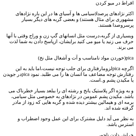
افراط در میو کردن
اکثر نژادهای پرصدا(سیامی ها و آسیای ها در این باره نژادهای
مشهوری برای مثال هستند) و بعضی گربه های دیگر بسیار
پرسروصدا هستند.
وبسیاری از گربه،درست مثل انسانهای گپ زن و وراج وقتی با آنها
حرف می زنید یا میو می کنید برایشان، ازپاسخ دادن به شما لذت
می برند.
pica(خوردن مواد نامناسب و آت و آشغال مثل نخ)
اگرچه picaلزومارفتاری برای جلب توجه نیست،اما باید به این
رفتارش توجه مضاعف ما انسان ها را می طلبد. نمود picaدر جویدن
یا مکیدن پشم و..است.
و به ویژه اگر پلاستیک یانخ و رشته ای را ببلعد بسیار خطرناک می
باشد. مکیدن پشم عمومن در نژادهای به خصوصی مثل سیامی،
برمه ای و هیمالین بیشتر دیده شده و گربه هایی که زود از مادر
گرفته شده اند.
به نظر می آید دلیل مشترک برای این عمل وجود اضطراب و
استرس باشد.
خراش دادن ناجور